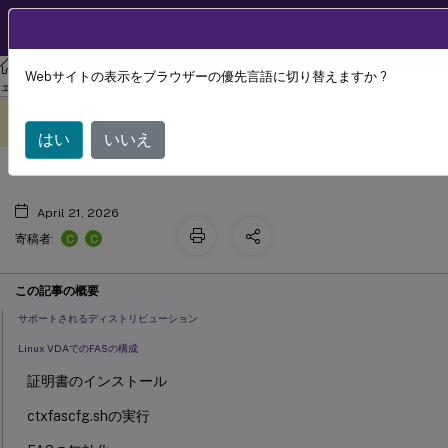
製品ドキュメン
JA
ト
リナックス バーチャル デリバリー エージェント
Linux仮想配信エージ
Webサイトの表示をブラウザーの優先言語に切り替えますか ?
フェデレーテッド認証サービス
ェント 2411
このコンテンツは動的に機械
フィードバックを提供する
翻訳されています。
はい
いいえ
April 21, 2026
C
C
寄稿者:
この記事の概要
サポートされるディストリビューション
Linux VDAでのFASの構成
証明書のインストール
ctxfascfg.shの実行