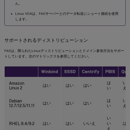
ん。
Linux VDAは、FASサーバーとのデータ転送にショート接続を使用
します。
サポートされるディストリビューション
FASは、限られたLinuxディストリビューションとドメイン参加方法をサポー
トしています。次のマトリックスを参照してください。
Winbind
SSSD
Centrify
PBIS
Que
は
い
Amazon
はい
はい
はい
Linux 2
い
え
は
い
Debian
はい
はい
はい
12.7/12.5/11.11
い
え
い
はい
はい
いいえ
い
は
RHEL 9.4/9.2
え