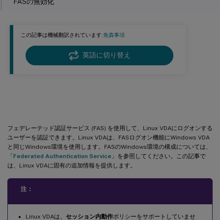
FASの無効化
制限事項
トラブルシューティング
この記事は機械翻訳されています.
免責事項
FASサーバー構成エラー
英語に切り替え
CA証明書構成エラー
シャドウアカウントマッピングエラー
フェデレーテッド認証サービス
ADFS未構成
関連情報
フェデレーテッド認証サービス (FAS) を使用して、Linux VDAにログオンする
既知の問題
ユーザーを認証できます。Linux VDAは、FASログオン機能にWindows VDA
回避策
と同じWindows環境を使用します。FASのWindows環境の構成については、
「
Federated Authentication Service
」を参照してください。この記事で
は、Linux VDAに固有の追加情報を提供します。
注：
Linux VDAは、
セッション内動作
ポリシーをサポートしていませ