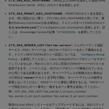
CTX_FAS_KDC_HOSTNAME
：PBISおよびQuestを選択した場合のKey
Distribution Center（KDC）のホスト名を指定します。
CTX_FAS_PKINIT_KDC_HOSTNAME
：PKINIT KDCホスト名を指定し
ます。特に指定がない限り、CTX_FAS_KDC_HOSTNAMEと同じです。複
数のDelivery Controllerがある場合は、ドメインのすべてのKDCのホスト
名を
/etc/krb5.conf
ファイルのpkinit_kdc_hostnameに追加します。詳
しくは、Knowledge Centerの記事「
CTX322129
」を参照してくださ
い。
CTX_FAS_SERVER_LIST=’list-fas-servers’
– フェデレーテッド認証
サービス（FAS）サーバーは、ADグループポリシーを介して構成されま
す。ドメインGPOでのFASポリシー設定については、「
Configure Group
Policy
」を参照してください。Linux VDAはADグループポリシーをサポー
トしていませんが、代わりにセミコロン区切りのFASサーバーのリストを
提供できます。シーケンスは、ADグループポリシーで構成されているも
のと同じである必要があります。サーバーアドレスが削除された場合は、
その空白を
’<none>‘
テキスト文字列で埋め、サーバーアドレスの順序を
変更しないでください。FASサーバーと適切に通信するには、FASサーバ
ーで指定されたポート番号と一致するポート番号を追加してください。
例：CTX_XDL_FAS_LIST=’fas_server_1_url:port_number;
fas_server_2_url: port_number; fas_server_3_url: port_number’。
既存のLinux VDAインストールをアップグレードするには、次のコマンド