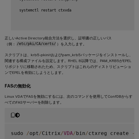
 systemctl restart ctxvda

正しいActive Directory統合方法を選択し、証明書の正しいパス
（例：
/etc/pki/CA/certs/
）を入力します。
スクリプトは、krb5-pkinitおよびpam_krb5パッケージをインストールし、
関連する構成ファイルを設定します。RHEL 8以降では、PAM_KRB5がEPEL
リポジトリに移動されたため、スクリプトはこれらのディストリビューショ
ンでEPELを有効にしようとします。
FASの無効化
Linux VDAでFASを無効にするには、次のコマンドを使用してConfDBからす
べてのFASサーバーを削除します。
sudo 
/
opt
/
Citrix
/
VDA
/
bin
/
ctxreg create 
-
k