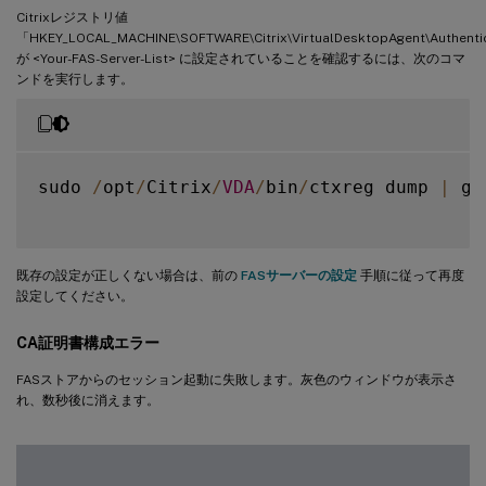
Citrixレジストリ値
「HKEY_LOCAL_MACHINE\SOFTWARE\Citrix\VirtualDesktopAgent\Authentic
が <Your-FAS-Server-List> に設定されていることを確認するには、次のコマ
ンドを実行します。
sudo 
/
opt
/
Citrix
/
VDA
/
bin
/
ctxreg dump 
|
 gr
既存の設定が正しくない場合は、前の
FASサーバーの設定
手順に従って再度
設定してください。
CA証明書構成エラー
FASストアからのセッション起動に失敗します。灰色のウィンドウが表示さ
れ、数秒後に消えます。