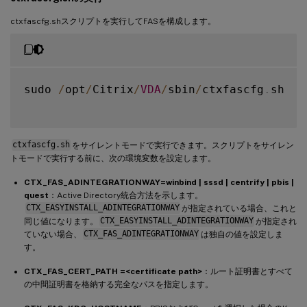
ctxfascfg.shスクリプトを実行してFASを構成します。
sudo 
/
opt
/
Citrix
/
VDA
/
sbin
/
ctxfascfg
.
sh

ctxfascfg.sh
をサイレントモードで実行できます。スクリプトをサイレン
トモードで実行する前に、次の環境変数を設定します。
CTX_FAS_ADINTEGRATIONWAY=winbind | sssd | centrify | pbis |
quest
：Active Directory統合方法を示します。
CTX_EASYINSTALL_ADINTEGRATIONWAY
が指定されている場合、これと
同じ値になります。
CTX_EASYINSTALL_ADINTEGRATIONWAY
が指定され
ていない場合、
CTX_FAS_ADINTEGRATIONWAY
は独自の値を設定しま
す。
CTX_FAS_CERT_PATH =<certificate path>
：ルート証明書とすべて
の中間証明書を格納する完全なパスを指定します。