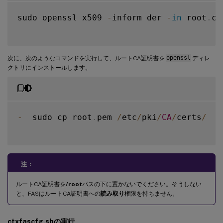
sudo openssl x509 
-
inform der 
-
in
 root
.
ce
次に、次のようなコマンドを実行して、ルートCA証明書を
openssl
ディレ
クトリにインストールします。
-
  sudo cp root
.
pem 
/
etc
/
pki
/
CA
/
certs
/
注：
ルートCA証明書を
/root
パスの下に置かないでください。そうしない
と、FASはルートCA証明書への
読み取り
権限を持ちません。
ctxfascfg.shの実行