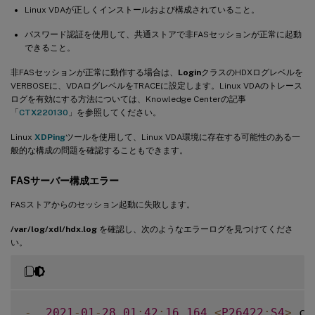
Linux VDAが正しくインストールおよび構成されていること。
パスワード認証を使用して、共通ストアで非FASセッションが正常に起動
できること。
非FASセッションが正常に動作する場合は、
Login
クラスのHDXログレベルを
VERBOSEに、VDAログレベルをTRACEに設定します。Linux VDAのトレース
ログを有効にする方法については、Knowledge Centerの記事
「
CTX220130
」を参照してください。
Linux
XDPing
ツールを使用して、Linux VDA環境に存在する可能性のある一
般的な構成の問題を確認することもできます。
FASサーバー構成エラー
FASストアからのセッション起動に失敗します。
/var/log/xdl/hdx.log
を確認し、次のようなエラーログを見つけてくださ
い。
-
2021
-
01
-
28
01
:
42
:
16.164
<
P26422
:
S4
>
 ci