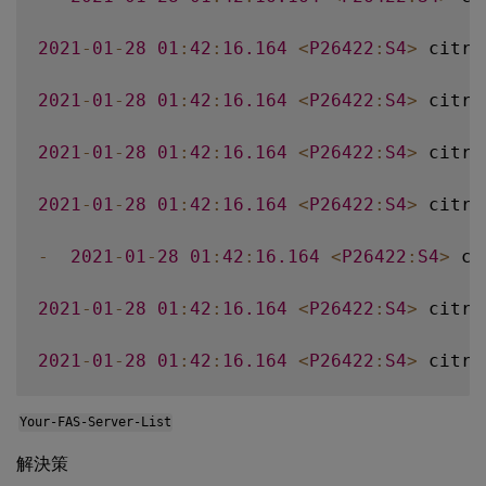
2021
-
01
-
28
01
:
42
:
16.164
<
P26422
:
S4
>
 citri
2021
-
01
-
28
01
:
42
:
16.164
<
P26422
:
S4
>
 citri
2021
-
01
-
28
01
:
42
:
16.164
<
P26422
:
S4
>
 citri
2021
-
01
-
28
01
:
42
:
16.164
<
P26422
:
S4
>
 citri
-
2021
-
01
-
28
01
:
42
:
16.164
<
P26422
:
S4
>
 ci
2021
-
01
-
28
01
:
42
:
16.164
<
P26422
:
S4
>
 citri
2021
-
01
-
28
01
:
42
:
16.164
<
P26422
:
S4
>
 citri
Your-FAS-Server-List
解決策