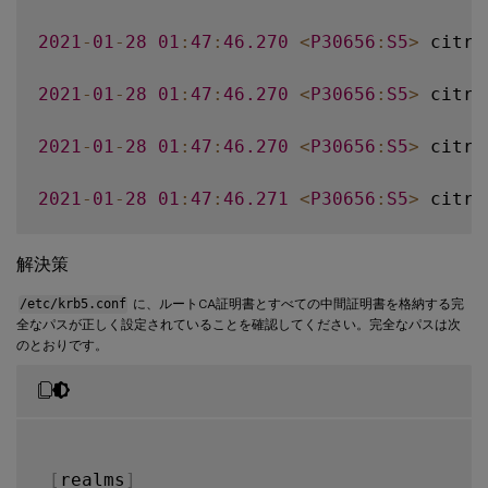
2021
-
01
-
28
01
:
47
:
46.270
<
P30656
:
S5
>
 citri
2021
-
01
-
28
01
:
47
:
46.270
<
P30656
:
S5
>
 citri
2021
-
01
-
28
01
:
47
:
46.270
<
P30656
:
S5
>
 citri
2021
-
01
-
28
01
:
47
:
46.271
<
P30656
:
S5
>
 citri
2021
-
01
-
28
01
:
47
:
46.271
<
P30656
:
S5
>
 citri
解決策
2021
-
01
-
28
01
:
47
:
46.271
<
P30656
:
S5
>
 citri
/etc/krb5.conf
に、ルートCA証明書とすべての中間証明書を格納する完
全なパスが正しく設定されていることを確認してください。完全なパスは次
のとおりです。
2021
-
01
-
28
01
:
47
:
46.271
<
P30656
:
S5
>
 citri
2021
-
01
-
28
01
:
47
:
48.060
<
P30656
:
S5
>
 citri
[
realms
]