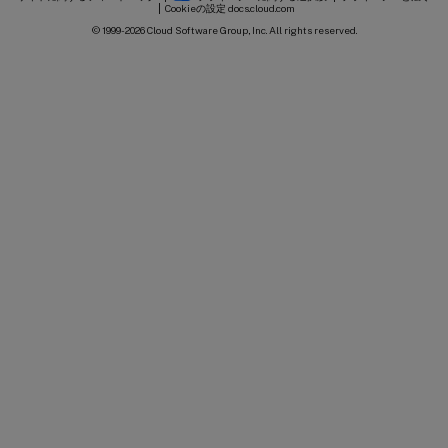
Cookieの設定
docs.cloud.com
© 1999-
2026
Cloud Software Group, Inc. All rights reserved.