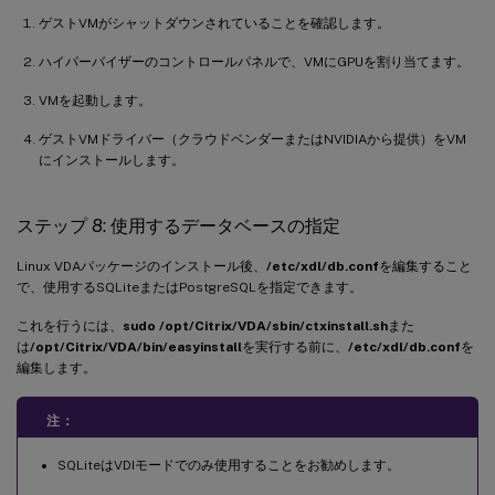
ゲストVMがシャットダウンされていることを確認します。
ハイパーバイザーのコントロールパネルで、VMにGPUを割り当てます。
VMを起動します。
ゲストVMドライバー（クラウドベンダーまたはNVIDIAから提供）をVM
にインストールします。
ステップ 8: 使用するデータベースの指定
Linux VDAパッケージのインストール後、
/etc/xdl/db.conf
を編集すること
で、使用するSQLiteまたはPostgreSQLを指定できます。
これを行うには、
sudo /opt/Citrix/VDA/sbin/ctxinstall.sh
また
は
/opt/Citrix/VDA/bin/easyinstall
を実行する前に、
/etc/xdl/db.conf
を
編集します。
注：
SQLiteはVDIモードでのみ使用することをお勧めします。