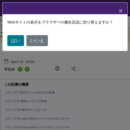
製品ドキュメン
JA
×
ト
リナックス バーチャル デリバリー エージェント
Linux仮想配信エージ
Webサイトの表示をブラウザーの優先言語に切り替えますか ?
ドメイン非参加Linux VDAを簡易イン
ェント 2411
このコンテンツは動的に機械
フィードバックを提供する
ストールで作成する (プレビュー)
翻訳されています。
はい
いいえ
April 21, 2026
C
C
寄稿者:
この記事の概要
ステップ 1: 空のマシンカタログの作成
ステップ 2: 登録トークンの作成
ステップ 3: .NETのインストール
ステップ 5: Linux VDAパッケージのダウンロード
ステップ 6: Linux VDAパッケージのインストール