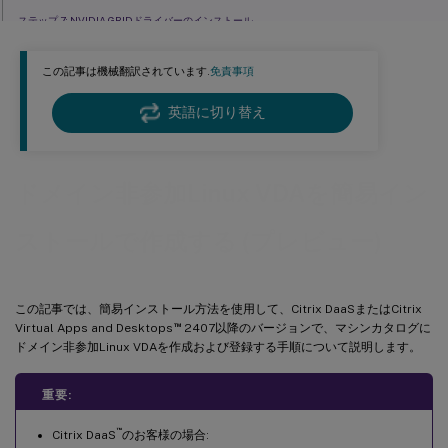
ステップ 7: NVIDIA GRIDドライバーのインストール
ステップ 8: 使用するデータベースの指定
この記事は機械翻訳されています.
免責事項
ステップ 9: 簡易インストールスクリプトを実行して環境とVDAを構成し、インストールを完了
英語に切り替え
ctxinstall.sh
手順 10：XDPingの実行
ドメイン非参加Linux VDAを簡易イン
手順 11：Linux VDAの実行
手順 12：デリバリーグループの作成
ストールで作成する (プレビュー)
手順 13：ローカルアカウントマッピングの有効化
ローカルアカウントマッピングが有効になっていない場合
この記事では、簡易インストール方法を使用して、Citrix DaaSまたはCitrix
ローカルアカウントマッピングの有効化
™
Virtual Apps and Desktops
2407以降のバージョンで、マシンカタログに
ドメイン非参加Linux VDAを作成および登録する手順について説明します。
重要:
™
Citrix DaaS
のお客様の場合: