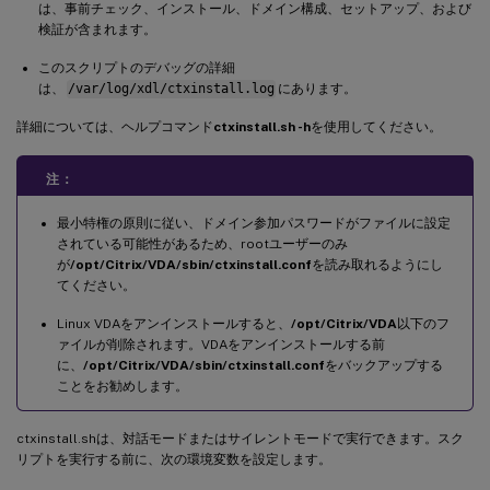
は、事前チェック、インストール、ドメイン構成、セットアップ、および
検証が含まれます。
このスクリプトのデバッグの詳細
は、
/var/log/xdl/ctxinstall.log
にあります。
詳細については、ヘルプコマンド
ctxinstall.sh -h
を使用してください。
注：
最小特権の原則に従い、ドメイン参加パスワードがファイルに設定
されている可能性があるため、rootユーザーのみ
が
/opt/Citrix/VDA/sbin/ctxinstall.conf
を読み取れるようにし
てください。
Linux VDAをアンインストールすると、
/opt/Citrix/VDA
以下のフ
ァイルが削除されます。VDAをアンインストールする前
に、
/opt/Citrix/VDA/sbin/ctxinstall.conf
をバックアップする
ことをお勧めします。
ctxinstall.shは、対話モードまたはサイレントモードで実行できます。スク
リプトを実行する前に、次の環境変数を設定します。