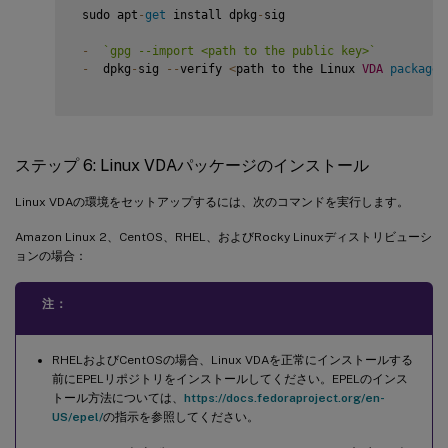
 sudo apt
-
get
 install dpkg
-
sig

-
`
gpg --import <path to the public key>
`
-
  dpkg
-
sig 
--
verify 
<
path to the Linux 
VDA
package
>
ステップ 6: Linux VDAパッケージのインストール
Linux VDAの環境をセットアップするには、次のコマンドを実行します。
Amazon Linux 2、CentOS、RHEL、およびRocky Linuxディストリビューシ
ョンの場合：
注：
RHELおよびCentOSの場合、Linux VDAを正常にインストールする
前にEPELリポジトリをインストールしてください。EPELのインス
トール方法については、
https://docs.fedoraproject.org/en-
US/epel/
の指示を参照してください。