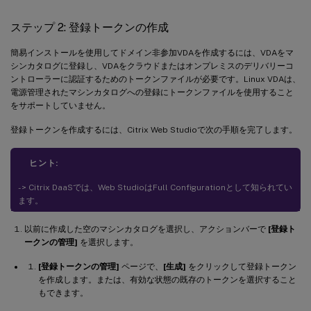
ステップ 2: 登録トークンの作成
簡易インストールを使用してドメイン非参加VDAを作成するには、VDAをマ
シンカタログに登録し、VDAをクラウドまたはオンプレミスのデリバリーコ
ントローラーに認証するためのトークンファイルが必要です。Linux VDAは、
電源管理されたマシンカタログへの登録にトークンファイルを使用すること
をサポートしていません。
登録トークンを作成するには、Citrix Web Studioで次の手順を完了します。
ヒント:
- > Citrix DaaSでは、Web StudioはFull Configurationとして知られてい
ます。
以前に作成した空のマシンカタログを選択し、アクションバーで
[登録ト
ークンの管理]
を選択します。
[登録トークンの管理]
ページで、
[生成]
をクリックして登録トークン
を作成します。または、有効な状態の既存のトークンを選択すること
もできます。