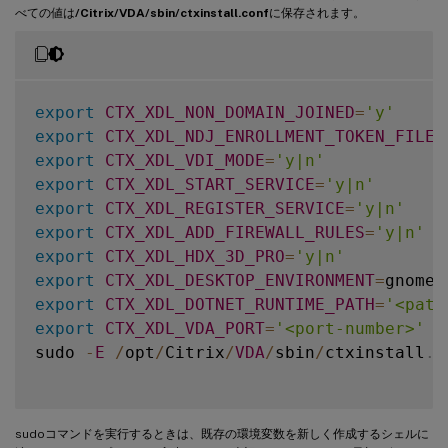
べての値は
/Citrix/VDA/sbin/ctxinstall.conf
に保存されます。
export
CTX_XDL_NON_DOMAIN_JOINED
=
'y'
export
CTX_XDL_NDJ_ENROLLMENT_TOKEN_FILE
=
export
CTX_XDL_VDI_MODE
=
'y|n'
export
CTX_XDL_START_SERVICE
=
'y|n'
export
CTX_XDL_REGISTER_SERVICE
=
'y|n'
export
CTX_XDL_ADD_FIREWALL_RULES
=
'y|n'
export
CTX_XDL_HDX_3D_PRO
=
'y|n'
export
CTX_XDL_DESKTOP_ENVIRONMENT
=
gnome
|
export
CTX_XDL_DOTNET_RUNTIME_PATH
=
'<path
export
CTX_XDL_VDA_PORT
=
'<port-number>'
sudo 
-
E
/
opt
/
Citrix
/
VDA
/
sbin
/
ctxinstall
.
s
sudoコマンドを実行するときは、既存の環境変数を新しく作成するシェルに