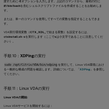
渡すために
-E
オプションを入力します。上記のコマンドから、最初の行に
#!/bin/bash
を含むシェルスクリプトファイルを作成することをお勧めしま
す。
または、単一のコマンドを使用してすべての変数を指定することもできま
す。
VDA実行環境変数（
CTX_XDL_
で始まる変数）を設定するには、
ctxinstall.sh -s
を実行します（ここで
s
は小文字であることに注意してくだ
さい）。
手順 10：
XDPing
の実行
sudo /opt/Citrix/VDA/bin/xdping
を実行して、Linux VDA環境におけ
る一般的な構成の問題を確認します。詳細については、「
XDPing
」を参照し
てください。
手順 11：Linux VDAの実行
Linux VDAの開始:
Linux VDAサービスを開始するには：