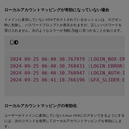
ローカルアカウントマッピングが有効になっていない場合
ドメインに参加していないVDAでホストされているセッションは、ログオン
時に失敗し、パスワードプロンプトが表示されますが、正しいパスワードを
受け入れません。次のようなエラーが
hdx.log
に見つかることがあります。
2024
-
09
-
25
06
:
40
:
30.767979
[
LOGIN_BOX
:
ERR
2024
-
09
-
25
06
:
40
:
30.768431
[
LOGIN
:
ERROR
]
2024
-
09
-
25
06
:
40
:
30.768947
[
LOGIN_AUTH
:
IN
2024
-
09
-
25
06
:
41
:
18.766196
[
GFX_SLIDER
:
ER
ローカルアカウントマッピングの有効化
ユーザーがドメインに参加していないLinux VDAにログオンできるようにする
には、次のコマンドを使用してローカルアカウントマッピングを有効にしま
す。