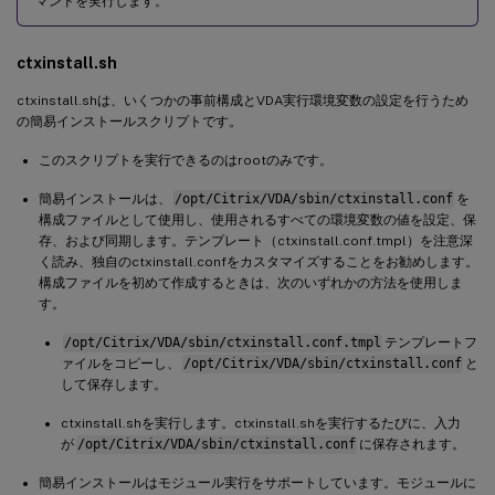
マンドを実行します。
ctxinstall.sh
ctxinstall.shは、いくつかの事前構成とVDA実行環境変数の設定を行うため
の簡易インストールスクリプトです。
このスクリプトを実行できるのはrootのみです。
簡易インストールは、
/opt/Citrix/VDA/sbin/ctxinstall.conf
を
構成ファイルとして使用し、使用されるすべての環境変数の値を設定、保
存、および同期します。テンプレート（ctxinstall.conf.tmpl）を注意深
く読み、独自のctxinstall.confをカスタマイズすることをお勧めします。
構成ファイルを初めて作成するときは、次のいずれかの方法を使用しま
す。
/opt/Citrix/VDA/sbin/ctxinstall.conf.tmpl
テンプレートフ
ァイルをコピーし、
/opt/Citrix/VDA/sbin/ctxinstall.conf
と
して保存します。
ctxinstall.shを実行します。ctxinstall.shを実行するたびに、入力
が
/opt/Citrix/VDA/sbin/ctxinstall.conf
に保存されます。
簡易インストールはモジュール実行をサポートしています。モジュールに