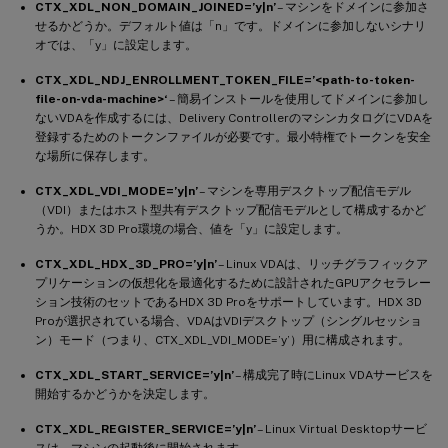
CTX_XDL_NON_DOMAIN_JOINED=’y|n’
– マシンをドメインに参加さ
せるかどうか。デフォルト値は「n」です。ドメインに参加しないシナリ
オでは、「y」に設定します。
CTX_XDL_NDJ_ENROLLMENT_TOKEN_FILE=’<path-to-token-
file-on-vda-machine>‘
– 簡易インストールを使用してドメインに参加し
ないVDAを作成するには、Delivery ControllerのマシンカタログにVDAを
登録するためのトークンファイルが必要です。最小特権でトークンを安全
な場所に保存します。
CTX_XDL_VDI_MODE=’y|n’
– マシンを専用デスクトップ配信モデル
（VDI）またはホスト型共有デスクトップ配信モデルとして構成するかど
うか。HDX 3D Pro環境の場合、値を「y」に設定します。
CTX_XDL_HDX_3D_PRO=’y|n’
– Linux VDAは、リッチグラフィックア
プリケーションの仮想化を最適化するために設計されたGPUアクセラレー
ション技術のセットであるHDX 3D Proをサポートしています。HDX 3D
Proが選択されている場合、VDAはVDIデスクトップ（シングルセッショ
ン）モード（つまり、CTX_XDL_VDI_MODE=’y’）用に構成されます。
CTX_XDL_START_SERVICE=’y|n’
– 構成完了時にLinux VDAサービスを
開始するかどうかを決定します。
CTX_XDL_REGISTER_SERVICE=’y|n’
– Linux Virtual Desktopサービ