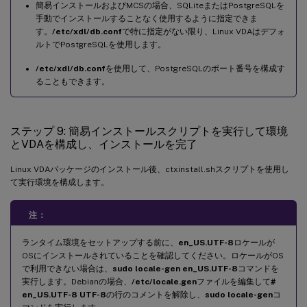
簡易インストールおよびMCSの場合、SQLiteまたはPostgreSQLを
手動でインストールすることなく使用するように指定できま
す。
/etc/xdl/db.conf
で特に指定がない限り、Linux VDAはデフォ
ルトでPostgreSQLを使用します。
/etc/xdl/db.conf
を使用して、PostgreSQLのポート番号を構成す
ることもできます。
ステップ 9: 簡易インストールスクリプトを実行して環境
とVDAを構成し、インストールを完了
Linux VDAパッケージのインストール後、ctxinstall.shスクリプトを使用し
て実行環境を構成します。
注：
ランタイム環境をセットアップする前に、
en_US.UTF-8
ロケールが
OSにインストールされていることを確認してください。ロケールがOS
で利用できない場合は、
sudo locale-gen en_US.UTF-8
コマンドを
実行します。Debianの場合、
/etc/locale.gen
ファイルを編集して
#
en_US.UTF-8 UTF-8
の行のコメントを解除し、
sudo locale-gen
コ