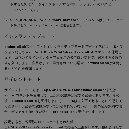
トするために.NETをインストールするパス。デフォルトのパスは
「/usr/bin」です。
CTX_XDL_VDA_PORT=’<port-number>‘
– Linux VDAは、TCP/IPポー
トを介してDelivery Controllerと通信します。
インタラクティブモード
ctxinstall.sh
スクリプトをインタラクティブモードで実行するには、
-S
オプ
ションなしで
sudo /opt/Citrix/VDA/sbin/ctxinstall.sh
コマンドを使用し
ます。コマンドラインインターフェイスの各プロンプトで、関連する変数の
値を入力します。変数がすでに設定されている場合、
ctxinstall.sh
は変更す
るかどうかを確認します。
サイレントモード
サイレントモードでは、
/opt/Citrix/VDA/sbin/ctxinstall.conf
または
exportコマンドを使用して、上記の変数を設定する必要があります。その
後、
ctxinstall.sh -S
を実行します（ここで
S
は大文字であることに注意して
ください）。必要な変数がすべて設定されていないか、一部の値が無効な場
合、デフォルト値がない限り、
ctxinstall.sh
は実行を中止します。
設定すると、各変数のエクスポートされた値
は
/Citrix/VDA/sbin/ctxinstall.conf
内の値を上書きします。更新されたす