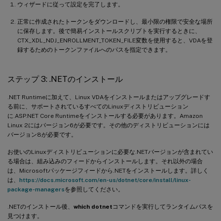
ウィザードに従って設定を完了します。
正常に作成されたトークンをダウンロードし、最小限の権限で安全な場所
に保存します。後で簡易インストールスクリプトを実行するときに、
CTX_XDL_NDJ_ENROLLMENT_TOKEN_FILE変数を使用すると、VDAを登
録するためのトークンファイルへのパスを指定できます。
ステップ 3: .NETのインストール
.NET Runtimeに加えて、Linux VDAをインストールまたはアップグレードす
る前に、サポートされているすべてのLinuxディストリビューション
に.ASP.NET Core Runtimeをインストールする必要があります。Amazon
Linux 2にはバージョン6が必要です。その他のディストリビューションには
バージョン8が必要です。
お使いのLinuxディストリビューションに必要な.NETバージョンが含まれてい
る場合は、組み込みのフィードからインストールします。それ以外の場合
は、Microsoftパッケージフィードから.NETをインストールします。詳しく
は、
https://docs.microsoft.com/en-us/dotnet/core/install/linux-
package-managers
を参照してください。
.NETのインストール後、
which dotnet
コマンドを実行してランタイムパスを
見つけます。