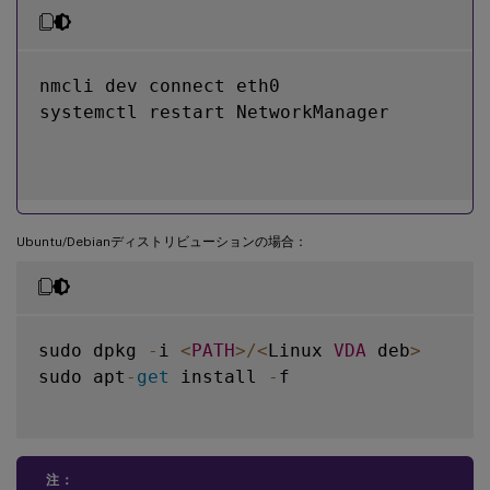
nmcli dev connect eth0

systemctl restart NetworkManager

Ubuntu/Debianディストリビューションの場合：
sudo dpkg 
-
i 
<
PATH
>
/
<
Linux 
VDA
 deb
>
sudo apt
-
get
 install 
-
f

注：