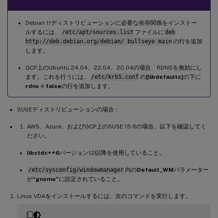
Debian 11ディストリビューションに必要な依存関係をインストー
ルするには、
/etc/apt/sources.list
ファイルに
deb
http://deb.debian.org/debian/ bullseye main
の行を追加
します。
GCP上のUbuntu 24.04、22.04、20.04の場合、RDNSを無効にし
ます。これを行うには、
/etc/krb5.conf
の
[libdefaults]
の下に
rdns = false
の行を追加します。
SUSEディストリビューションの場合：
AWS、Azure、およびGCP上のSUSE 15.6の場合、以下を確認してく
ださい。
libstdc++6
バージョン12以降を使用していること。
/etc/sysconfig/windowmanager
内の
Default_WM
パラメーター
が
“gnome”
に設定されていること。
Linux VDAをインストールするには、次のコマンドを実行します。