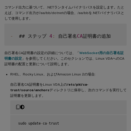
コマンド出力に基づいて、.NETランタイムバイナリパスを設定します。たと
えば、コマンド出力が/aa/bb/dotnetの場合、/aa/bbを.NETバイナリパスと
して使用します。
-
  ## ステップ 
4
:
 自己署名
CA
自己署名CA証明書の設定の詳細については、「
WebSocket用の自己署名証
明書の設定
」を参照してください。このセクションでは、Linux VDAへのCA
証明書の配置と更新について説明します。
RHEL、Rocky Linux、およびAmazon Linux 2の場合:
自己署名CA証明書をLinux VDA上の
/etc/pki/ca-
trust/source/anchors
ディレクトリに保存し、次のコマンドを実行して
証明書を更新します。
 sudo update
-
ca
-
trust
