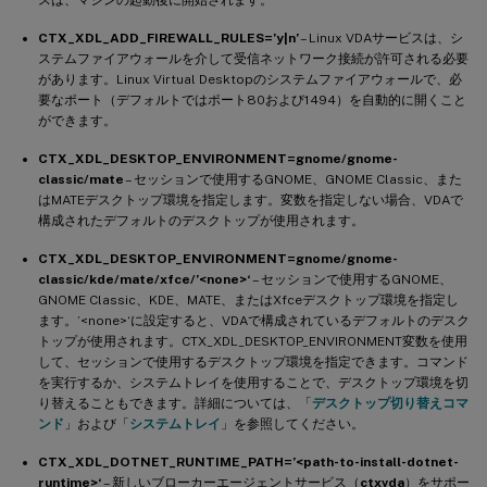
スは、マシンの起動後に開始されます。
CTX_XDL_ADD_FIREWALL_RULES=’y|n’
– Linux VDAサービスは、シ
ステムファイアウォールを介して受信ネットワーク接続が許可される必要
があります。Linux Virtual Desktopのシステムファイアウォールで、必
要なポート（デフォルトではポート80および1494）を自動的に開くこと
ができます。
CTX_XDL_DESKTOP_ENVIRONMENT=gnome/gnome-
classic/mate
– セッションで使用するGNOME、GNOME Classic、また
はMATEデスクトップ環境を指定します。変数を指定しない場合、VDAで
構成されたデフォルトのデスクトップが使用されます。
CTX_XDL_DESKTOP_ENVIRONMENT=gnome/gnome-
classic/kde/mate/xfce/’<none>‘
– セッションで使用するGNOME、
GNOME Classic、KDE、MATE、またはXfceデスクトップ環境を指定し
ます。’<none>‘に設定すると、VDAで構成されているデフォルトのデスク
トップが使用されます。CTX_XDL_DESKTOP_ENVIRONMENT変数を使用
して、セッションで使用するデスクトップ環境を指定できます。コマンド
を実行するか、システムトレイを使用することで、デスクトップ環境を切
り替えることもできます。詳細については、「
デスクトップ切り替えコマ
ンド
」および「
システムトレイ
」を参照してください。
CTX_XDL_DOTNET_RUNTIME_PATH=’<path-to-install-dotnet-
runtime>‘
– 新しいブローカーエージェントサービス（
ctxvda
）をサポー