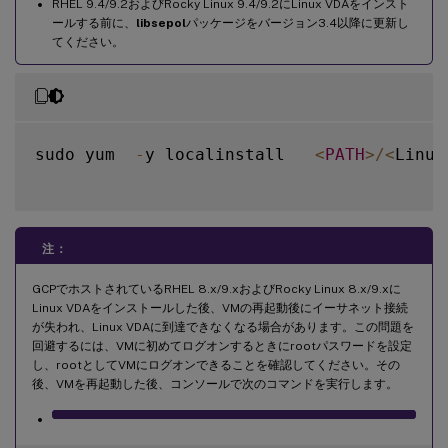
RHEL 9.4/9.2およびRocky Linux 9.4/9.2にLinux VDAをインスト
ールする前に、
libsepol
パッケージをバージョン3.4以降に更新し
てください。
sudo yum  
-
y localinstall   
<
PATH
>
/
<
Linux
注：
GCPでホストされているRHEL 8.x/9.xおよびRocky Linux 8.x/9.xに
Linux VDAをインストールした後、VMの再起動後にイーサネット接続
が失われ、Linux VDAに到達できなくなる場合があります。この問題を
回避するには、VMに初めてログオンするときにrootパスワードを設定
し、rootとしてVMにログオンできることを確認してください。その
後、VMを再起動した後、コンソールで次のコマンドを実行します。