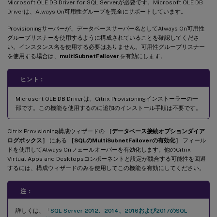
Microsoft OLE DB Driver for SQL Serverが必要です。Microsoft OLE DB
Driverは、Always On可用性グループを完全にサポートしています。
Provisioningサーバーが、データベースサーバー名としてAlways On可用性
グループリスナーを使用するように構成されていることを確認してくださ
い。インスタンス名を使用する必要はありません。可用性グループリスナー
を使用する場合は、
multiSubnetFailover
を有効にします。
ヒント：
Microsoft OLE DB Driverは、Citrix Provisioningインストーラーの一
部です。この機能を使用するのに追加のインストール手順は不要です。
Citrix Provisioning構成ウィザードの
［データベース接続オプションダイア
ログボックス］
にある
［SQLのMultiSubnetFailoverの有効化］
フィール
ドを使用してAlways Onフェールオーバーを有効化します。他のCitrix
Virtual Apps and Desktopsコンポーネントと設定が競合する可能性を回避
するには、構成ウィザードのみを使用してこの機能を有効にしてください。
注：
詳しくは、「
SQL Server 2012、2014、2016および2017のSQL