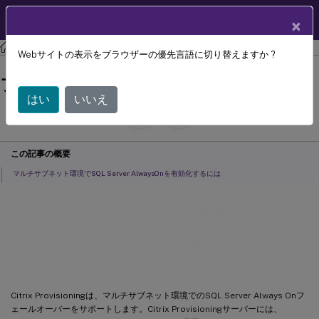
製品ドキュメン
JA
×
ト
Citrix Provisioning
Citrix Provisioning 2402 LTSR
Webサイトの表示をブラウザーの優先言語に切り替えますか ?
SQL Server Always On複数サブネット
フェールオーバーの有効化
はい
いいえ
July 29, 2024
C
寄稿者:
この記事の概要
マルチサブネット環境でSQL Server AlwaysOnを有効化するには
SQL Server Always On複数サブネッ
トフェールオーバーの有効化
Citrix Provisioningは、マルチサブネット環境でのSQL Server Always Onフ
ェールオーバーをサポートします。Citrix Provisioningサーバーには、