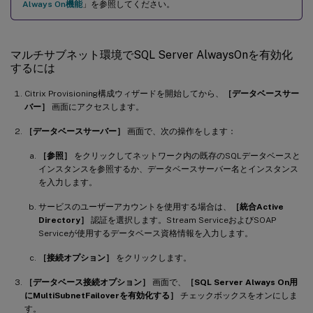
Always On機能
」を参照してください。
マルチサブネット環境でSQL Server AlwaysOnを有効化
するには
Citrix Provisioning構成ウィザードを開始してから、
［データベースサー
バー］
画面にアクセスします。
［データベースサーバー］
画面で、次の操作をします：
［参照］
をクリックしてネットワーク内の既存のSQLデータベースと
インスタンスを参照するか、データベースサーバー名とインスタンス
を入力します。
サービスのユーザーアカウントを使用する場合は、
［統合Active
Directory］
認証を選択します。Stream ServiceおよびSOAP
Serviceが使用するデータベース資格情報を入力します。
［接続オプション］
をクリックします。
［データベース接続オプション］
画面で、
［SQL Server Always On用
にMultiSubnetFailoverを有効化する］
チェックボックスをオンにしま
す。