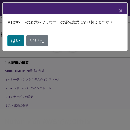
製品ドキュメン
JA
×
ト
Citrix Provisioning
Citrix Provisioning 2402 LTSR
Webサイトの表示をブラウザーの優先言語に切り替えますか ?
Nutanix on AWSでのCitrix
Provisioning
はい
いいえ
July 29, 2024
C
寄稿者:
この記事の概要
Citrix Provisioning環境の作成
オペレーティングシステムのインストール
Nutanixドライバーのインストール
DHCPサービスの設定
ホスト接続の作成
Nutanix on AWSでのCitrix