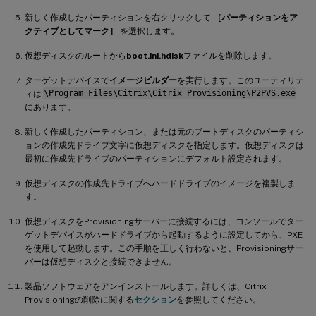
新しく作成したパーティションを右クリックして
［パーティションをア
クティブとしてマーク］
を選択します。
仮想ディスクのルートから
boot.ini.hdisk
ファイルを削除します。
ターゲットデバイスで
イメージビルダー
を実行します。このユーティリテ
ィは
\Program Files\Citrix\Citrix Provisioning\P2PVS.exe
にあります。
新しく作成したパーティション、または元のブートディスクのパーティシ
ョンの作成先ドライブ文字に仮想ディスクを指定します。仮想ディスクは
最初に作成先ドライブのパーティションにデフォルト設定されます。
仮想ディスクの作成先ドライブへハードドライブのイメージを複製しま
す。
仮想ディスクをProvisioningサーバーに接続するには、コンソールでター
ゲットデバイスがハードドライブから起動するように設定してから、PXE
を使用して起動します。この手順を正しく行わないと、Provisioningサー
バーは仮想ディスクと接続できません。
製品ソフトウェアをアンインストールします。詳しくは、Citrix
Provisioningの削除に関する
セクション
を参照してください。