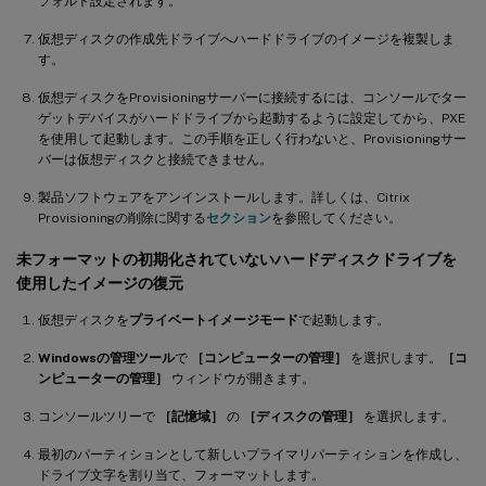
フォルト設定されます。
仮想ディスクの作成先ドライブへハードドライブのイメージを複製しま
す。
仮想ディスクをProvisioningサーバーに接続するには、コンソールでター
ゲットデバイスがハードドライブから起動するように設定してから、PXE
を使用して起動します。この手順を正しく行わないと、Provisioningサー
バーは仮想ディスクと接続できません。
製品ソフトウェアをアンインストールします。詳しくは、Citrix
Provisioningの削除に関する
セクション
を参照してください。
未フォーマットの初期化されていないハードディスクドライブを
使用したイメージの復元
仮想ディスクを
プライベートイメージモード
で起動します。
Windowsの管理ツール
で
［コンピューターの管理］
を選択します。
［コ
ンピューターの管理］
ウィンドウが開きます。
コンソールツリーで
［記憶域］
の
［ディスクの管理］
を選択します。
最初のパーティションとして新しいプライマリパーティションを作成し、
ドライブ文字を割り当て、フォーマットします。