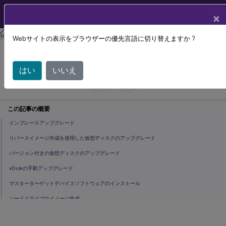
製品ドキュメン
JA
×
ト
Citrix Provisioning
Citrix Provisioning 2402 LTSR
Webサイトの表示をブラウザーの優先言語に切り替えますか ?
仮想ディスク
はい
いいえ
July 29, 2024
C
寄稿者:
この記事の概要
インプレースアップグレード
リバースイメージ作成を使用した仮想ディスクのアップグレード
バージョン付きの仮想ディスクのアップグレード
vDiskの手動アップグレード
マスターターゲットデバイスソフトウェアのインストール
ハードドライブのイメージ作成
仮想ディスクからの起動
仮想ディスク