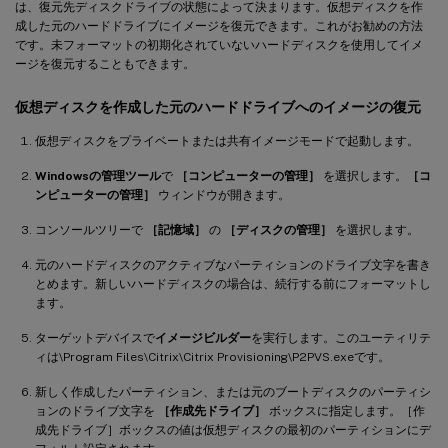
は、復元先ディスクドライブの状態によって決まります。仮想ディスクを作
成した元のハードドライブにイメージを復元できます。これがお勧めの方法
です。未フォーマットの初期化されていないハードディスクを使用してイメ
ージを復元することもできます。
仮想ディスクを作成した元のハードドライブへのイメージの復元
仮想ディスクをプライベートまたは共有イメージモードで起動します。
Windowsの管理ツール
で
［コンピューターの管理］
を選択します。
［コ
ンピューターの管理］
ウィンドウが開きます。
コンソールツリーで
［記憶域］
の
［ディスクの管理］
を選択します。
元のハードディスクのアクティブなパーティションのドライブ文字を書き
とめます。新しいハードディスクの場合は、続行する前にフォーマットし
ます。
ターゲットデバイスで
イメージビルダー
を実行します。このユーティリテ
ィは\Program Files\Citrix\Citrix Provisioning\P2PVS.exeです。
新しく作成したパーティション、または元のブートディスクのパーティシ
ョンのドライブ文字を
［作成先ドライブ］
ボックスに指定します。［作
成先ドライブ］ボックスの値は仮想ディスクの最初のパーティションにデ