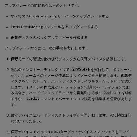
アップグレードの前提条件は次のとおりです。
すべてのCitrix Provisioningサーバーをアップグレードする
Citrix Provisioningコンソールをアップグレードする
仮想ディスクのバックアップコピーを作成する
アップグレードするには、次の手順を実行します：
保守モード
の管理対象の仮想ディスクから保守デバイスを起動します。
製品のインストールディレクトリで
P2PVS.exe
を実行して、ボリューム
からボリュームへのイメージ作成によりイメージを再構築します。仮想デ
ィスクをソースとして、ハードディスクドライブをターゲットとして選択
します。イメージの作成先がパーティション1以外のパーティションであ
る場合は、ハードディスクドライブから再起動する前に
boot.ini
を編集
するか、
bcedit
コマンドでパーティション設定を編集する必要がありま
す。
保守デバイスはハードディスクドライブから再起動します。PXE起動は行
わないでください。
保守デバイスでVersion 6.xのターゲットデバイスソフトウェアをアンイ