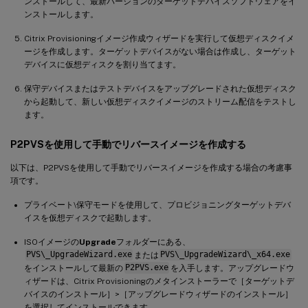
ンストールして、最新バージョンのターゲットデバイスソフトウェアをイ
ンストールします。
Citrix Provisioningイメージ作成ウィザードを実行して仮想ディスクイメ
ージを作成します。ターゲットデバイスがない場合は作成し、ターゲット
デバイスに仮想ディスクを割り当てます。
保守デバイスまたはテストデバイスをアップグレードされた仮想ディスク
から起動して、新しい仮想ディスクイメージのストリーム配信をテストし
ます。
P2PVSを使用して手動でリバースイメージを作成する
以下は、P2PVSを使用して手動でリバースイメージを作成する場合の考慮事
項です。
プライベート\保守モードを使用して、プロビジョニングターゲットデバ
イスを仮想ディスクで起動します。
ISOイメージの
Upgrade
フォルダーにある、
PVS\_UpgradeWizard.exe
または
PVS\_UpgradeWizard\_x64.exe
をインストールして最新の
P2PVS.exe
を入手します。アップグレードウ
ィザードは、Citrix Provisioningのメタインストーラーで［ターゲットデ
バイスのインストール］>［アップグレードウィザードのインストール］
を選択してインストールできます。