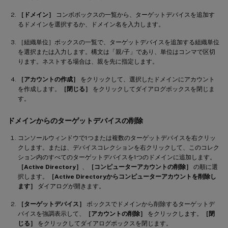
［ドメイン］
コンボボックスの一覧から、ターゲットデバイスを追加す
るドメインを選択するか、ドメイン名を入力します。
［組織単位］ボックスの一覧で、ターゲットデバイスを追加する組織単位
を選択または入力します。構文は「親/子」であり、単位はコンマで区切
ります。ネストする場合は、親を先に指定します。
［アカウントの作成］
をクリックして、選択したドメインにアカウント
を作成します。
［閉じる］
をクリックしてダイアログボックスを閉じま
す。
ドメインからのターゲットデバイスの削除
コンソールウィンドウで1つまたは複数のターゲットデバイスを右クリッ
クします。または、デバイスコレクションを右クリックして、このコレク
ション内のすべてのターゲットデバイスを1つのドメインに追加します。
［Active Directory］
、
［コンピューターアカウントの削除］
の順に選
択します。
［Active Directoryからコンピューターアカウントを削除し
ます］
ダイアログが開きます。
［ターゲットデバイス］
ボックスでドメインから削除するターゲットデ
バイスを強調表示して、
［アカウントの削除］
をクリックします。
［閉
じる］
をクリックしてダイアログボックスを閉じます。