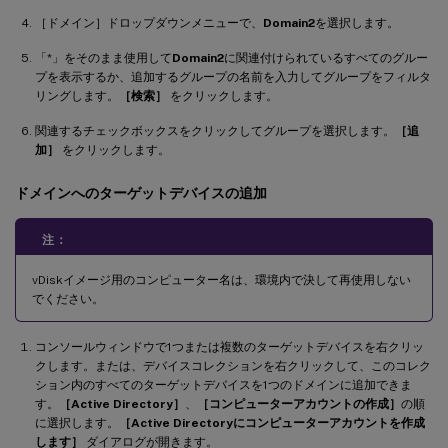
［ドメイン］ドロップダウンメニューで、
Domain2
を選択します。
「*」をそのまま使用して
Domain2
に関連付けられているすべてのグルー
プを表示するか、追加するグループの名前を入力してグループをフィルタ
リングします。
［検索］
をクリックします。
関連するチェックボックスをクリックしてグループを選択します。
［追
加］
をクリックします。
ドメインへのターゲットデバイスの追加
注：
vDiskイメージ用のコンピューター名は、環境内で決して再使用しない
でください。
コンソールウィンドウで1つまたは複数のターゲットデバイスを右クリッ
クします。または、デバイスコレクションを右クリックして、このコレク
ション内のすべてのターゲットデバイスを1つのドメインに追加できま
す。
［Active Directory］
、
［コンピューターアカウントの作成］
の順
に選択します。
［Active Directoryにコンピューターアカウントを作成
します］
ダイアログが開きます。