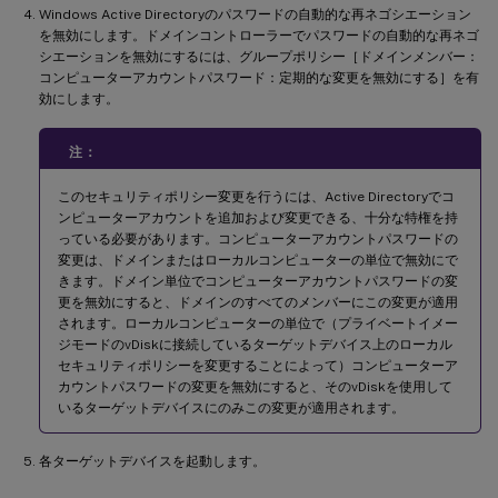
Windows Active Directoryのパスワードの自動的な再ネゴシエーション
を無効にします。ドメインコントローラーでパスワードの自動的な再ネゴ
シエーションを無効にするには、グループポリシー［ドメインメンバー：
コンピューターアカウントパスワード：定期的な変更を無効にする］を有
効にします。
注：
このセキュリティポリシー変更を行うには、Active Directoryでコ
ンピューターアカウントを追加および変更できる、十分な特権を持
っている必要があります。コンピューターアカウントパスワードの
変更は、ドメインまたはローカルコンピューターの単位で無効にで
きます。ドメイン単位でコンピューターアカウントパスワードの変
更を無効にすると、ドメインのすべてのメンバーにこの変更が適用
されます。ローカルコンピューターの単位で（プライベートイメー
ジモードのvDiskに接続しているターゲットデバイス上のローカル
セキュリティポリシーを変更することによって）コンピューターア
カウントパスワードの変更を無効にすると、そのvDiskを使用して
いるターゲットデバイスにのみこの変更が適用されます。
各ターゲットデバイスを起動します。