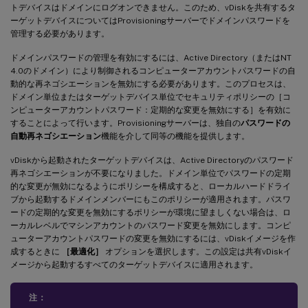
トデバイスはドメインにログオンできません。このため、vDiskを共有するタ
ーゲットデバイスについてはProvisioningサーバーでドメインパスワードを
管理する必要があります。
ドメインパスワードの管理を有効にするには、Active Directory（またはNT
4.0のドメイン）により制御されるコンピューターアカウントパスワードの自
動的な再ネゴシエーションを無効にする必要があります。このプロセスは、
ドメイン単位またはターゲットデバイス単位でセキュリティポリシーの［コ
ンピューターアカウントパスワード：定期的な変更を無効にする］を有効に
することによって行います。Provisioningサーバーは、独自の
パスワードの
自動再ネゴシエーション
機能を介して同等の機能を提供します。
vDiskから起動されたターゲットデバイスは、Active Directoryのパスワード
再ネゴシエーションが不要になりました。ドメイン単位でパスワードの定期
的な変更が無効になるようにポリシーを構成すると、ローカルハードドライ
ブから起動するドメインメンバーにもこのポリシーが適用されます。パスワ
ードの定期的な変更を無効にするポリシーが環境に望ましくない場合は、ロ
ーカルレベルでマシンアカウントのパスワード変更を無効にします。コンピ
ューターアカウントパスワードの変更を無効にするには、vDiskイメージを作
成するときに
［最適化］
オプションを選択します。この設定は共有vDiskイ
メージから起動するすべてのターゲットデバイスに適用されます。
注：