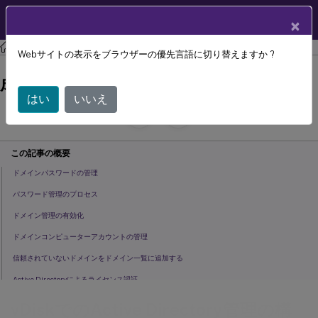
製品ドキュメン
JA
×
ト
Citrix Provisioning
Citrix Provisioning 2402 LTSR
Webサイトの表示をブラウザーの優先言語に切り替えますか ?
vDiskでのActive Directory管理の構
成
はい
いいえ
July 29, 2024
C
寄稿者:
この記事の概要
ドメインパスワードの管理
パスワード管理のプロセス
ドメイン管理の有効化
ドメインコンピューターアカウントの管理
信頼されていないドメインをドメイン一覧に追加する
Active Directoryによるライセンス認証
vDiskでのActive Directory管理の構