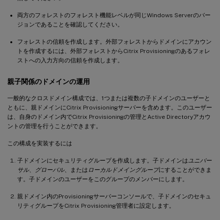
両方のフォレストのフォレスト機能レベルが同じWindows Serverのバー
ジョンであることを確認してください。
フォレストの信頼を作成します。外部フォレストからドメインにアカウン
トを作成するには、外部フォレストからCitrix Provisioningのあるフォレ
ストへの入力方向の信頼を作成します。
親子関係のドメインの運用
一般的なクロスドメイン構成では、1つまたは複数の子ドメインのユーザーと
ともに、親ドメインにCitrix Provisioningサーバーを含めます。このユーザー
は、自身のドメイン内でCitrix Provisioningの管理とActive Directoryアカウ
ントの管理を行うことができます。
この構成を実装するには
子ドメインにセキュリティグループを作成します。子ドメインは
ユニバー
サル
、
グローバル
、または
ローカルドメイングループ
にすることができま
す。子ドメインのユーザーをこのグループのメンバーにします。
親ドメイン内のProvisioningサーバーコンソールで、子ドメインのセキュ
リティグループをCitrix Provisioning管理者に設定します。