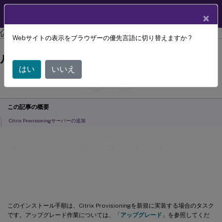
製品ドキュメン
JA
×
ト
Citrix Provisioning
Citrix Provisioning 2402 LTSR
Webサイトの表示をブラウザーの優先言語に切り替えますか ?
サーバーコンポーネントのインストー
ル
はい
いいえ
July 29, 2024
C
寄稿者:
この記事の概要
Citrix Provisioningサーバーの追加
サーバーコンポーネントのインスト
ール
このインストール手順は、Citrix Provisioningを新規に実装する場合のタスク
です。アップグレード作業については、「
アップグレード
」を参照してくだ