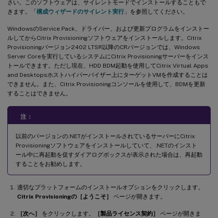
さい。このソフトウェアは、サイレントモードでインストールすることもで
きます。「
構成ウィザードのサイレント実行
」を参照してください。
WindowsのService Pack、ドライバー、および更新プログラムをインストー
ルしてからCitrix Provisioningソフトウェアをインストールします。Citrix
Provisioningバージョン2402 LTSR以降のCRバージョンでは、Windows
Server Coreを実行しているシステムにCitrix Provisioningサーバーをインス
トールできます。ただし現在、HDD BDM起動を使用してCitrix Virtual Apps
and Desktopsホストハイパーバイザー上にターゲットVMを作成することは
できません。また、Citrix Provisioningコンソールを使用して、BDMを更新
することはできません。
注：
以前のバージョンの.NETがインストールされているサーバーにCitrix
Provisioningソフトウェアをインストールしていて、.NETのインスト
ール中に再起動を促すダイアログボックスが表示された場合は、再起動
することをお勧めします。
適切なプラットフォームのインストールオプションをクリックします。
Citrix Provisioningの［ようこそ］
ページが開きます。
［次へ］
をクリックします。
［製品ライセンス契約］
ページが開きま