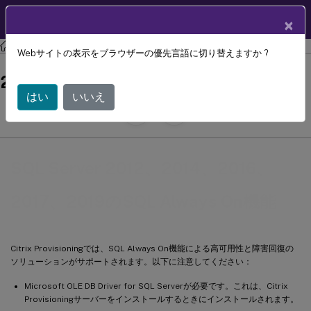
製品ドキュメン
JA
×
ト
Citrix Provisioning
Citrix Provisioning 2402 LTSR
Webサイトの表示をブラウザーの優先言語に切り替えますか ?
SQL Server 2012、2014、2016、
2017、2019のSQL Always On機能
はい
いいえ
July 29, 2024
C
寄稿者:
SQL Server 2012、2014、2016、
2017、2019のSQL Always On機能
Citrix Provisioningでは、SQL Always On機能による高可用性と障害回復の
ソリューションがサポートされます。以下に注意してください：
Microsoft OLE DB Driver for SQL Serverが必要です。これは、Citrix
Provisioningサーバーをインストールするときにインストールされます。