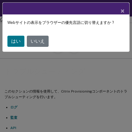
製品ドキュメン
JA
×
ト
Citrix Provisioning
Citrix Provisioning 2402 LTSR
Webサイトの表示をブラウザーの優先言語に切り替えますか ?
トラブルシューティング
はい
いいえ
July 29, 2024
C
寄稿者:
トラブルシューティング
このセクションの情報を使用して、Citrix Provisioningコンポーネントのトラ
ブルシューティングを行います。
ログ
監査
API