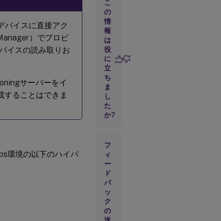
クセ
こ
ス許
の
可
情
ージデバイスに直接アク
報
anager）でプロビ
は
書
ジデバイスの読み取りお
役
き
に
込
立
み
ち
キ
sioningサーバーをイ
ま
ャ
作成することはできま
ッ
し
シ
た
ュ
か?
に
つ
い
フ
て
sktops環境の以下のハイパ
の
ィ
考
ー
慮
ド
事
バ
項
ッ
ク
の
仮
送