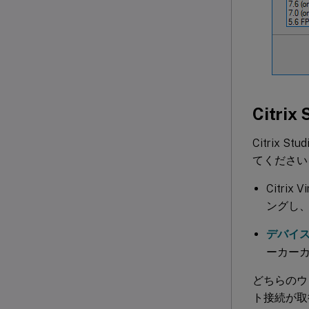
Citri
Citri
てください
Citri
ングし
デバイ
ーカー
どちらのウィザ
ト接続が取