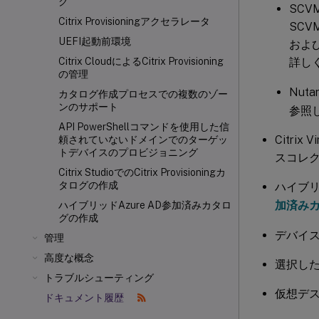
グ
SCVM
Citrix Provisioningアクセラレータ
SC
UEFI起動前環境
およ
詳し
Citrix CloudによるCitrix Provisioning
の管理
Nut
カタログ作成プロセスでの複数のゾー
ンのサポート
参照
API PowerShellコマンドを使用した信
Citrix
頼されていないドメインでのターゲッ
トデバイスのプロビジョニング
スコレクシ
Citrix StudioでのCitrix Provisioningカ
タログの作成
ハイブリ
加済み
ハイブリッドAzure AD参加済みカタロ
グの作成
デバイ
管理
高度な概念
選択したA
トラブルシューティング
仮想デスク
ドキュメント履歴