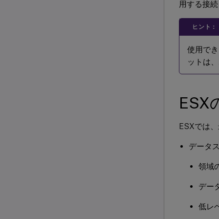
用する接続
ヒント：
使用でき
ットは、
ES
ESXでは
データ
領域
デー
低レ