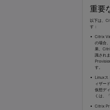
重要
以下は、Cit
す：
Citri
の場合、
果、Cit
識されま
Prov
す。
Linux
ィザード
仮想ディ
くは、
Citri