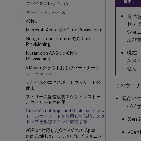
重要：
デバイスコレクション
ターゲットデバイス
通信を
vDisk
セスで
Microsoft AzureでのCitrix Provisioning
ジョニ
Google Cloud PlatformでのCitrix
よび
Provisioning
現在、W
Nutanix on AWSでのCitrix
Provisioning
ンスト
VMwareクラウドおよびパートナーソ
せん
リューション
デバイスのエクスポートウィザードの
このウィザ
使用
ストリーム配信仮想マシンインストー
既存のマシ
ルウィザードの使用
ーバイ
Citrix Virtual Apps and Desktopsインス
トールウィザードを使用して仮想デスク
XenS
トップを仮想マシンに展開する
vGPUに対応したCitrix Virtual Apps
vCe
and Desktopsマシンのプロビジョニン