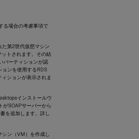
の要件
不透
明ネ
ドを使用する場合の考慮事項で
ット
ワー
クで
の
ングされた第2世代仮想マシン
VDA
マットされます。その結
のプ
ロビ
て新しいパーティションが認
ジョ
ョンを使用するRDS
ニン
グ
パーティションが表示されま
 Desktopsインストールウ
トがSOAPサーバーから
明書を追加します。詳し
に仮想マシン（VM）を作成し