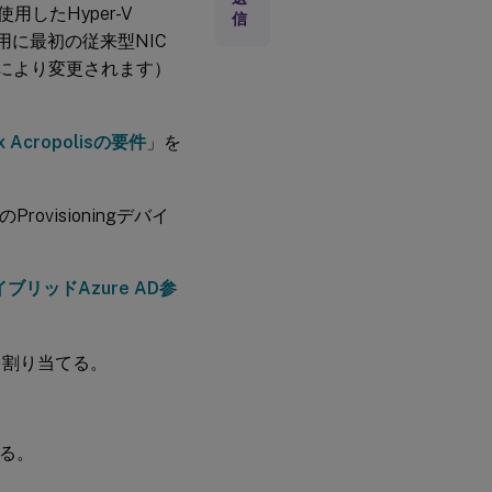
想
r）を使用したHyper-V
信
デ
用に最初の従来型NIC
ィ
ス
ドにより変更されます）
ク
の
種
類
ix Acropolisの要件
」を
ウ
ィ
のProvisioningデバイ
ザ
。
ー
ド
ブリッドAzure AD参
の
実
行
を割り当てる。
Nutanix
Acropolis
の要件
する。
SCVMM