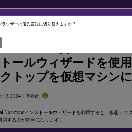
ブラウザーの優先言語に切り替えますか ?
Provisioning
Citrix Provisioning 2402 LTSR
ix Virtual Apps and De
トールウィザードを使用
クトップを仮想マシンに
C
r 13, 2024
寄稿者:
 Virtual Desktopsインストールウィザードを利用すると、仮想
展開するのが簡単になります。