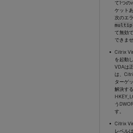
て1つの
ケットあ
次のエ
multip
て無効で
できま
Citri
を起動
VDA
は、Cit
ターゲ
解決す
HKEY_L
うDWO
す。
Citri
レベルは