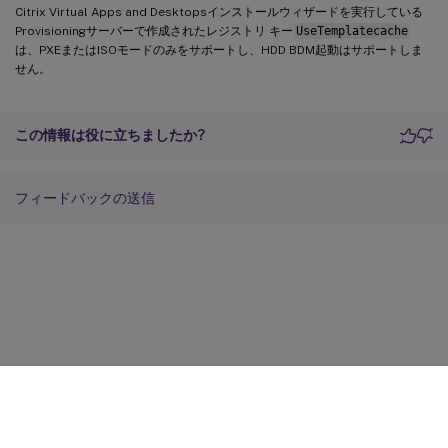
Citrix Virtual Apps and Desktopsインストールウィザードを実行している
Provisioningサーバーで作成されたレジストリ キー
UseTemplatecache
は、PXEまたはISOモードのみをサポートし、HDD BDM起動はサポートしま
せん。
この情報は役に立ちましたか?
フィードバックの送信