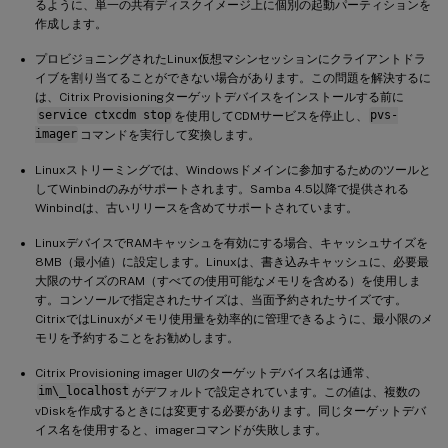
るように、単一の共有ディスクイメージ上に個別の起動パーティションを
作成します。
プロビジョニングされたLinux仮想マシンセッションにクライアントドラ
イブを割り当てることができない場合があります。この問題を解決するに
は、Citrix Provisioningターゲットデバイスをインストールする前に
service ctxcdm stop
を使用してCDMサービスを停止し、
pvs-
imager
コマンドを実行して変換します。
Linuxストリーミングでは、Windowsドメインに参加するためのツールと
してWinbindのみがサポートされます。Samba 4.5以降で提供される
Winbindは、古いリリースを含めてサポートされています。
LinuxデバイスでRAMキャッシュを有効にする場合、キャッシュサイズを
8MB（最小値）に設定します。Linuxは、書き込みキャッシュに、必要最
大限のサイズのRAM（すべての使用可能なメモリを含める）を使用しま
す。コンソールで指定されたサイズは、当面予約されたサイズです。
CitrixではLinuxがメモリ使用量を効率的に管理できるように、最小限のメ
モリを予約することをお勧めします。
Citrix Provisioning imager UIのターゲットデバイス名は通常、
im\_localhost
がデフォルトで設定されています。この値は、複数の
vDiskを作成するときには変更する必要があります。同じターゲットデバ
イス名を使用すると、imagerコマンドが失敗します。