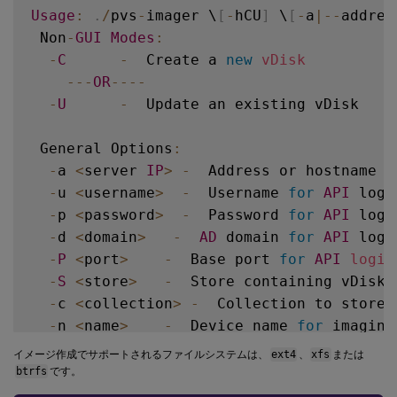
Usage
:
.
/
pvs
-
imager \
[
-
hCU
]
 \
[
-
a
|
--
addres
 Non
-
GUI
Modes
:
-
C
-
  Create a 
new
vDisk
--
-
OR
--
--
-
U
-
  Update an existing vDisk

 General Options
:
-
a 
<
server 
IP
>
-
  Address or hostname 
o
-
u 
<
username
>
-
  Username 
for
API
 login
-
p 
<
password
>
-
  Password 
for
API
 login
-
d 
<
domain
>
-
AD
 domain 
for
API
 login
-
P
<
port
>
-
  Base port 
for
API
login
-
S
<
store
>
-
  Store containing vDisk

-
c 
<
collection
>
-
  Collection to store 
-
n 
<
name
>
-
  Device name 
for
 imaging
-
v 
<
name
>
-
  vDisk name

イメージ作成でサポートされるファイルシステムは、
ext4
、
xfs
または
-
s 
<
size
>
-
  vDisk 
size
(
Create Mode
btrfs
です。
-
D
<
sourceDev
>
-
  devnode to clone
