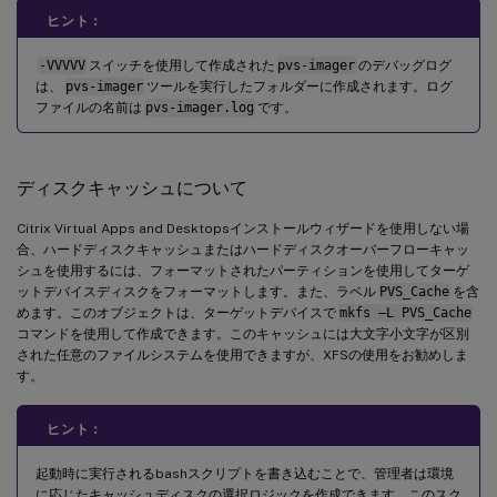
-
V
-
  increment debug 
verbosity
(
ヒント：
-
g 
<
grubMode
>
-
  Supported Grub 
settin
-VVVVV
スイッチを使用して作成された
pvs-imager
のデバッグログ
は、
pvs-imager
ツールを実行したフォルダーに作成されます。ログ
ファイルの名前は
pvs-imager.log
です。
ディスクキャッシュについて
Citrix Virtual Apps and Desktopsインストールウィザードを使用しない場
合、ハードディスクキャッシュまたはハードディスクオーバーフローキャッ
シュを使用するには、フォーマットされたパーティションを使用してターゲ
ットデバイスディスクをフォーマットします。また、ラベル
PVS_Cache
を含
めます。このオブジェクトは、ターゲットデバイスで
mkfs –L PVS_Cache
コマンドを使用して作成できます。このキャッシュには大文字小文字が区別
された任意のファイルシステムを使用できますが、XFSの使用をお勧めしま
す。
ヒント：
起動時に実行されるbashスクリプトを書き込むことで、管理者は環境
に応じたキャッシュディスクの選択ロジックを作成できます。このスク