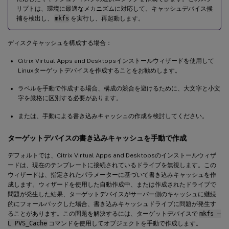
リプトは、環境に最適なメカニズムに対応して、キャッシュデバイス候
補を検出し、
mkfs
を実行し、再起動します。
ディスクキャッシュを構成する場合：
Citrix Virtual Apps and Desktopsインストールウィザードを使用して
Linuxターゲットデバイスを作成することをお勧めします。
ラベルを手動で作成する場合、構成の競合を避けるために、大文字と小文
字を厳格に区別する必要があります。
または、手動による書き込みキャッシュの作成を検討してください。
ターゲットデバイスの書き込みキャッシュを手動で作成
デフォルトでは、Citrix Virtual Apps and Desktopsのインストールウィザ
ードは、現在のテンプレートに接続されているドライブを無視します。この
ウィザードは、指定されたパラメーターに基づいて書き込みキャッシュを作
成します。ウィザードを使用した自動作成中、または作成されたドライブで
問題が発生した結果、ターゲットデバイスがサーバー側のキャッシュに継続
的にフォールバックした場合、書き込みキャッシュドライブに問題が発生す
ることがあります。この問題を解決するには、ターゲットデバイスで
mkfs –
L PVS_Cache
コマンドを使用してオブジェクトを手動で作成します。