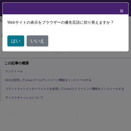
製品ドキュメン
JA
×
ト
Citrix Provisioning
Citrix Provisioning 2402 LTSR
Webサイトの表示をブラウザーの優先言語に切り替えますか ?
Linuxターゲットデバイスのストリー
ミング
はい
いいえ
July 29, 2024
C
寄稿者:
この記事の概要
インストール
GUIを使用してLinuxゴールデンイメージ機能をインストールする
コマンドラインインターフェイスを使用してLinuxストリーミング機能をインストールする
ディスクキャッシュについて
Linuxターゲットデバイスのストリー
ミング