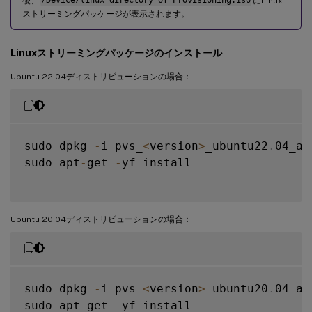
後、
/Device/linux directory of Provisioning.iso
にLinux
ストリーミングパッケージが表示されます。
Linuxストリーミングパッケージのインストール
Ubuntu 22.04ディストリビューションの場合：
sudo dpkg 
-
i pvs_
<
version
>
_ubuntu22
.
04_am
sudo apt
-
get 
-
yf install

Ubuntu 20.04ディストリビューションの場合：
sudo dpkg 
-
i pvs_
<
version
>
_ubuntu20
.
04_am
sudo apt
-
get 
-
yf install
