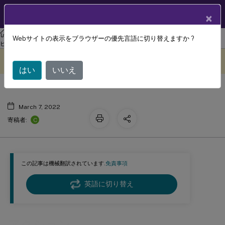
製品ドキュメン
JA
×
ト
ワークスペース環境管理
Workspace Environment Managementサー
Webサイトの表示をブラウザーの優先言語に切り替えますか ?
アクション
ビス
このコンテンツは動的に機械
フィードバックを提供する
翻訳されています。
はい
いいえ
March 7, 2022
C
寄稿者:
この記事は機械翻訳されています.
免責事項
英語に切り替え
アクション