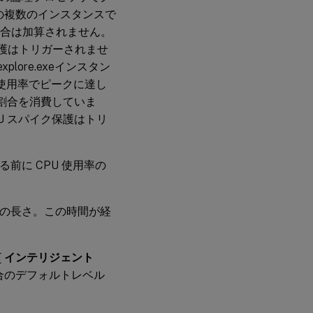
の複数のインスタンスで
割合は加算されません。
保護はトリガーされませ
ore.exeインスタン
 使用率でピークに達し
高い割合を消費していま
U スパイク保護はトリ
る前に CPU 使用率の
間の長さ。この時間が経
[
インテリジェント
場合のデフォルトレベル