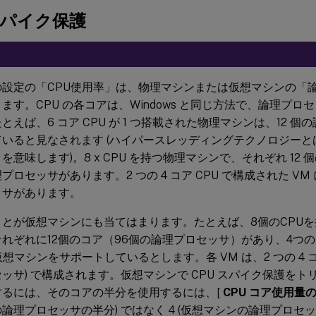
スパイク保護
の設定の「CPU使用率」は、物理マシンまたは仮想マシンの「
ます。CPU の各コアは、Windows と同じ方法で、論理プロ
とえば、6 コア CPU が 1 つ搭載された物理マシンは、12 
いると見なされます (ハイパースレッディングテクノロジーとは
を意味します)。8 x CPU を持つ物理マシンで、それぞれ 12 個
プロセッサがあります。2 つの 4 コア CPU で構成された VM
ッサがあります。
ことが仮想マシンにも当てはまります。たとえば、8個のCPU
れぞれに12個のコア（96個の論理プロセッサ）があり、4つ
仮想マシンをサポートしているとします。各 VM は、2 つの 4 コア
ッサ) で構成されます。仮想マシンで CPU スパイク保護を
するには、そのコアの半分を使用するには、[
CPU コア使用量
論理プロセッサの半分) ではなく 4 (仮想マシンの論理プロセッ