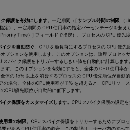
。
パイク保護を有効にします
。一定期間（[
サンプル時間の制限
（Lim
指定）、一定期間の CPU 使用率の指定パーセンテージを超え
e Priority Time）] フィールドで指定）、プロセスの CPU
スパイクを自動防ぐ
。CPU を過負荷にするプロセスの CPU 優
オプションを使用します。このオプションは、論理プロセッサ (C
PU スパイク保護をトリガーするしきい値を自動的に計算します
ます。このオプションを有効にすると、全体の CPU 使用率が 2
全体の 15% 以上を消費するプロセスの CPU 優先順位が自
アの場合、全体のCPU使用率が 11% を超えると、CPUリソース
のCPU優先順位が自動的に低下します。
スパイク保護をカスタマイズします。
CPU スパイク保護の設定
 使用量の制限
。CPU スパイク保護をトリガーするためにプロ
必要がある CPU 使用率の割合。この制限は、サーバ内のすべ