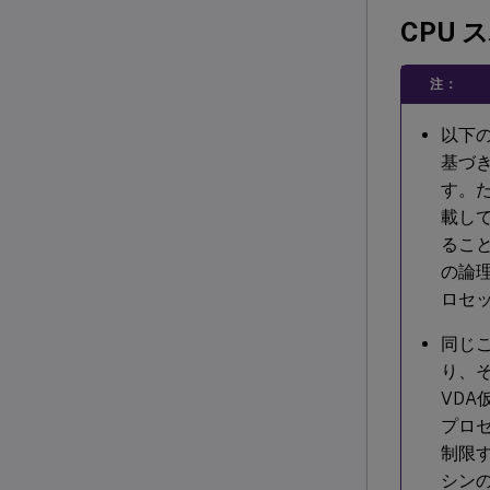
CPU 
注：
以下
基づき
す。た
載して
ること
の論理
ロセ
同じ
り、そ
VDA
プロセ
制限
シンの