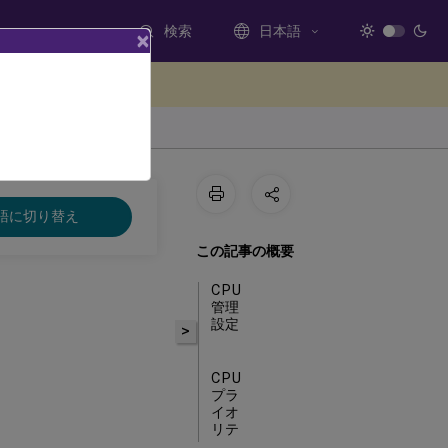
検索
日本語
×
ードバックを提供する
語に切り替え
この記事の概要
CPU
管理
設定
>
CPU
プラ
イオ
リテ
ィ