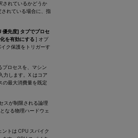
選択されているかどうか
定されている場合に、指
U 優先度] タブでプロセ
適化を有効にする
] オプ
パイク保護をトリガーす
するプロセスを、マシン
入力します。X はコア
セスの最大消費量を既定
ロセスが制限される論理
盤となる物理ハードウェ
ントは CPU スパイク