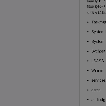
保護をトリ
保護を繰り
が徐々に低
Taskmg
System 
System
Svchost
LSASS
Wininit
services
csrss
audiodg