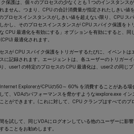
パイク保護は、個々のプロセスの少なくとも 1 つのインスタンス
れません。つまり、CPU の合計消費量が指定されたしきい値
 つのプロセスインスタンスがしきい値を超えない限り、CPU ス
しかし、そのプロセスインスタンスが CPU スパイク保護を
な CPU 最適化を有効にする」オプションを有効にすると、
(CPU) 最適化されます。
セスが CPU スパイク保護をトリガーするたびに、イベント
スに記録されます。エージェントは、各ユーザーのトリガーイ
、user1 の特定のプロセスの CPU 最適化は、user2 の同
nternet ExplorerがCPUの50～ 60% を消費することがあ
て、VDAのパフォーマンスを脅かすようなiexplore.exe 
ことができます。(これに対して、CPU クランプはすべてのプ
間を試して、同じVDAにログオンしている他のユーザーに影
することをお勧めします。