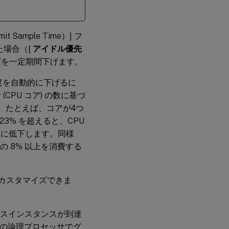
it Sample Time）] フ
た場合（[
アイドル優先
 優先度を一定期間下げます。
先度を自動的に下げるに
PU コア) の数に基づ
。たとえば、コアが4つ
3% を超えると、CPU
動的に低下します。同様
の 8% 以上を消費する
をカスタマイズできま
セスインスタンスが到達
ての論理プロセッサでグ