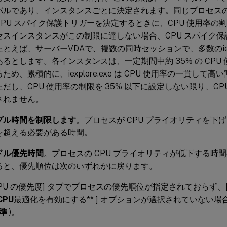
バルであり、インスタンスごとに決定されます。同じプロセス
CPU スパイク保護トリガーを決定するときに、CPU 使用率の
セスインスタンスがこの制限に達しない場合、CPU スパイク
とえば、サーバーVDAで、複数の同時セッションで、多数のiexpl
あるとします。各インスタンスは、一定期間中約 35% の CPU
ため、累積的に、iexplore.exe は CPU 使用率の一貫して
だし、CPU 使用率の制限を 35% 以下に設定しない限り、CP
されません。
プル時間を制限します
。プロセスが CPU プライオリティを下げ
を超える必要がある時間。
ドル優先時間
。プロセスの CPU プライオリティが低下する時
ると、優先順位は次のいずれかに戻ります。
CPU の優先度] タブでプロセスの優先順位が指定されておらず、
CPU
最適化を有効にする** ] オプションが選択されていない
準
)。