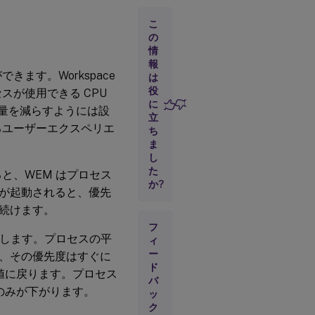
こ
CPU
の
アフ
情
ィニ
報
ティ
ます。Workspace
は
役
スが使用できる CPU
に
用量を減らすようには設
CPU
立
クラ
るユーザーエクスペリエ
ち
ンプ
ま
し
た
と、WEM はプロセス
か?
が起動されると、優先
続けます。
フ
査します。プロセスの平
ィ
ー
、その優先度はすぐに
ド
の値に戻ります。プロセス
バ
のみが下がります。
ッ
ク