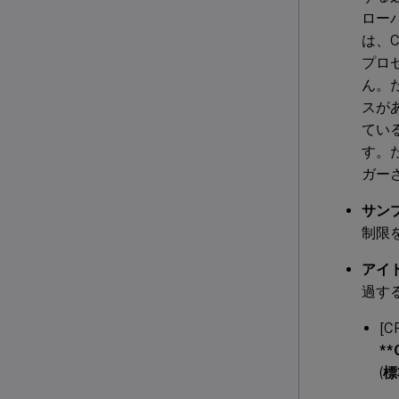
ロー
は、
プロ
ん。た
スが
ている
す。た
ガー
サン
制限
アイ
過す
[
**
(
標