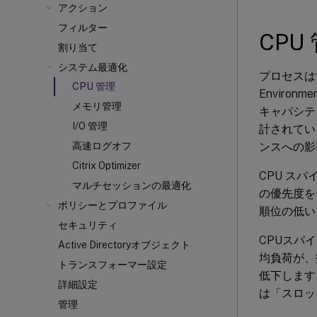
アクション
フィルター
CPU
割り当て
システム最適化
プロセスは
CPU 管理
Environme
メモリ管理
キャパシテ
I/O 管理
計されてい
ンスへの影
高速ログオフ
Citrix Optimizer
CPU ス
マルチセッションの最適化
の優先度を
ポリシーとプロファイル
順位の低い
セキュリティ
CPUスパ
Active Directoryオブジェクト
均負荷が、
トランスフォーマー設定
低下します
詳細設定
は「スロッ
管理