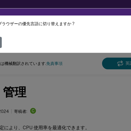
ブラウザーの優先言語に切り替えますか ?
ツは動的に機械翻訳されています。
フィ
スペース環境管理
Workspace Environment Managementサービス
英
は機械翻訳されています.
免責事項
U 管理
C
 2024
寄稿者:
定により、CPU 使用率を最適化できます。