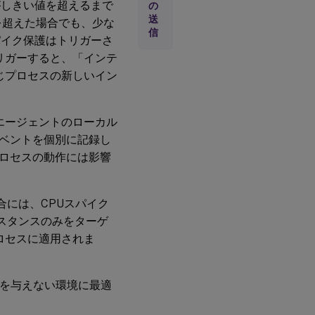
がしきい値を超えるまで
の
送
を超えた場合でも、少な
信
パイク保護はトリガーさ
トリガーすると、「インテ
同じプロセスの新しいイン
はエージェントのローカル
ベントを個別に記録し
じプロセスの動作には影響
る場合には、CPUスパイク
インスタンスのみをターゲ
ロセスに適用されま
響を与えない環境に最適