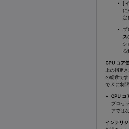
[
に
定
プ
ス
シ
る
CPU コ
上の指定さ
の総数です
で X に制
CPU 
プロセ
アではな
インテリジ