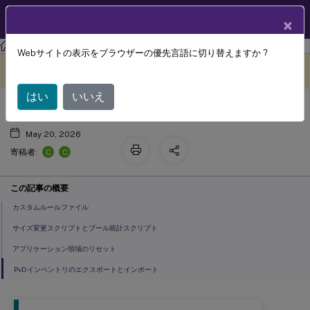
製品ドキュメン
JA
×
ト
XenAppおよびXenDesktop
XenAppおよびXenDesktop 7.15 LTSR
Webサイトの表示をブラウザーの優先言語に切り替えますか ?
ツール
このコンテンツは動的に機械
フィードバックを提供する
翻訳されています。
はい
いいえ
May 20, 2026
C
C
寄稿者:
この記事の概要
カスタムルールファイル
サイズ変更スクリプトとプール統計スクリプト
アプリケーション領域のリセット
PvDインベントリのエクスポートとインポート