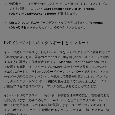
管理者としてユーザーのデスクトップにログオンします。コマンドプロン
プトを起動し、コマンド
C:\Program Files\Citrix\Personal
vDisk\bin\CtxPvD.exe -s Reset
を実行します。
Citrix Directorでユーザーのデスクトップを見つけます。
Personal
vDiskのリセット
をクリックし、
OK
をクリックします。
PvDインベントリのエクスポートとインポート
イメージ更新プロセスは、新しいイメージをPvDデスクトップに展開する上で
不可欠な部分であり、既存のPersonal vDiskを新しいベースイメージで動作
するように調整する作業が含まれます。Machine Creation Services (MCS)
を使用する展開では、アクティブなVMからネットワーク共有にインベントリ
をエクスポートし、それをマスターイメージにインポートできます。マスタ
ーイメージ内のこのインベントリを使用して差分が計算されます。インベン
トリのエクスポート/インポート機能の使用は必須ではありませんが、イメー
ジ更新プロセス全体のパフォーマンスを向上させることができます。
インベントリのエクスポート/インポート機能を使用するには、管理者である
必要があります。必要に応じて、「net use」を使用してエクスポート/イン
ポートに使用されるファイル共有に認証します。ユーザーコンテキストは、
エクスポート/インポートに使用されるすべてのファイル共有にアクセスでき
る必要があります。