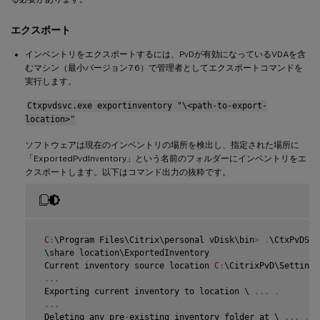
エクスポート
インベントリをエクスポートするには、PvDが有効になっているVDAを含
むマシン（最小バージョン7.6）で管理者としてエクスポートコマンドを
実行します。
Ctxpvdsvc.exe exportinventory "\<path-to-export-
location>"
ソフトウェアは現在のインベントリの場所を検出し、指定された場所に
「ExportedPvdInventory」という名前のフォルダーにインベントリをエ
クスポートします。以下はコマンド出力の抜粋です。
C
:
\Program Files\Citrix\personal vDisk\bin
>
.
\CtxPvDSvc
 \share location\ExportedInventory

 Current inventory source location 
C
:
\CitrixPvD\Settings
...
 Exporting current inventory to location \ 
...
.
...
 Deleting any pre
-
existing inventory folder at \ 
...
.