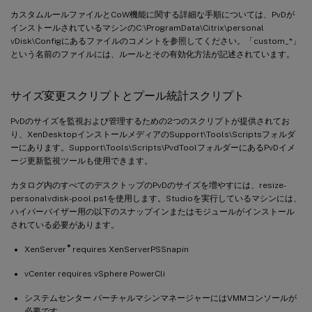
カスタムルールファイルとCoW機能に関する詳細な手順については、PvDが
インストールされているマシンのC:\ProgramData\Citrix\personal
vDisk\Configにあるファイルのコメントを参照してください。「custom_*」
という名前のファイルには、ルールとその有効化方法が記述されています。
サイズ変更スクリプトとプール統計スクリプト
PvDのサイズを監視および管理するための2つのスクリプトが提供されてお
り、XenDesktopインストールメディアのSupport\Tools\Scriptsフォルダ
ーにあります。Support\Tools\Scripts\PvdToolフォルダーにあるPvDイメ
ージ更新監視ツールも使用できます。
カタログ内のすべてのデスクトップのPvDのサイズを増やすには、resize-
personalvdisk-pool.ps1を使用します。Studioを実行しているマシンには、
ハイパーバイザー用の以下のスナップインまたはモジュールがインストール
されている必要があります。
®
XenServer
requires XenServerPSSnapin
vCenter requires vSphere PowerCli
システムセンター バーチャルマシンマネージャーにはVMMコンソールが
必要です