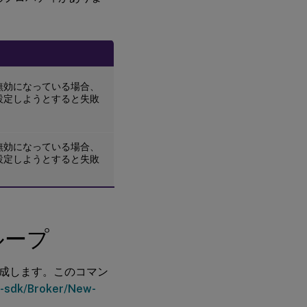
ー
プ
例
無効になっている場合、
特
設定しようとすると失敗
別
な
考
慮
無効になっている場合、
事
設定しようとすると失敗
項
ループ
成します。このコマン
ler-sdk/Broker/New-