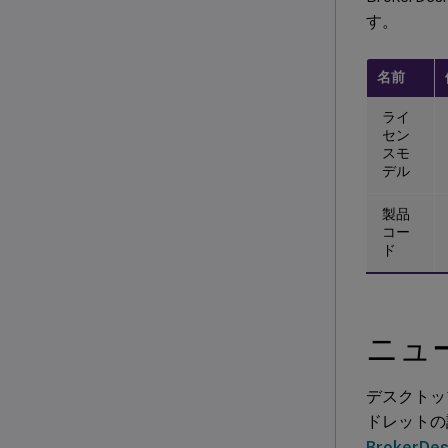
す。
名前
ライ
セン
スモ
デル
製品
コー
ド
ニュ
デスクトッ
ドレットの
BrokerDes