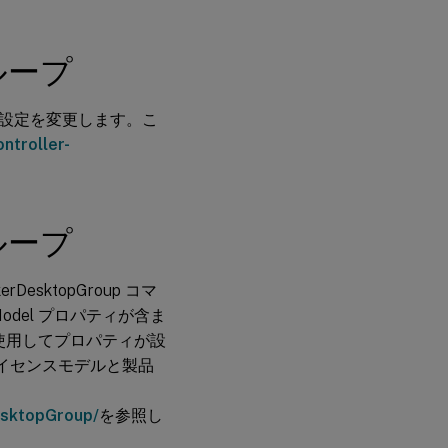
ループ
設定を変更します。こ
ontroller-
ループ
sktopGroup コマ
Model プロパティが含ま
oup を使用してプロパティが設
のライセンスモデルと製品
DesktopGroup/
を参照し