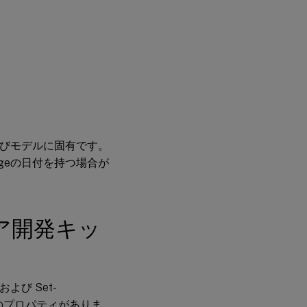
ク
ト
ッ
プ
グ
ル
ー
プ
ゲ
ッ
、およびモデルに固有です。
ト-
tageの日付を持つ場合が
ブ
ロ
ー
カ
ー
デ
ェア開発キッ
ス
ク
ト
ッ
プ
および Set-
グ
ル
2つのプロパティがありま