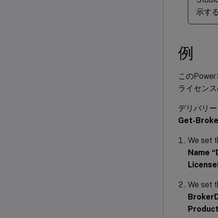
示する
例
このPow
ライセンス
デリバリー
Get-Brok
We set t
Name “D
License
We set 
BrokerD
Product