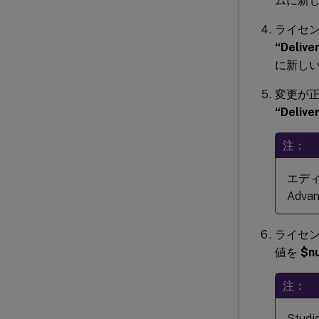
ムに新
ライセ
“Deliv
に新し
変更が
“Deliv
注：
エディ
Adv
ライセ
値を
$nu
注：
Stu