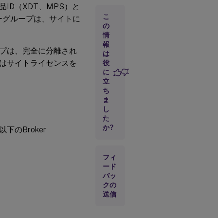
品ID（XDT、MPS）と
ロ
ー
こ
バリーグループは、サイトに
カ
の
ー
情
デ
報
ス
プは、完全に分離され
は
ク
はサイトライセンスを
役
ト
に
ッ
立
プ
グ
ち
ル
ま
ー
し
プ
た
か?
のBroker
セ
ッ
フィ
ト-
ブ
ード
ロ
バッ
ー
クの
カ
送信
ー
デ
ス