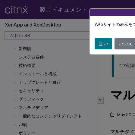
製品ドキュメント
XenApp and XenDesktop
Webサイトの表示を
このコンテン
7.15 LTSR
XenAp
はい
いいえ
新機能
システム要件
この記事
技術概要
インストールと構成
アップグレードと移行
マル
セキュリティ
グラフィック
<
マルチメディア
May 20, 
一般的なコンテンツリダイレクト
印刷
マルチタイプ
ポリシー