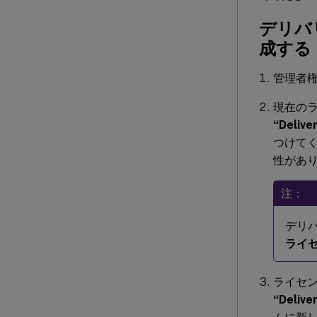
デリバ
成する
管理者権
現在の
“Deliv
つけて
性があ
注：
デリ
ライ
ライセ
“Delive