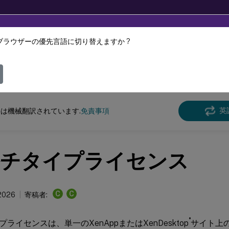
ブラウザーの優先言語に切り替えますか ?
ツは動的に機械翻訳されています。
フィ
pおよびXenDesktop
XenAppおよびXenDesktop 7.15 LTSR
英
は機械翻訳されています.
免責事項
チタイプライセンス
C
C
2026
寄稿者:
®
ライセンスは、単一のXenAppまたはXenDesktop
サイト上