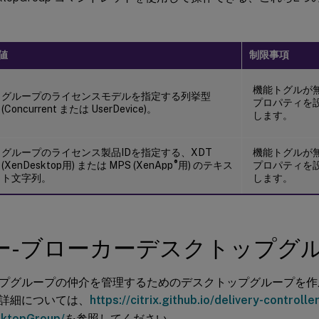
値
制限事項
機能トグルが
グループのライセンスモデルを指定する列挙型
プロパティを
(Concurrent または UserDevice)。
します。
グループのライセンス製品IDを指定する、XDT
機能トグルが
®
(XenDesktop用) または MPS (XenApp
用) のテキス
プロパティを
ト文字列。
します。
ー-ブローカーデスクトップグ
プグループの仲介を管理するためのデスクトップグループを作
詳細については、
https://citrix.github.io/delivery-control
ktopGroup/
を参照してください。