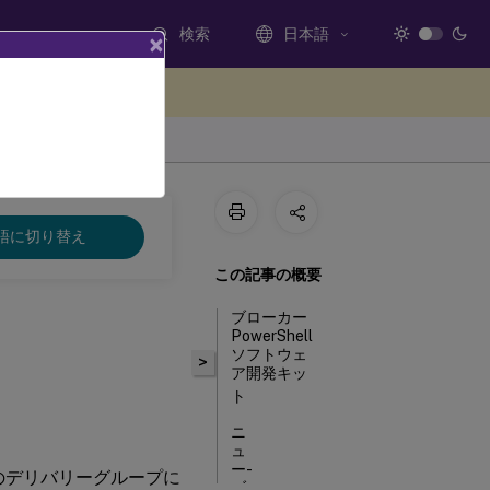
検索
日本語
×
ードバックを提供する
語に切り替え
この記事の概要
ブローカー
PowerShell
ソフトウェ
>
ア開発キッ
ト
ニ
ュ
ー-
のデリバリーグループに
ブ