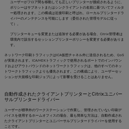
ユーザーがフロア間を移動しても正しいプリンターが接続されるように、
ポリシーはサブネットまたはシンクライアントの名前に基づいてフィルタ
ー処理されます。この構成は近接印刷と呼ばれ、ローカルプリンタードラ
イバーのメンテナンスを可能にします（委任された管理モデルに従っ
て）。
プリンターキューを変更または追加する必要がある場合、Citrix管理者は
環境内で該当するセッションプリンターポリシーを変更する必要がありま
す。
ネットワーク印刷トラフィックはICA仮想チャネル外に送信されるため、QoS
が実装されます。ICA/HDXトラフィックで使用されるポートでのインバウン
ドおよびアウトバウンドのネットワークトラフィックは、他のすべてのネッ
トワークトラフィックよりも優先されます。この構成により、ユーザーセッ
ションが大規模な印刷ジョブによって影響を受けることはありません。
自動作成されたクライアントプリンターとCitrixユニバー
サルプリンタードライバー
ユーザーが標準外のワークステーションで作業し、管理されていない印刷デ
バイスを使用するホームオフィスの場合、最も簡単な方法は、自動作成され
たクライアントプリンターとユニバーサルプリンタードライバーを使用する
ことです。