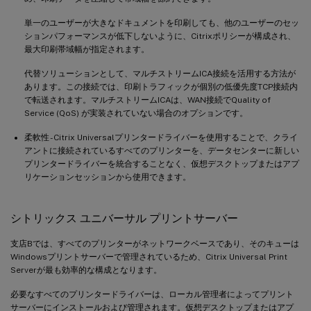
単一のユーザーが大きなドキュメントを印刷しても、他のユーザーのセッ
ションパフォーマンスが低下しないように、Citrixポリシーが構成され、
最大印刷帯域幅が指定されます。
代替ソリューションとして、マルチストリームICA接続を活用する方法が
あります。この接続では、印刷トラフィックが個別の低優先度TCP接続内
で転送されます。マルチストリームICAは、WAN接続でQuality of
Service (QoS) が実装されていない場合のオプションです。
柔軟性 - Citrix Universalプリンタードライバーを使用することで、クライ
アントに接続されているすべてのプリンターを、データセンターに新しい
プリンタードライバーを統合することなく、仮想デスクトップまたはアプ
リケーションセッションから使用できます。
シトリックス ユニバーサル プリントサーバー
支店Bでは、すべてのプリンターがネットワークベースであり、そのキューは
Windowsプリントサーバーで管理されているため、Citrix Universal Print
Serverが最も効率的な構成となります。
必要なすべてのプリンタードライバーは、ローカル管理者によってプリント
サーバーにインストールおよび管理されます。仮想デスクトップまたはアプ