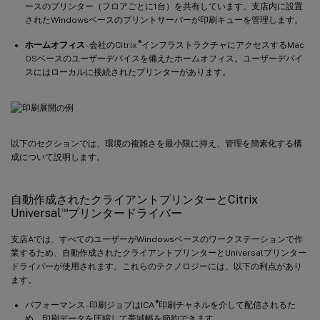
ースのプリンター（フロアごとに1台）を共有しています。支店内に設置
されたWindowsベースのプリントサーバーが印刷キューを管理します。
®
ホームオフィス
- 会社のCitrix
インフラストラクチャにアクセスするMac
OSベースのユーザーデバイスを備えたホームオフィス。ユーザーデバイ
スにはローカルに接続されたプリンターがあります。
以下のセクションでは、環境の複雑さを最小限に抑え、管理を簡素化する構
成について説明します。
自動作成されたクライアントプリンターとCitrix
™
Universal
プリンタードライバー
支店Aでは、すべてのユーザーがWindowsベースのワークステーションで作
業するため、自動作成されたクライアントプリンターとUniversalプリンター
ドライバーが使用されます。これらのテクノロジーには、以下の利点があり
ます。
®
パフォーマンス - 印刷ジョブはICA
印刷チャネルを介して配信されるた
め、印刷データを圧縮して帯域幅を節約できます。