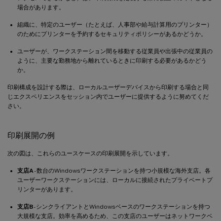
場合があります。
組織に、特定のユーザー（たとえば、人事部や給与計算用のプリンター）
のためにプリンターを予約するセキュリティポリシーがあるかどうか。
ユーザーが、ワークステーション間を移動する従業員や出張中の従業員の
ように、主要な勤務地から離れているときに印刷する必要があるかどう
か。
印刷構成を設計する際は、ローカルユーザーデバイスから印刷する場合と同
じエクスペリエンスをセッション内でユーザーに提供するように努めてくだ
さい。
印刷展開の例
次の図は、これらのユースケースの印刷展開を示しています。
支店A
- 数台のWindowsワークステーションを持つ小規模な海外支店。各
ユーザーワークステーションには、ローカルに接続されたプライベートプ
リンターがあります。
支店B
- シンクライアントとWindowsベースのワークステーションを持つ
大規模な支店。効率を高めるため、この支店のユーザーはネットワークベ