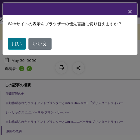
製品ドキュメン
JA
×
ト
XenAppおよびXenDesktop
XenAppおよびXenDesktop 7.15 LTSR
Webサイトの表示をブラウザーの優先言語に切り替えますか ?
印刷構成の例について
このコンテンツは動的に機械
フィードバックを提供する
翻訳されています。
はい
いいえ
May 20, 2026
C
C
寄稿者:
この記事の概要
印刷展開の例
™
自動作成されたクライアントプリンターとCitrix Universal
プリンタードライバー
シトリックス ユニバーサル プリントサーバー
自動作成されたクライアントプリンターとCitrixユニバーサルプリンタードライバー
展開の概要