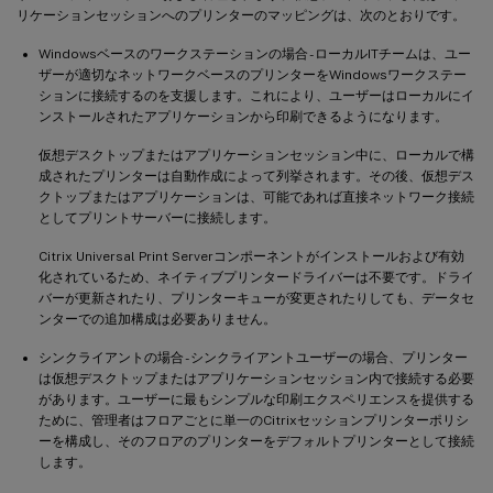
リケーションセッションへのプリンターのマッピングは、次のとおりです。
Windowsベースのワークステーションの場合 - ローカルITチームは、ユー
ザーが適切なネットワークベースのプリンターをWindowsワークステー
ションに接続するのを支援します。これにより、ユーザーはローカルにイ
ンストールされたアプリケーションから印刷できるようになります。
仮想デスクトップまたはアプリケーションセッション中に、ローカルで構
成されたプリンターは自動作成によって列挙されます。その後、仮想デス
クトップまたはアプリケーションは、可能であれば直接ネットワーク接続
としてプリントサーバーに接続します。
Citrix Universal Print Serverコンポーネントがインストールおよび有効
化されているため、ネイティブプリンタードライバーは不要です。ドライ
バーが更新されたり、プリンターキューが変更されたりしても、データセ
ンターでの追加構成は必要ありません。
シンクライアントの場合 - シンクライアントユーザーの場合、プリンター
は仮想デスクトップまたはアプリケーションセッション内で接続する必要
があります。ユーザーに最もシンプルな印刷エクスペリエンスを提供する
ために、管理者はフロアごとに単一のCitrixセッションプリンターポリシ
ーを構成し、そのフロアのプリンターをデフォルトプリンターとして接続
します。