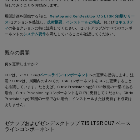
解しておくことをお勧めします。
展開計画を開始する前に、
XenApp and XenDesktop 7.15 LTSR (初期リリー
ス)
セクションを熟読し、
技術概要
、
インストールと構成
、および
セキュリテ
ィ
の各セクションに特に注意してください。セットアップがすべてのコンポ
ーネントの
システム要件
を満たしていることを確認してください。
既存の展開
何を更新しますか？
CU7は、7.15 LTSRの
ベースラインコンポーネント
への更新を提供します。注
意：Citrixは、展開内のすべてのLTSRコンポーネントをCU7に更新すること
を推奨しています。たとえば、Citrix ProvisioningがLTSR展開の一部である
場合、Citrix ProvisioningコンポーネントをCU7に更新してください。Citrix
Provisioningが展開の一部でない場合、インストールまたは更新する必要は
ありません。
ゼナップおよびゼンデスクトップ 7.15 LTSR CU7 ベース
ラインコンポーネント