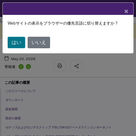
製品ドキュメン
JA
×
ト
XenAppおよびXenDesktop
XenAppおよびXenDesktop 7.15 LTSR
Webサイトの表示をブラウザーの優先言語に切り替えますか ?
累積更新プログラム 7 (CU7)
このコンテンツは動的に機械
フィードバックを提供する
翻訳されています。
はい
いいえ
May 20, 2026
C
C
寄稿者:
この記事の概要
このリリースについて
ダウンロード
新規展開
既存の展開
ゼナップおよびゼンデスクトップ 7.15 LTSR CU7 ベースラインコンポーネント