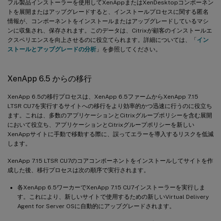
フル製品インストーラーを使用してXenAppまたはXenDesktopコンポーネン
トを展開またはアップグレードすると、インストールプロセスに関する匿名
情報が、コンポーネントをインストールまたはアップグレードしているマシ
ンに収集され、保存されます。このデータは、Citrixが顧客のインストールエ
クスペリエンスを向上させるのに役立てられます。詳細については、「
イン
ストールとアップグレードの分析
」を参照してください。
XenApp 6.5 からの移行
XenApp 6.5の移行プロセスは、XenApp 6.5ファームからXenApp 7.15
LTSR CU7を実行するサイトへの移行をより効率的かつ迅速に行うのに役立ち
ます。これは、多数のアプリケーションとCitrixグループポリシーを含む展開
において役立ち、アプリケーションとCitrixグループポリシーを新しい
XenAppサイトに手動で移動する際に、誤ってエラーを導入するリスクを低減
します。
XenApp 7.15 LTSR CU7のコアコンポーネントをインストールしてサイトを作
成した後、移行プロセスは次の順序で実行されます。
各XenApp 6.5ワーカーでXenApp 7.15 CU7インストーラーを実行しま
す。これにより、新しいサイトで使用するための新しいVirtual Delivery
Agent for Server OSに自動的にアップグレードされます。