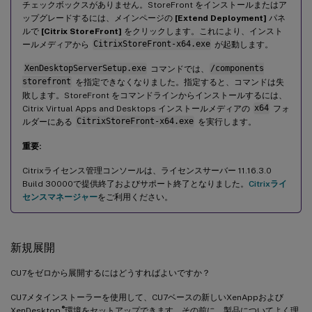
チェックボックスがありません。StoreFront をインストールまたはア
ップグレードするには、メインページの
[Extend Deployment]
パネ
ルで
[Citrix StoreFront]
をクリックします。これにより、インスト
ールメディアから
CitrixStoreFront-x64.exe
が起動します。
XenDesktopServerSetup.exe
コマンドでは、
/components
storefront
を指定できなくなりました。指定すると、コマンドは失
敗します。StoreFront をコマンドラインからインストールするには、
Citrix Virtual Apps and Desktops インストールメディアの
x64
フォ
ルダーにある
CitrixStoreFront-x64.exe
を実行します。
重要:
Citrixライセンス管理コンソールは、ライセンスサーバー 11.16.3.0
Build 30000で提供終了およびサポート終了となりました。
Citrixライ
センスマネージャー
をご利用ください。
新規展開
CU7をゼロから展開するにはどうすればよいですか？
CU7メタインストーラーを使用して、CU7ベースの新しいXenAppおよび
®
XenDesktop
環境をセットアップできます。その前に、製品についてよく理