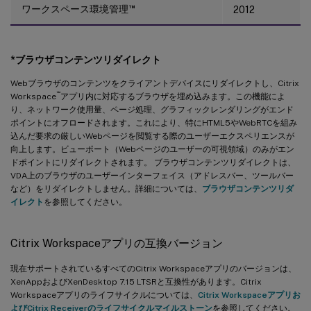
™
ワークスペース環境管理
2012
*ブラウザコンテンツリダイレクト
Webブラウザのコンテンツをクライアントデバイスにリダイレクトし、Citrix
™
Workspace
アプリ内に対応するブラウザを埋め込みます。この機能によ
り、ネットワーク使用量、ページ処理、グラフィックレンダリングがエンド
ポイントにオフロードされます。これにより、特にHTML5やWebRTCを組み
込んだ要求の厳しいWebページを閲覧する際のユーザーエクスペリエンスが
向上します。ビューポート（Webページのユーザーの可視領域）のみがエン
ドポイントにリダイレクトされます。 ブラウザコンテンツリダイレクトは、
VDA上のブラウザのユーザーインターフェイス（アドレスバー、ツールバー
など）をリダイレクトしません。詳細については、
ブラウザコンテンツリダ
イレクト
を参照してください。
Citrix Workspaceアプリの互換バージョン
現在サポートされているすべてのCitrix Workspaceアプリのバージョンは、
XenAppおよびXenDesktop 7.15 LTSRと互換性があります。Citrix
Workspaceアプリのライフサイクルについては、
Citrix Workspaceアプリお
よびCitrix Receiverのライフサイクルマイルストーン
を参照してください。