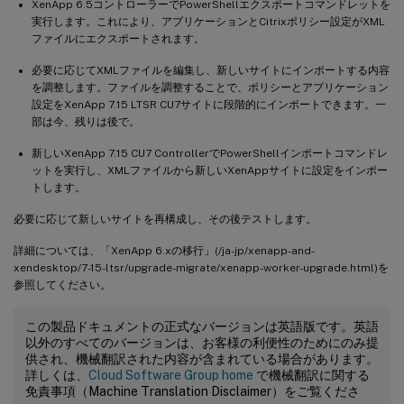
XenApp 6.5コントローラーでPowerShellエクスポートコマンドレットを
実行します。これにより、アプリケーションとCitrixポリシー設定がXML
ファイルにエクスポートされます。
必要に応じてXMLファイルを編集し、新しいサイトにインポートする内容
を調整します。ファイルを調整することで、ポリシーとアプリケーション
設定をXenApp 7.15 LTSR CU7サイトに段階的にインポートできます。一
部は今、残りは後で。
新しいXenApp 7.15 CU7 ControllerでPowerShellインポートコマンドレ
ットを実行し、XMLファイルから新しいXenAppサイトに設定をインポー
トします。
必要に応じて新しいサイトを再構成し、その後テストします。
詳細については、「XenApp 6.xの移行」(/ja-jp/xenapp-and-
xendesktop/7-15-ltsr/upgrade-migrate/xenapp-worker-upgrade.html)を
参照してください。
この製品ドキュメントの正式なバージョンは英語版です。英語
以外のすべてのバージョンは、お客様の利便性のためにのみ提
供され、機械翻訳された内容が含まれている場合があります。
詳しくは、
Cloud Software Group home
で機械翻訳に関する
免責事項（Machine Translation Disclaimer）をご覧くださ