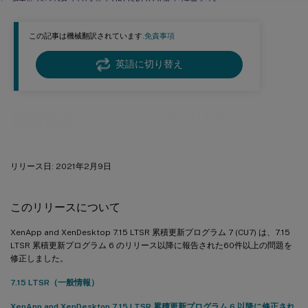
ゼナップおよびゼンスクトップ 7.15 LTSR CU7 互換コンポーネント
Citrix Workspaceアプリの互換バージョン
この記事は機械翻訳されています.
免責事項
ゼナップおよびゼンデスクトップ 7.15 LTSR の主な除外事項
インストールとアップグレードの分析
英語に切り替え
XenApp 6.5 からの移行
累積更新プログラム 7 (CU7)
リリース日: 2021年2月9日
このリリースについて
XenApp and XenDesktop 7.15 LTSR 累積更新プログラム 7 (CU7) は、7.15
LTSR 累積更新プログラム 6 のリリース以降に報告された60件以上の問題を
修正しました。
7.15 LTSR（一般情報）
XenApp and XenDesktop 7.15 LTSR 累積更新プログラム 6 以降に修正され