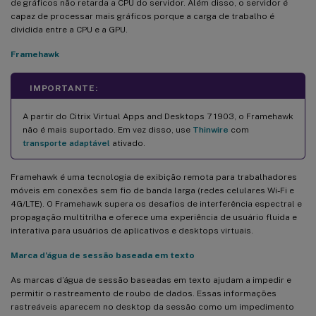
de gráficos não retarda a CPU do servidor. Além disso, o servidor é
capaz de processar mais gráficos porque a carga de trabalho é
dividida entre a CPU e a GPU.
Framehawk
IMPORTANTE:
A partir do Citrix Virtual Apps and Desktops 7 1903, o Framehawk
não é mais suportado. Em vez disso, use
Thinwire
com
transporte adaptável
ativado.
Framehawk é uma tecnologia de exibição remota para trabalhadores
móveis em conexões sem fio de banda larga (redes celulares Wi-Fi e
4G/LTE). O Framehawk supera os desafios de interferência espectral e
propagação multitrilha e oferece uma experiência de usuário fluida e
interativa para usuários de aplicativos e desktops virtuais.
Marca d’água de sessão baseada em texto
As marcas d’água de sessão baseadas em texto ajudam a impedir e
permitir o rastreamento de roubo de dados. Essas informações
rastreáveis aparecem no desktop da sessão como um impedimento