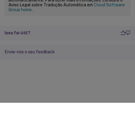
Aviso Legal sobre Tradução Automática em
Cloud Software
Group home
.
Isso foi útil?
Envie-nos o seu feedback