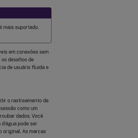
é mais suportado.
veis em conexões sem
 os desafios de
ia de usuário fluida e
tir o rastreamento de
a sessão como um
 roubar dados. Você
 d’água pode ser
 original. As marcas