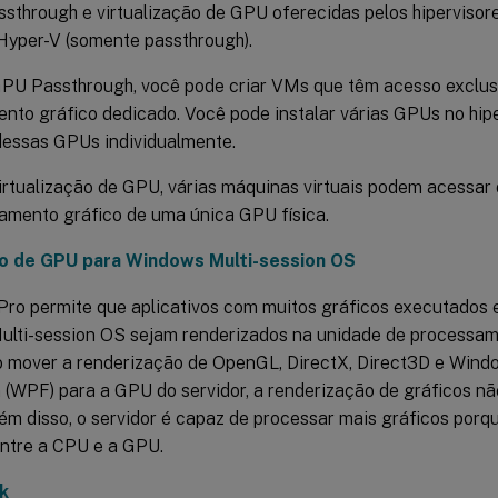
sthrough e virtualização de GPU oferecidas pelos hiperviso
Hyper-V (somente passthrough).
PU Passthrough, você pode criar VMs que têm acesso exclus
nto gráfico dedicado. Você pode instalar várias GPUs no hipe
essas GPUs individualmente.
irtualização de GPU, várias máquinas virtuais podem acessar
amento gráfico de uma única GPU física.
o de GPU para Windows Multi-session OS
ro permite que aplicativos com muitos gráficos executados
lti-session OS sejam renderizados na unidade de processam
Ao mover a renderização de OpenGL, DirectX, Direct3D e Wind
 (WPF) para a GPU do servidor, a renderização de gráficos n
lém disso, o servidor é capaz de processar mais gráficos porq
entre a CPU e a GPU.
k