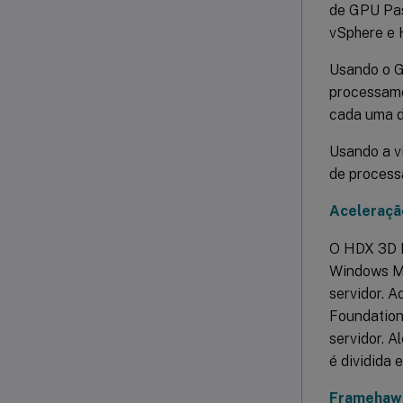
de GPU Pas
vSphere e 
Usando o G
processame
cada uma d
Usando a v
de process
Aceleraçã
O HDX 3D P
Windows Mu
servidor. 
Foundation
servidor. A
é dividida 
Framehaw