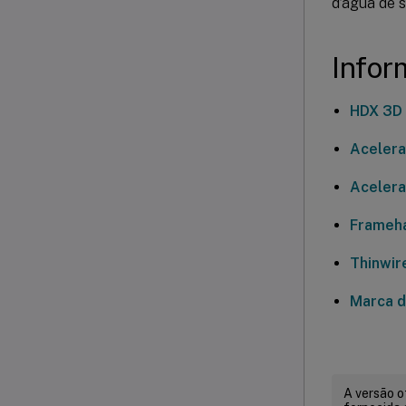
d’água de 
Infor
HDX 3D
Acelera
Acelera
Frameh
Thinwir
Marca d
A versão o