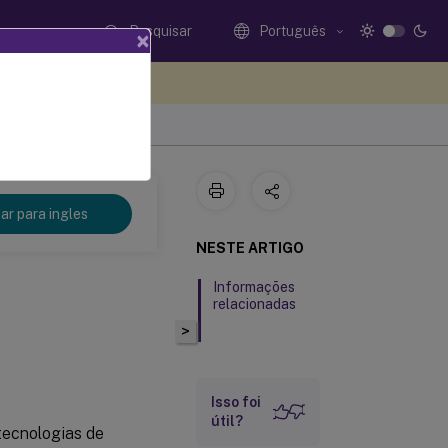
Pesquisar
Português
×
eedback aqui
r para ingles
NESTE ARTIGO
Informações
relacionadas
>
Isso foi
útil?
tecnologias de