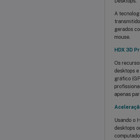
Desktops.
A tecnolog
transmitido
gerados co
mouse.
HDX 3D Pr
Os recurso
desktops e
gráfico (GP
profission
apenas par
Aceleraçã
Usando o H
desktops o
computadore