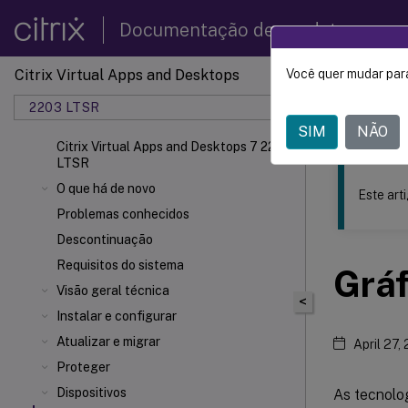
Documentação de produtos
Citrix Virtual Apps and Desktops
Você quer mudar para
Este conteúdo
2203 LTSR
Citrix 
SIM
NÃO
Citrix Virtual Apps and Desktops 7 2203
LTSR
O que há de novo
Este art
Problemas conhecidos
Descontinuação
Requisitos do sistema
Gráf
Visão geral técnica
<
Instalar e configurar
Atualizar e migrar
April 27,
Proteger
Dispositivos
As tecnolo