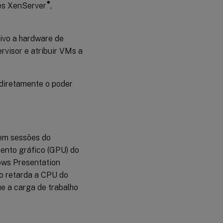
®
res XenServer
,
ivo a hardware de
rvisor e atribuir VMs a
 diretamente o poder
 em sessões do
ento gráfico (GPU) do
ows Presentation
ão retarda a CPU do
ue a carga de trabalho