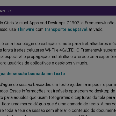
ANTE:
 do Citrix Virtual Apps and Desktops 7 1903, o Framehawk não 
isso, use
Thinwire
com
transporte adaptável
ativado.
é uma tecnologia de exibição remota para trabalhadores mó
a larga (redes celulares Wi-Fi e 4G/LTE). O Framehawk supera
ia espectral e propagação multitrilha e oferece uma experiênc
para usuários de aplicativos e desktops virtuais.
gua de sessão baseada em texto
d’água de sessão baseadas em texto ajudam a impedir e permi
ados. Essas informações rastreáveis aparecem no desktop d
o para aqueles que usam fotografias e capturas de tela para
ificar uma marca d’água que é uma camada de texto. A marca
bre toda a tela da sessão sem alterar o conteúdo do documento