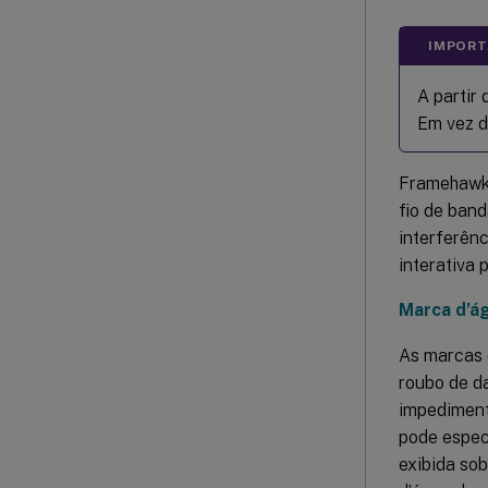
IMPORT
A partir
Em vez d
Framehawk 
fio de band
interferênc
interativa 
Marca d’á
As marcas 
roubo de d
impediment
pode espec
exibida so