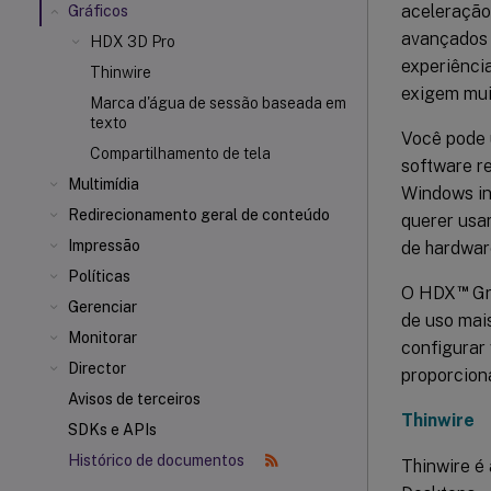
aceleração 
Gráficos
avançados 
HDX 3D Pro
experiência
Thinwire
exigem mui
Marca d'água de sessão baseada em
texto
Você pode 
Compartilhamento de tela
software r
Multimídia
Windows in
Redirecionamento geral de conteúdo
querer usa
Impressão
de hardwar
Políticas
™
O HDX
Gr
Gerenciar
de uso mai
Monitorar
configurar 
Director
proporciona
Avisos de terceiros
Thinwire
SDKs e APIs
Histórico de documentos
Thinwire é 