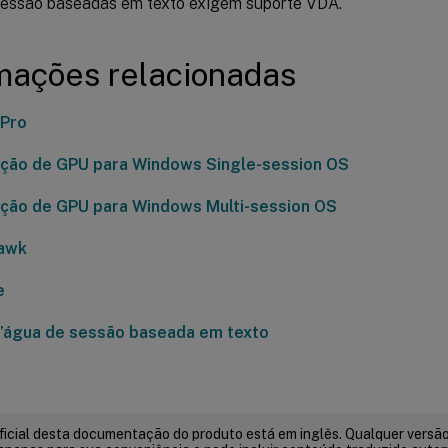
sessão baseadas em texto exigem suporte VDA.
mações relacionadas
 Pro
ção de GPU para Windows Single-session OS
ção de GPU para Windows Multi-session OS
awk
e
’água de sessão baseada em texto
ficial desta documentação do produto está em inglês. Qualquer versão