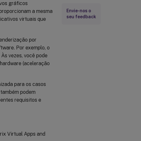
vos gráficos
s proporcionam a mesma
Envie-nos o
seu feedback
cativos virtuais que
renderização por
ftware. Por exemplo, o
 Às vezes, você pode
r hardware (aceleração
izada para os casos
TI também podem
rentes requisitos e
rix Virtual Apps and