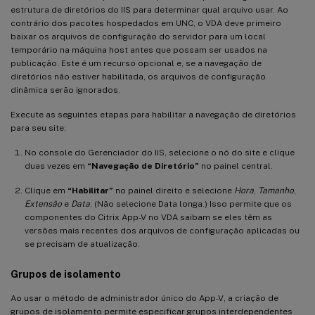
estrutura de diretórios do IIS para determinar qual arquivo usar. Ao
contrário dos pacotes hospedados em UNC, o VDA deve primeiro
baixar os arquivos de configuração do servidor para um local
temporário na máquina host antes que possam ser usados na
publicação. Este é um recurso opcional e, se a navegação de
diretórios não estiver habilitada, os arquivos de configuração
dinâmica serão ignorados.
Execute as seguintes etapas para habilitar a navegação de diretórios
para seu site:
No console do Gerenciador do IIS, selecione o nó do site e clique
duas vezes em
“Navegação de Diretório”
no painel central.
Clique em
“Habilitar”
no painel direito e selecione
Hora
,
Tamanho
,
Extensão
e
Data
. (Não selecione Data longa.) Isso permite que os
componentes do Citrix App-V no VDA saibam se eles têm as
versões mais recentes dos arquivos de configuração aplicadas ou
se precisam de atualização.
Grupos de isolamento
Ao usar o método de administrador único do App-V, a criação de
grupos de isolamento permite especificar grupos interdependentes