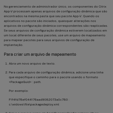
No gerenciamento de administrador único, os componentes do Citrix
App-V processam apenas arquivos de configuração dinâmica que são
encontrados na mesma pasta que seu pacote App-V. Quando os
aplicativos no pacote são iniciados, quaisquer alterações nos
arquivos de configuração dinâmica correspondentes são reaplicadas.
Se seus arquivos de configuração dinâmica estiverem localizados em
um local diferente de seus pacotes, use um arquivo de mapeamento
para mapear pacotes para seus arquivos de configuração de
implantação.
Para criar um arquivo de mapeamento
Abra um novo arquivo de texto.
Para cada arquivo de configuração dinâmica, adicione uma linha
que especifique o caminho para o pacote usando o formato
<PackageGuid> : path.
Por exemplo:
F1f4fd78ef044176aad9082073a0c780 :
c:\widows\file\packagedeploy.xml