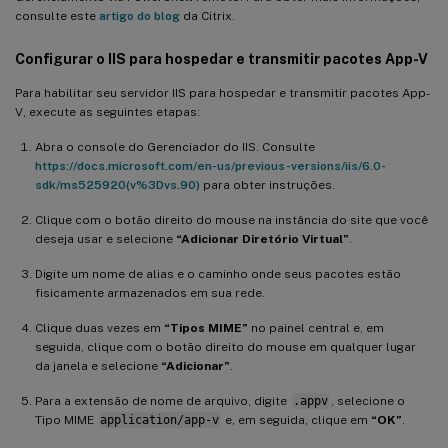
consulte este
artigo do blog
da Citrix.
Configurar o IIS para hospedar e transmitir pacotes App-V
Para habilitar seu servidor IIS para hospedar e transmitir pacotes App-
V, execute as seguintes etapas:
Abra o console do Gerenciador do IIS. Consulte
https://docs.microsoft.com/en-us/previous-versions/iis/6.0-
sdk/ms525920(v%3Dvs.90)
para obter instruções.
Clique com o botão direito do mouse na instância do site que você
deseja usar e selecione
“Adicionar Diretório Virtual”
.
Digite um nome de alias e o caminho onde seus pacotes estão
fisicamente armazenados em sua rede.
Clique duas vezes em
“Tipos MIME”
no painel central e, em
seguida, clique com o botão direito do mouse em qualquer lugar
da janela e selecione
“Adicionar”
.
Para a extensão de nome de arquivo, digite
.appv
, selecione o
Tipo MIME
application/app-v
e, em seguida, clique em
“OK”
.