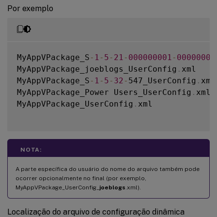
Por exemplo
MyAppVPackage_S
-
1
-
5
-
21
-
000000001
-
00000000
MyAppVPackage_joeblogs_UserConfig
.
xml

MyAppVPackage_S
-
1
-
5
-
32
-
547_UserConfig
.
xml

MyAppVPackage_Power Users_UserConfig
.
xml

MyAppVPackage_UserConfig
.
xml

NOTA:
A parte específica do usuário do nome do arquivo também pode
ocorrer opcionalmente no final (por exemplo,
MyAppVPackage_UserConfig_
joeblogs
.xml).
Localização do arquivo de configuração dinâmica