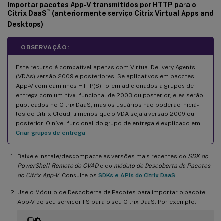
Importar pacotes App-V transmitidos por HTTP para o
™
Citrix DaaS
(anteriormente serviço Citrix Virtual Apps and
Desktops)
OBSERVAÇÃO:
Este recurso é compatível apenas com Virtual Delivery Agents
(VDAs) versão 2009 e posteriores. Se aplicativos em pacotes
App-V com caminhos HTTP(S) forem adicionados a grupos de
entrega com um nível funcional de 2003 ou posterior, eles serão
publicados no Citrix DaaS, mas os usuários não poderão iniciá-
los do Citrix Cloud, a menos que o VDA seja a versão 2009 ou
posterior. O nível funcional do grupo de entrega é explicado em
Criar grupos de entrega
.
Baixe e instale/descompacte as versões mais recentes do
SDK do
PowerShell Remoto do CVAD
e do
módulo de Descoberta de Pacotes
do Citrix App-V
. Consulte os
SDKs e APIs do Citrix DaaS
.
Use o Módulo de Descoberta de Pacotes para importar o pacote
App-V do seu servidor IIS para o seu Citrix DaaS. Por exemplo: