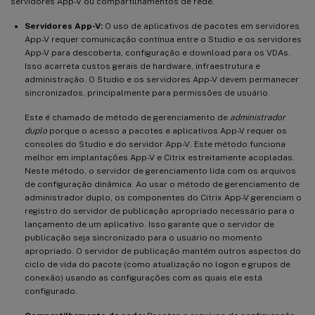
servidores App-V ou compartilhamentos de rede.
Servidores App-V:
O uso de aplicativos de pacotes em servidores
App-V requer comunicação contínua entre o Studio e os servidores
App-V para descoberta, configuração e download para os VDAs.
Isso acarreta custos gerais de hardware, infraestrutura e
administração. O Studio e os servidores App-V devem permanecer
sincronizados, principalmente para permissões de usuário.
Este é chamado de método de gerenciamento de
administrador
duplo
porque o acesso a pacotes e aplicativos App-V requer os
consoles do Studio e do servidor App-V. Este método funciona
melhor em implantações App-V e Citrix estreitamente acopladas.
Neste método, o servidor de gerenciamento lida com os arquivos
de configuração dinâmica. Ao usar o método de gerenciamento de
administrador duplo, os componentes do Citrix App-V gerenciam o
registro do servidor de publicação apropriado necessário para o
lançamento de um aplicativo. Isso garante que o servidor de
publicação seja sincronizado para o usuário no momento
apropriado. O servidor de publicação mantém outros aspectos do
ciclo de vida do pacote (como atualização no logon e grupos de
conexão) usando as configurações com as quais ele está
configurado.