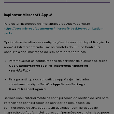
Implantar Microsoft App-V
Para obter instruções de implantação do App-V, consulte
https://docs.microsoft.com/en-us/microsoft-desktop-optimization-
pack/
.
Opcionalmente, altere as configurações do servidor de publicação do
App-V. A Citrix recomenda usar os cmdlets do SDK no Controller.
Consulte a documentação do SDK para obter detalhes.
Para visualizar as configurações do servidor de publicação, digite
Get-CtxAppvServerSetting -AppVPublishingServer
<
servidorPub
>
.
Para garantir que os aplicativos App-V sejam iniciados
corretamente, digite
Set-CtxAppvServerSetting –
UserRefreshonLogon 0
.
Se você usou anteriormente as configurações de política de GPO para
gerenciar as configurações do servidor de publicação, as
configurações de GPO substituem quaisquer configurações de
integração do App-V, incluindo as configurações de cmdlet. Isso pode