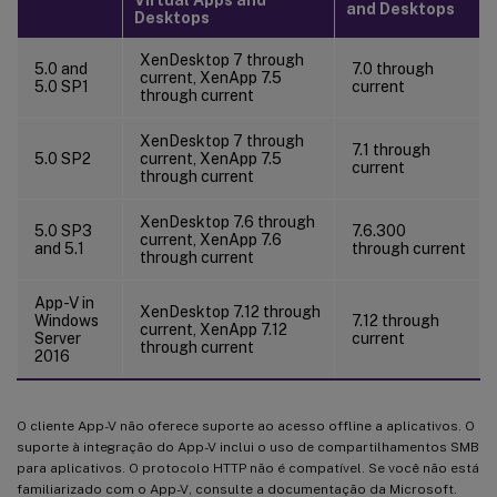
and Desktops
Desktops
XenDesktop 7 through
5.0 and
7.0 through
current, XenApp 7.5
5.0 SP1
current
through current
XenDesktop 7 through
7.1 through
5.0 SP2
current, XenApp 7.5
current
through current
XenDesktop 7.6 through
5.0 SP3
7.6.300
current, XenApp 7.6
and 5.1
through current
through current
App-V in
XenDesktop 7.12 through
Windows
7.12 through
current, XenApp 7.12
Server
current
through current
2016
O cliente App-V não oferece suporte ao acesso offline a aplicativos. O
suporte à integração do App-V inclui o uso de compartilhamentos SMB
para aplicativos. O protocolo HTTP não é compatível. Se você não está
familiarizado com o App-V, consulte a documentação da Microsoft.