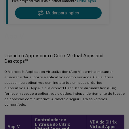
Este artigo foi traduzido automaticamente.
(Aviso legal)
Mudar para ingles
App-V
Usando o App-V com o Citrix Virtual Apps and
™
Desktops
O Microsoft Application Virtualization (App-V) permite implantar,
atualizar e dar suporte a aplicativos como serviços. Os usuários
acessam os aplicativos sem instalá-los em seus próprios
dispositivos. O App-V e o Microsoft User State Virtualization (USV)
fornecem acesso a aplicativos e dados, independentemente do local e
da conexão com a internet. A tabela a seguir lista as versões
compatíveis.
Controlador de
VDA do Citrix
Entrega do Citrix
App-V
Virtual Apps
Virtual Apps and