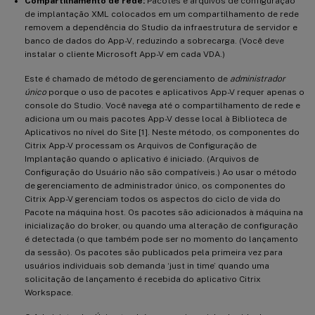
Compartilhamento de rede:
Pacotes e arquivos de configuração
de implantação XML colocados em um compartilhamento de rede
removem a dependência do Studio da infraestrutura de servidor e
banco de dados do App-V, reduzindo a sobrecarga. (Você deve
instalar o cliente Microsoft App-V em cada VDA.)
Este é chamado de método de gerenciamento de
administrador
único
porque o uso de pacotes e aplicativos App-V requer apenas o
console do Studio. Você navega até o compartilhamento de rede e
adiciona um ou mais pacotes App-V desse local à Biblioteca de
Aplicativos no nível do Site [1]. Neste método, os componentes do
Citrix App-V processam os Arquivos de Configuração de
Implantação quando o aplicativo é iniciado. (Arquivos de
Configuração do Usuário não são compatíveis.) Ao usar o método
de gerenciamento de administrador único, os componentes do
Citrix App-V gerenciam todos os aspectos do ciclo de vida do
Pacote na máquina host. Os pacotes são adicionados à máquina na
inicialização do broker, ou quando uma alteração de configuração
é detectada (o que também pode ser no momento do lançamento
da sessão). Os pacotes são publicados pela primeira vez para
usuários individuais sob demanda ‘just in time’ quando uma
solicitação de lançamento é recebida do aplicativo Citrix
Workspace.