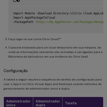
Import
-
Module 
<
Download Directory
>
\Citrix
.
Cloud
.
AppLibra
Import
-
AppVPackageToCloud

–PackagePath 
"https://My.AppVServer.net/Packages/Notepad
™
Faça login na sua conta Citrix Cloud
.
O pacote é baixado para um local temporário em sua máquina, de
onde as informações relevantes são extraídas e carregadas para a
Biblioteca de Aplicativos em sua instância do Citrix DaaS.
Configuração
A tabela a seguir resume a sequência de tarefas de configuração para
usar o App-V no Citrix Virtual Apps and Desktops usando métodos de
gerenciamento de administrador único e duplo.
Administrador
Administrador
Tarefa
único
duplo