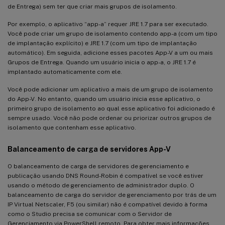
de Entrega) sem ter que criar mais grupos de isolamento.
Por exemplo, o aplicativo “app-a” requer JRE 1.7 para ser executado.
Você pode criar um grupo de isolamento contendo app-a (com um tipo
de implantação explícito) e JRE 1.7 (com um tipo de implantação
automático). Em seguida, adicione esses pacotes App-V a um ou mais
Grupos de Entrega. Quando um usuário inicia o app-a, o JRE 1.7 é
implantado automaticamente com ele.
Você pode adicionar um aplicativo a mais de um grupo de isolamento
do App-V. No entanto, quando um usuário inicia esse aplicativo, o
primeiro grupo de isolamento ao qual esse aplicativo foi adicionado é
sempre usado. Você não pode ordenar ou priorizar outros grupos de
isolamento que contenham esse aplicativo.
Balanceamento de carga de servidores App-V
O balanceamento de carga de servidores de gerenciamento e
publicação usando DNS Round-Robin é compatível se você estiver
usando o método de gerenciamento de administrador duplo. O
balanceamento de carga do servidor de gerenciamento por trás de um
IP Virtual Netscaler, F5 (ou similar) não é compatível devido à forma
como o Studio precisa se comunicar com o Servidor de
Gerenciamento via PowerShell remoto. Para obter mais informações,