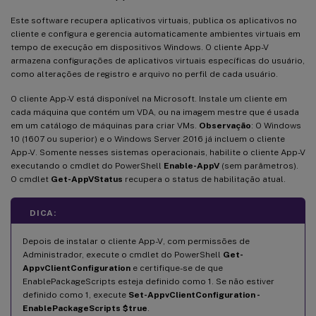
Este software recupera aplicativos virtuais, publica os aplicativos no
cliente e configura e gerencia automaticamente ambientes virtuais em
tempo de execução em dispositivos Windows. O cliente App-V
armazena configurações de aplicativos virtuais específicas do usuário,
como alterações de registro e arquivo no perfil de cada usuário.
O cliente App-V está disponível na Microsoft. Instale um cliente em
cada máquina que contém um VDA, ou na imagem mestre que é usada
em um catálogo de máquinas para criar VMs.
Observação
: O Windows
10 (1607 ou superior) e o Windows Server 2016 já incluem o cliente
App-V. Somente nesses sistemas operacionais, habilite o cliente App-V
executando o cmdlet do PowerShell
Enable-AppV
(sem parâmetros).
O cmdlet
Get-AppVStatus
recupera o status de habilitação atual.
DICA:
Depois de instalar o cliente App-V, com permissões de
Administrador, execute o cmdlet do PowerShell
Get-
AppvClientConfiguration
e certifique-se de que
EnablePackageScripts esteja definido como 1. Se não estiver
definido como 1, execute
Set-AppvClientConfiguration -
EnablePackageScripts $true
.