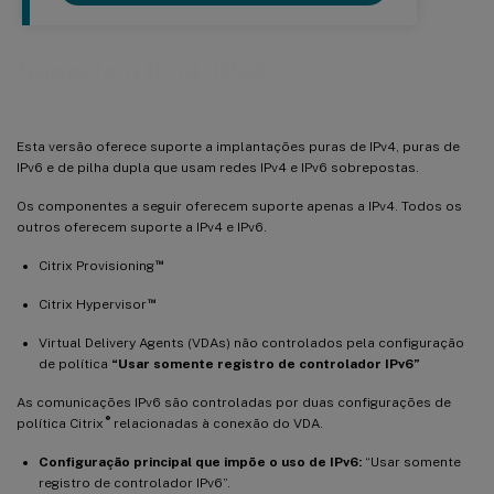
Suporte a IPv4/IPv6
Esta versão oferece suporte a implantações puras de IPv4, puras de
IPv6 e de pilha dupla que usam redes IPv4 e IPv6 sobrepostas.
Os componentes a seguir oferecem suporte apenas a IPv4. Todos os
outros oferecem suporte a IPv4 e IPv6.
™
Citrix Provisioning
™
Citrix Hypervisor
Virtual Delivery Agents (VDAs) não controlados pela configuração
de política
“Usar somente registro de controlador IPv6”
As comunicações IPv6 são controladas por duas configurações de
®
política Citrix
relacionadas à conexão do VDA.
Configuração principal que impõe o uso de IPv6:
“Usar somente
registro de controlador IPv6”.