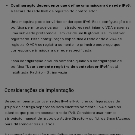
Configuração dependente que define uma máscara de rede IPv6:
Máscara de rede IPv6 de registro do controlador.
Uma máquina pode ter vários endereços IPv6. Essa configuração de
política permite que os administradores restrinjam o VDA a apenas
uma sub-rede preferencial, em vez de um IP global, se um estiver
registrado. Essa configuração especifica a rede onde o VDA se
registra. O VDA se registra somente no primeiro endereço que
corresponde à máscara de rede especificada.
Essa configuração é válida somente quando a configuração de
política
“Usar somente registro de controlador IPv6”
está
habilitada. Padrão = String vazia
Considerações de implantação
Se seu ambiente contiver redes IPv4 e IPv6, crie configurações de
grupo de entrega separadas para clientes somente IPv4 e para os
clientes que podem acessar a rede IPv6. Considere usar nomes,
atribuição manual de grupo do Active Directory ou filtros SmartAccess
para diferenciar os usuários.
A reconexão da sessão pode falhar se a conexão começar em uma