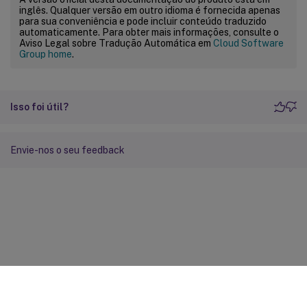
inglês. Qualquer versão em outro idioma é fornecida apenas
para sua conveniência e pode incluir conteúdo traduzido
automaticamente. Para obter mais informações, consulte o
Aviso Legal sobre Tradução Automática em
Cloud Software
Group home
.
Isso foi útil?
Envie-nos o seu feedback