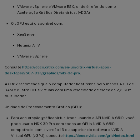
VMware vSphere e VMware ESX, onde é referido como
Aceleração Gráfica Direta virtual (vDGA)
O vGPU está disponível com:
XenServer
Nutanix AHV
VMware vSphere
Consulte
https://docs.citrix.com/en-us/citrix-virtual-apps-
desktops/2507-ltsr/graphics/hdx-3d-pro
.
A Citrix recomenda que o computador host tenha pelo menos 4 GB de
RAM e quatro CPUs virtuais com uma velocidade de clock de 2,3 GHz
ou superior.
Unidade de Processamento Gráfico (GPU):
Para aceleração gráfica virtualizada usando a API NVIDIA GRID, você
pode usar o HDX 3D Pro com todas as GPUs NVIDIA GRID
compatíveis com a versão 13 ou superior do software NVIDIA
Virtual GPU (vGPU); consulte
https://docs.nvidia.com/grid/index.html
.