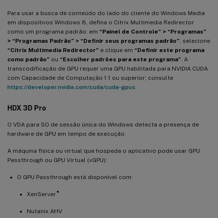
Para usar a busca de conteúdo do lado do cliente do Windows Media
em dispositivos Windows 8, defina o Citrix Multimedia Redirector
como um programa padrão: em
“Painel de Controle” > “Programas”
> “Programas Padrão” > “Definir seus programas padrão”
, selecione
“Citrix Multimedia Redirector”
e clique em
“Definir este programa
como padrão”
ou
“Escolher padrões para este programa”
. A
transcodificação de GPU requer uma GPU habilitada para NVIDIA CUDA
com Capacidade de Computação 1.1 ou superior; consulte
https://developer.nvidia.com/cuda/cuda-gpus
.
HDX 3D Pro
O VDA para SO de sessão única do Windows detecta a presença de
hardware de GPU em tempo de execução.
A máquina física ou virtual que hospeda o aplicativo pode usar GPU
Passthrough ou GPU Virtual (vGPU):
O GPU Passthrough está disponível com:
®
XenServer
Nutanix AHV