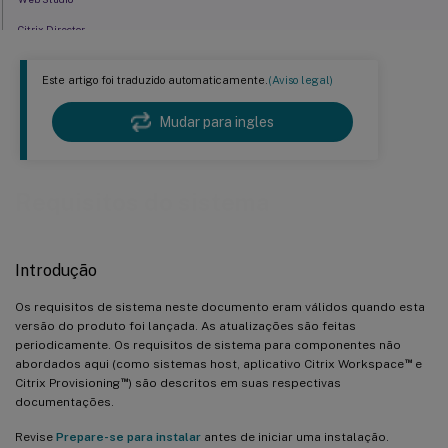
Citrix Director
Virtual Delivery Agent (VDA) para SO de sessão única
Este artigo foi traduzido automaticamente.
(Aviso legal)
Virtual Delivery Agent (VDA) para SO de múltiplas sessões
Hosts / recursos de virtualização
Mudar para ingles
Níveis funcionais do Active Directory
HDX
Requisitos do sistema
Universal Print Server
Outros
Introdução
Os requisitos de sistema neste documento eram válidos quando esta
versão do produto foi lançada. As atualizações são feitas
periodicamente. Os requisitos de sistema para componentes não
™
abordados aqui (como sistemas host, aplicativo Citrix Workspace
e
™
Citrix Provisioning
) são descritos em suas respectivas
documentações.
Revise
Prepare-se para instalar
antes de iniciar uma instalação.