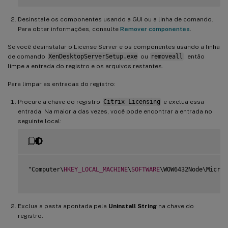
Desinstale os componentes usando a GUI ou a linha de comando.
Para obter informações, consulte
Remover componentes
.
Se você desinstalar o License Server e os componentes usando a linha
de comando
XenDesktopServerSetup.exe
ou
removeall
, então
limpe a entrada do registro e os arquivos restantes.
Para limpar as entradas do registro:
Procure a chave do registro
Citrix Licensing
e exclua essa
entrada. Na maioria das vezes, você pode encontrar a entrada no
seguinte local:
"Computer\
HKEY_LOCAL_MACHINE
\
SOFTWARE
\WOW6432Node\Micros
Exclua a pasta apontada pela
Uninstall String
na chave do
registro.