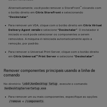
™
Alternativamente, você pode remover o StoreFront
clicando com
o botão direito em
Citrix StoreFront
e selecionando
“Desinstalar”
.
Para remover um VDA, clique com o botão direito em
Citrix Virtual
Delivery Agent
versão
e selecione
“Desinstalar”
. O instalador é
iniciado e você pode selecionar os componentes a serem
removidos. A máquina é reiniciada automaticamente após a
remoção, por padrão.
Para remover o Universal Print Server, clique com o botão direito
™
em
Citrix Universal
Print Server
e selecione
“Desinstalar”
.
Remover componentes principais usando a linha de
comando
No diretório
\x64\XenDesktop Setup
, execute o comando
XenDesktopServerSetup.exe
.
Para remover um ou mais componentes, especifique as opções
/remove
e
/components
.