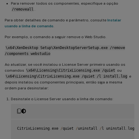
Para remover todos os componentes, especifique a opção
/removeall
.
Para obter detalhes de comando e parâmetro, consulte
Instalar
usando a linha de comando
.
Por exemplo, o comando a seguir remove o Web Studio.
\x64\XenDesktop Setup\XenDesktopServerSetup.exe /remove
/components webstudio
Ao atualizar, se você instalou o License Server primeiro usando os
comandos
\x64\Licensing\CitrixLicensing.exe /quiet
ou
\x64\Licensing\CitrixLicensing.exe /quiet /l install.log
e
depois instalou os componentes principais, então siga a mesma
ordem para desinstalar:
Desinstale o License Server usando a linha de comando:
CitrixLicensing
.
exe 
/
quiet 
/
uninstall 
/
l uninstall
.
log
