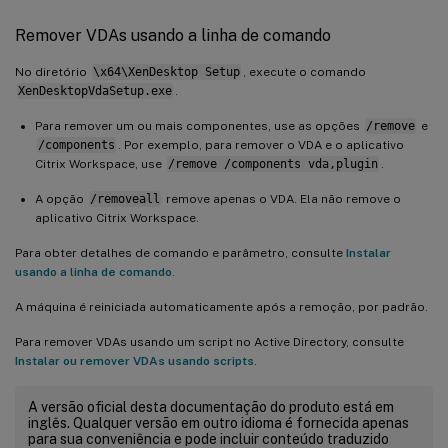
Remover VDAs usando a linha de comando
No diretório
\x64\XenDesktop Setup
, execute o comando
XenDesktopVdaSetup.exe
.
Para remover um ou mais componentes, use as opções
/remove
e
/components
. Por exemplo, para remover o VDA e o aplicativo
Citrix Workspace, use
/remove /components vda,plugin
.
A opção
/removeall
remove apenas o VDA. Ela não remove o
aplicativo Citrix Workspace.
Para obter detalhes de comando e parâmetro, consulte
Instalar
usando a linha de comando
.
A máquina é reiniciada automaticamente após a remoção, por padrão.
Para remover VDAs usando um script no Active Directory, consulte
Instalar ou remover VDAs usando scripts
.
A versão oficial desta documentação do produto está em
inglês. Qualquer versão em outro idioma é fornecida apenas
para sua conveniência e pode incluir conteúdo traduzido