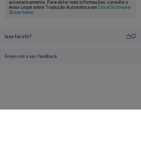
automaticamente. Para obter mais informações, consulte o
Aviso Legal sobre Tradução Automática em
Cloud Software
Group home
.
Isso foi útil?
Envie-nos o seu feedback