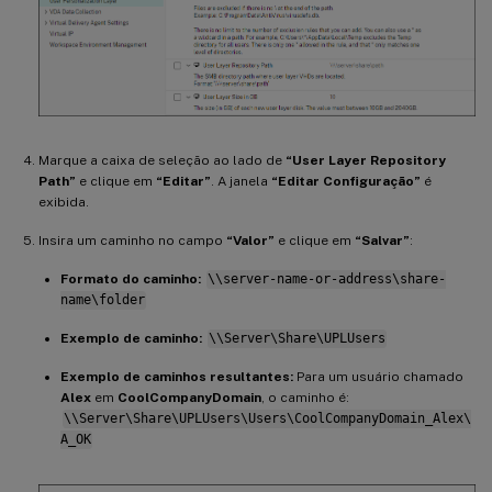
Marque a caixa de seleção ao lado de
“User Layer Repository
Path”
e clique em
“Editar”
. A janela
“Editar Configuração”
é
exibida.
Insira um caminho no campo
“Valor”
e clique em
“Salvar”
:
Formato do caminho:
\\server-name-or-address\share-
name\folder
Exemplo de caminho:
\\Server\Share\UPLUsers
Exemplo de caminhos resultantes:
Para um usuário chamado
Alex
em
CoolCompanyDomain
, o caminho é:
\\Server\Share\UPLUsers\Users\CoolCompanyDomain_Alex\
A_OK