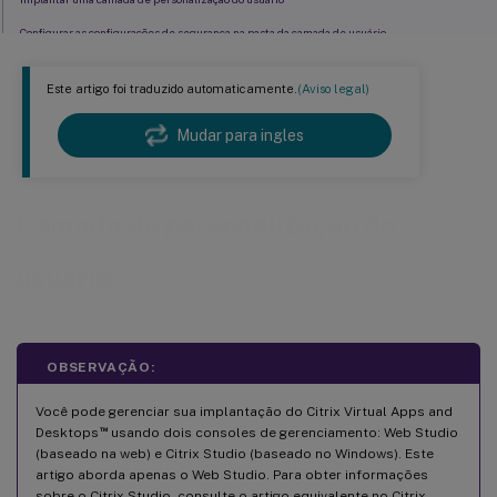
Configurar as configurações de segurança na pasta da camada de usuário
Mensagens da camada de usuário
Este artigo foi traduzido automaticamente.
(Aviso legal)
Arquivos de log para usar na solução de problemas
Recuperação de espaço da Camada de Usuário/UPL
Mudar para ingles
Limitações
Camada de personalização do
usuário
OBSERVAÇÃO:
Você pode gerenciar sua implantação do Citrix Virtual Apps and
™
Desktops
usando dois consoles de gerenciamento: Web Studio
(baseado na web) e Citrix Studio (baseado no Windows). Este
artigo aborda apenas o Web Studio. Para obter informações
sobre o Citrix Studio, consulte o artigo equivalente no Citrix