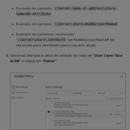
Formato do caminho:
\\Server-name-or-address\share-
name\AD-attribute
Exemplo de caminho:
\\Server\share\#sAMAccountName#
Exemplo de caminhos resultantes:
\\Server\share\JohnSmith
(se #sAMAccountName# for
resolvido para JohnSmith para o usuário atual)
Opcional: Marque a caixa de seleção ao lado de
“User Layer Size
in GB”
e clique em
“Editar”
: