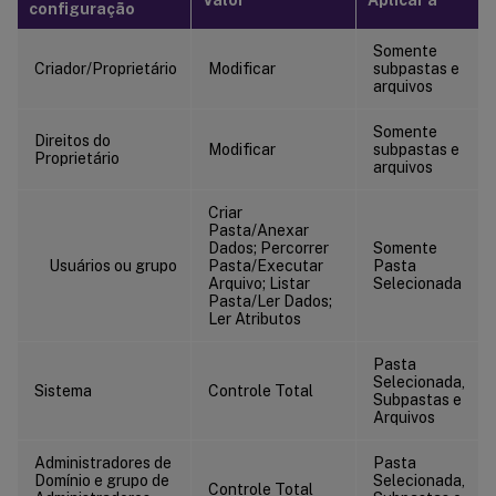
Valor
Aplicar a
configuração
Somente
Criador/Proprietário
Modificar
subpastas e
arquivos
Somente
Direitos do
Modificar
subpastas e
Proprietário
arquivos
Criar
Pasta/Anexar
Dados; Percorrer
Somente
Usuários ou grupo
Pasta/Executar
Pasta
Arquivo; Listar
Selecionada
Pasta/Ler Dados;
Ler Atributos
Pasta
Selecionada,
Sistema
Controle Total
Subpastas e
Arquivos
Administradores de
Pasta
Domínio e grupo de
Selecionada,
Controle Total