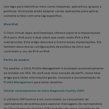
Use tags para identificar itens como máquinas, aplicativos, grupos e
políticas. Você pode então adaptar certas operações para aplicar
somente a itens com uma tag específica.
IPv4/IPv6
O Citrix Virtual Apps and Desktops oferece suporte a implantações
IPv4 puro, IPv6 puro e dual-stack que usam redes IPv4 e IPv6
sobrepostas. Este artigo descreve e ilustra essas implantações. Ele
também descreve as configurações de política da Citrix que
controlam o uso de IPv4 ou IPv6.
Perfis de usuário
Por padrão, o Citrix Profile Management é instalado automaticamente
ao instalar um VDA. Se você usar essa solução de perfil, revise este
artigo para obter informações gerais. Consulte a documentação do
Profile Management
para obter detalhes.
Coletar rastreamentos do Citrix Diagnostic Facility (CDF)
O utilitário CDFControl é um controlador ou consumidor de
rastreamento de eventos para capturar mensagens de rastreamento
do Citrix Diagnostic Facility (CDF) exibidas de vários provedores de