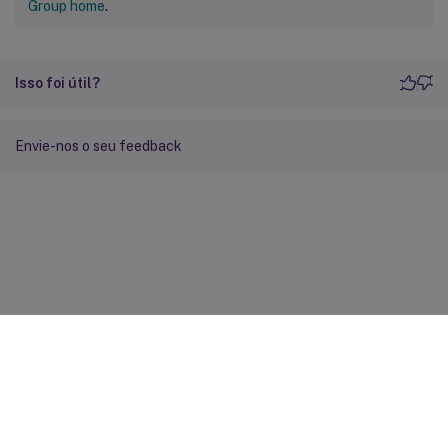
Group home
.
Isso foi útil?
Envie-nos o seu feedback
Feedback do site
Suas escolhas de privacidade
Privacidade e termos legais