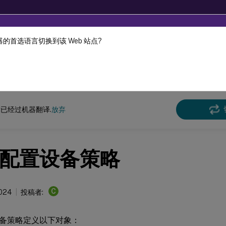
的首选语言切换到该 Web 站点?
机器动态翻译。
在此
 Endpoint Management
已经过机器翻译.
放弃
配置设备策略
C
2024
投稿者:
备策略定义以下对象：