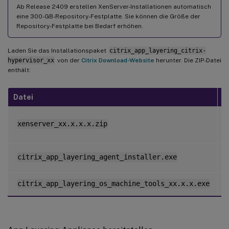
Ab Release 2409 erstellen XenServer-Installationen automatisch
eine 300-GB-Repository-Festplatte. Sie können die Größe der
Repository-Festplatte bei Bedarf erhöhen.
Laden Sie das Installationspaket
citrix_app_layering_citrix-
hypervisor_xx
von der
Citrix Download-Website
herunter. Die ZIP-Datei
enthält:
Datei
B
E
xenserver_xx.x.x.x.zip
f
citrix_app_layering_agent_installer.exe
I
citrix_app_layering_os_machine_tools_xx.x.x.exe