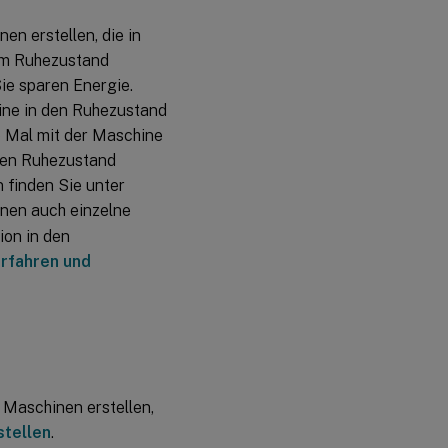
2021
en erstellen, die in
im Ruhezustand
Juni
ie sparen Energie.
2021
ne in den Ruhezustand
e Mal mit der Maschine
Mai
2021
 den Ruhezustand
 finden Sie unter
nnen auch einzelne
April
2021
ion in den
rfahren und
Januar
2021
Oktober
2020
 Maschinen erstellen,
September
stellen
.
2020