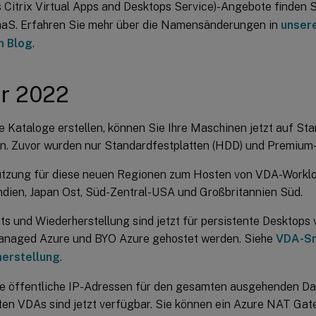
 Citrix Virtual Apps and Desktops Service)-Angebote finden 
DaaS. Erfahren Sie mehr über die Namensänderungen in
unser
m Blog
.
r 2022
 Kataloge erstellen, können Sie Ihre Maschinen jetzt auf S
n. Zuvor wurden nur Standardfestplatten (HDD) und Premium
ützung für diese neuen Regionen zum Hosten von VDA-Workloa
ndien, Japan Ost, Süd-Zentral-USA und Großbritannien Süd.
s und Wiederherstellung sind jetzt für persistente Desktops 
Managed Azure und BYO Azure gehostet werden. Siehe
VDA-Sn
erstellung
.
he öffentliche IP-Adressen für den gesamten ausgehenden Da
en VDAs sind jetzt verfügbar. Sie können ein Azure NAT Gat