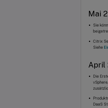
Mai 
Sie könn
beigetre
Citrix S
Siehe
Ei
April
Die Erst
vSphere,
zusätzli
Produktn
DaaS Sta