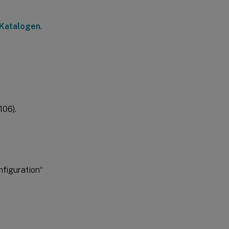
 Katalogen
.
106).
nfiguration“