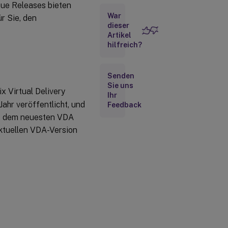
eue Releases bieten
2022
War
r Sie, den
dieser
Artikel
Mai
2022
hilfreich?
April
Senden
2022
Sie uns
x Virtual Delivery
Ihr
hr veröffentlicht, und
Feedback
Januar
2022
it dem neuesten VDA
aktuellen VDA-Version
November
2021
Oktober
2021
September
2021
Juli