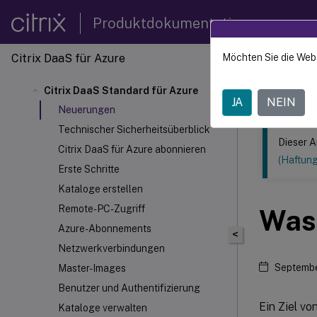
Produktdokumentation
Citrix DaaS
für Azure
Möchten Sie die Web
Dieser Inhalt
Citrix DaaS Standard für Azure
Citrix 
JA
NEIN
Neuerungen
Technischer Sicherheitsüberblick
Dieser A
Citrix DaaS für Azure abonnieren
(Haftun
Erste Schritte
Kataloge erstellen
Remote-PC-Zugriff
Was 
Azure-Abonnements
<
Netzwerkverbindungen
Septembe
Master-Images
Benutzer und Authentifizierung
Ein Ziel von
Kataloge verwalten