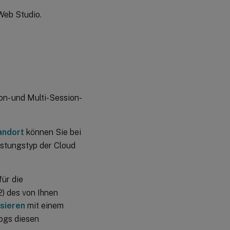
Web Studio.
n- und Multi-Session-
andort
können Sie bei
stungstyp der Cloud
ür die
) des von Ihnen
isieren
mit einem
ogs diesen