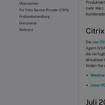
Produktaktu
Überwachen
mehr Wert, 
Für Citrix Service Provider (CSPs)
Kundenadmin
Problembehandlung
Grenzwerte
Citrix
Referenz
Die
von Ci
Agent (VDA
die verfüg
aktualisier
finden Sie 
Window
Linux-V
Juli 