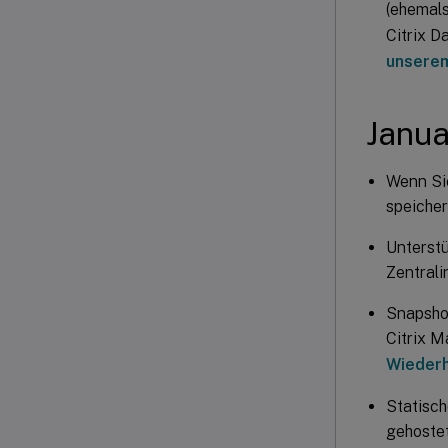
(ehemals
Citrix 
unsere
Janua
Wenn Sie
speicher
Unterst
Zentrali
Snapshot
Citrix 
Wiederh
Statisc
gehostet