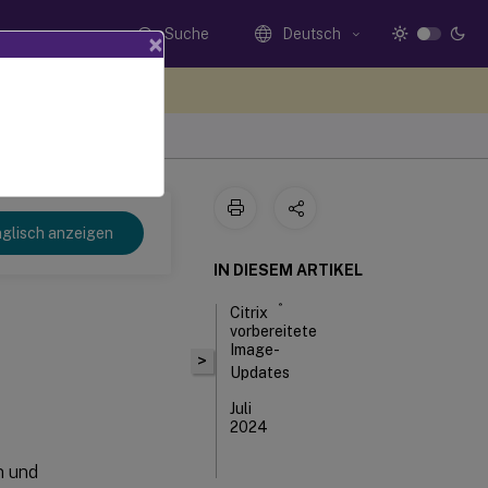
Suche
Deutsch
×
n Sie hier Feedback
glisch anzeigen
IN DIESEM ARTIKEL
®
Citrix
vorbereitete
Image-
>
Updates
Juli
2024
n und
August