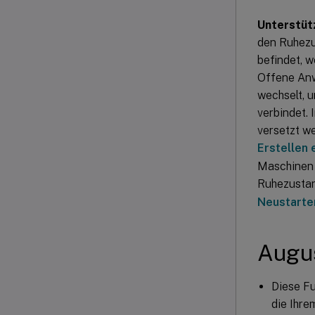
Unterstüt
den Ruhezu
befindet, 
Offene Anw
wechselt, u
verbindet.
versetzt w
Erstellen 
Maschinen 
Ruhezustan
Neustarten
Augu
Diese Fu
die Ihre