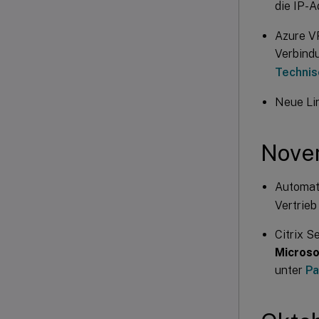
die IP-A
Azure VP
Verbind
Technis
Neue Lin
Nove
Automat
Vertrieb
Citrix S
Microso
unter
Pa