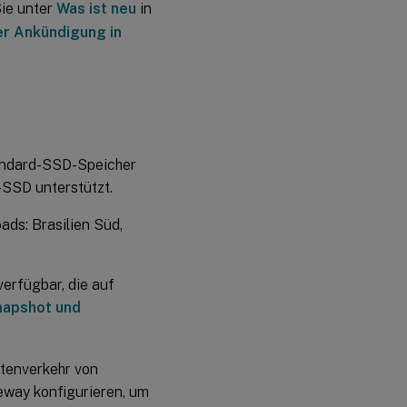
Januar
Sie unter
Was ist neu
in
2020
er Ankündigung in
November
2019
Oktober
2019
tandard-SSD-Speicher
September
-SSD unterstützt.
2019
ds: Brasilien Süd,
verfügbar, die auf
apshot und
tenverkehr von
eway konfigurieren, um