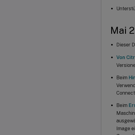
Unterst
Mai 
Dieser D
Von Cit
Versione
Beim
Hi
Verwend
Connect
Beim
Er
Maschine
ausgewä
Image e