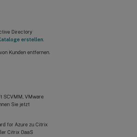
August
2020
Juli
ctive Directory
2020
Kataloge erstellen
.
t von Kunden entfernen.
Juni
2020
Mai
2020
März
oft SCVMM, VMware
2020
nnen Sie jetzt
Februar
2020
d for Azure zu Citrix
er Citrix DaaS