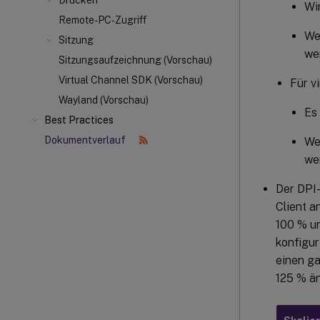
Drucken
Wi
Remote-PC-Zugriff
We
Sitzung
we
Sitzungsaufzeichnung (Vorschau)
Virtual Channel SDK (Vorschau)
Für v
Wayland (Vorschau)
Es
Best Practices
Dokumentverlauf
We
we
Der DPI-
Client a
100 % un
konfigur
einen ga
125 % än