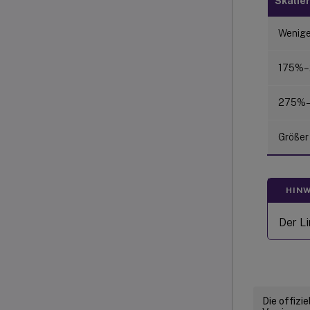
Skalie
Wenige
175%
275%
Größer
HINW
Der L
Die offizi