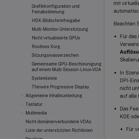
mit virtuel
Grafikkonfiguration und
automatisc
Feinabstimmung
HDX-Bildschirmfreigabe
Beachten S
Multi-Monitor-Unterstützung
Für das 
Nicht virtualisierte GPUs
Verwend
Rootless Xorg
Auflös
Sitzungswasserzeichen
Skalieru
Gemeinsame GPU-Beschleunigung
auf einem Multi-Session-Linux-VDA
In Szena
Systemleiste
DPI-Eins
Thinwire Progressive Display
nicht un
auf alle
Allgemeine Inhaltsumleitung
Tastatur
Das Fea
Multimedia
KDE ode
Nicht domänenverbundene VDAs
Für v
Liste der unterstützten Richtlinien