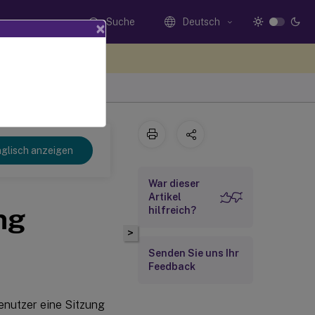
Suche
Deutsch
×
n Sie hier Feedback
glisch anzeigen
War dieser
Artikel
ng
hilfreich?
>
Senden Sie uns Ihr
Feedback
enutzer eine Sitzung