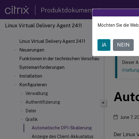
Produktdokumentation
Linux Virtual Delivery Agent 2411
Möchten Sie die Web
Dieser Inhalt
Linux V
Linux Virtual Delivery Agent 2411
JA
NEIN
Neuerungen
Funktionen in der technischen Vorschau
Dieser A
Systemanforderungen
(Haftun
Installation
Konfigurieren
Aut
Verwaltung
Authentifizierung
<
Datei
June 7, 
Grafik
Automatische DPI-Skalierung
Der Linux 
Anzeige des Client-Akkustatus