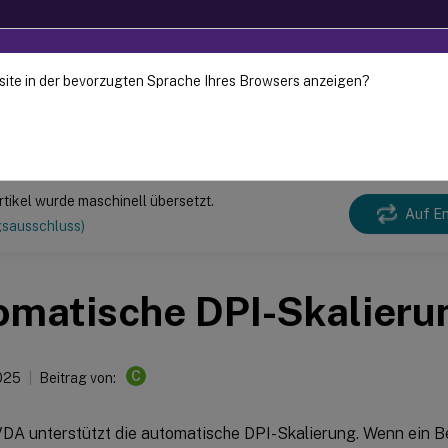
site in der bevorzugten Sprache Ihres Browsers anzeigen?
 wurde dynamisch maschinell übersetzt.
Gebe
irtual Delivery Agent
Linux Virtual Delivery Agent 2411
rtikel wurde maschinell übersetzt.
Auf En
gsausschluss)
omatische DPI-Skalieru
C
2025
Beitrag von:
VDA unterstützt die automatische DPI-Skalierung. Wenn ein B