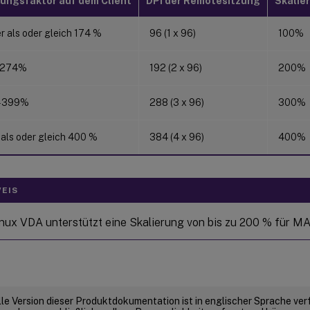
rungsfaktor auf dem Client
DPI der Remotesitzung
Skalie
r als oder gleich 174 %
96 (1 x 96)
100%
–274%
192 (2 x 96)
200%
–399%
288 (3 x 96)
300%
 als oder gleich 400 %
384 (4 x 96)
400%
EIS
inux VDA unterstützt eine Skalierung von bis zu 200 % für M
elle Version dieser Produktdokumentation ist in englischer Sprache ver