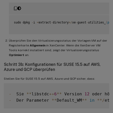
sudo dpkg 
-
i 
<
extract
-
directory
>
/
xe
-
guest
-
utilities_
{
pac
Überprüfen Sie den Virtualisierungsstatus der Vorlagen-VM auf der
Registerkarte
Allgemein
in XenCenter. Wenn die XenServer VM
Tools korrekt installiert sind, zeigt der Virtualisierungsstatus
Optimiert
an.
Schritt 3b: Konfigurationen für SUSE 15.5 auf AWS,
Azure und GCP überprüfen
Stellen Sie für SUSE 15.5 auf AWS, Azure und GCP sicher, dass:
-
  Sie 
**
libstdc
++
6
**
 Version 
12
 oder höh
-
  Der Parameter 
**
Default_WM
**
in
**
/
etc