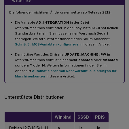
WICHTIG:
Die folgenden wichtigen Änderungen gelten ab Release 2212:
Die Variable
AD_INTEGRATION
in der Datei
/etc/xdl/mcs/mcs.conf oder in der Easy Install-GUI hat keinen
Standardwert mehr. Sie müssen einen Wert nach Bedarf
festlegen. Weitere Informationen finden Sie im Abschnitt
Schritt 3j: MCS-Variablen konfigurieren
in diesem Artikel.
Der gültige Wert des Eintrags
UPDATE_MACHINE_PW
in
/etc/xdl/mcs/mcs.conf ist nicht mehr
enabled
oder
disabled
,
sondern
Y
oder
N
. Weitere Informationen finden Sie im
Abschnitt
Automatisieren von Kennwortaktualisierungen für
Maschinenkonten
in diesem Artikel.
Unterstützte Distributionen
Winbind
SSSD
PBIS
Debian 12.7/12.5/11.11
Ja
Ja
Ja