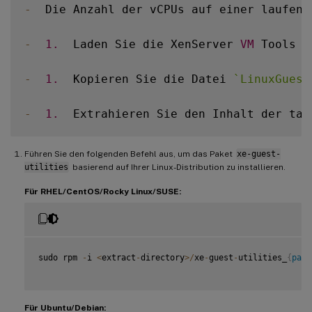
-
  Die Anzahl der vCPUs auf einer laufend
-
1.
  Laden Sie die XenServer 
VM
 Tools f
-
1.
  Kopieren Sie die Datei 
`
LinuxGuest
-
1.
  Extrahieren Sie den Inhalt der tar
Führen Sie den folgenden Befehl aus, um das Paket
xe-guest-
utilities
basierend auf Ihrer Linux-Distribution zu installieren.
Für RHEL/CentOS/Rocky Linux/SUSE:
sudo rpm 
-
i 
<
extract
-
directory
>
/
xe
-
guest
-
utilities_
{
pack
Für Ubuntu/Debian: