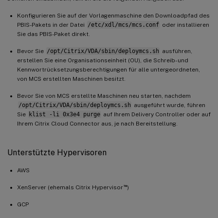
Konfigurieren Sie auf der Vorlagenmaschine den Downloadpfad des
PBIS-Pakets in der Datei
/etc/xdl/mcs/mcs.conf
oder installieren
Sie das PBIS-Paket direkt.
Bevor Sie
/opt/Citrix/VDA/sbin/deploymcs.sh
ausführen,
erstellen Sie eine Organisationseinheit (OU), die Schreib- und
Kennwortrücksetzungsberechtigungen für alle untergeordneten,
von MCS erstellten Maschinen besitzt.
Bevor Sie von MCS erstellte Maschinen neu starten, nachdem
/opt/Citrix/VDA/sbin/deploymcs.sh
ausgeführt wurde, führen
Sie
klist -li 0x3e4 purge
auf Ihrem Delivery Controller oder auf
Ihrem Citrix Cloud Connector aus, je nach Bereitstellung.
Unterstützte Hypervisoren
AWS
™
XenServer (ehemals Citrix Hypervisor
)
GCP