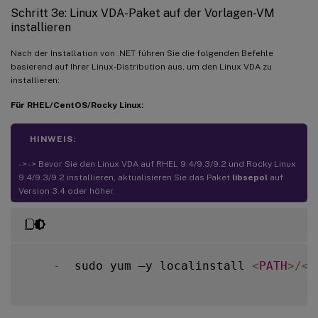
Schritt 3e: Linux VDA-Paket auf der Vorlagen-VM
installieren
Nach der Installation von .NET führen Sie die folgenden Befehle
basierend auf Ihrer Linux-Distribution aus, um den Linux VDA zu
installieren:
Für RHEL/CentOS/Rocky Linux:
HINWEIS:
- > - > Bevor Sie den Linux VDA auf RHEL 9.4/9.3/9.2 und Rocky Linux
9.4/9.3/9.2 installieren, aktualisieren Sie das Paket
libsepol
auf
Version 3.4 oder höher.
-
  sudo yum –y localinstall 
<
PATH
>
/
<
L