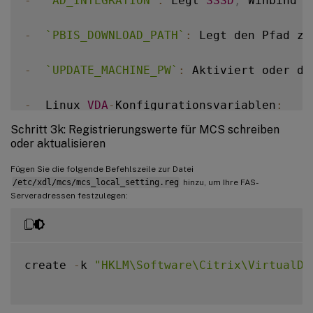
-
`
AD_INTEGRATION
`
:
 Legt 
SSSD
,
 Winbind o
-
`
PBIS_DOWNLOAD_PATH
`
:
 Legt den Pfad zu
-
`
UPDATE_MACHINE_PW
`
:
 Aktiviert oder de
-
  Linux 
VDA
-
Konfigurationsvariablen
:
Schritt 3k: Registrierungswerte für MCS schreiben
`
DOTNET_RUNTIME_PATH
`
=
path
-
to
-
install
oder aktualisieren
`
DESKTOP_ENVIRONMENT
`
=
gnome 
|
 mate  

Fügen Sie die folgende Befehlszeile zur Datei
`
SUPPORT_DDC_AS_CNAME
`
=
Y
|
N
/etc/xdl/mcs/mcs_local_setting.reg
hinzu, um Ihre FAS-
`
VDA_PORT
`
=
port
-
number  

Serveradressen festzulegen:
`
REGISTER_SERVICE
`
=
Y
|
N
`
ADD_FIREWALL_RULES
`
=
Y
|
N
`
HDX_3D_PRO
`
=
Y
|
N
`
VDI_MODE
`
=
Y
|
N
create 
-
k 
"HKLM\Software\Citrix\VirtualDe
`
SITE_NAME
`
=
dns
-
site
-
name 
|
'<none\>'
`
LDAP_LIST
`
=
'list-ldap-servers'
|
'<n