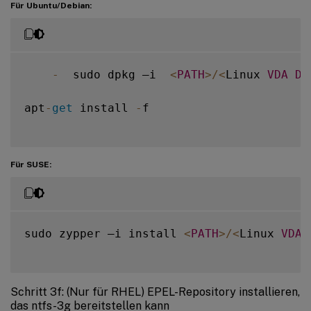
Für Ubuntu/Debian:
-
  sudo dpkg –i  
<
PATH
>
/
<
Linux 
VDA
DE
apt
-
get
 install 
-
f

Für SUSE:
sudo zypper –i install 
<
PATH
>
/
<
Linux 
VDA
Schritt 3f: (Nur für RHEL) EPEL-Repository installieren,
das ntfs-3g bereitstellen kann