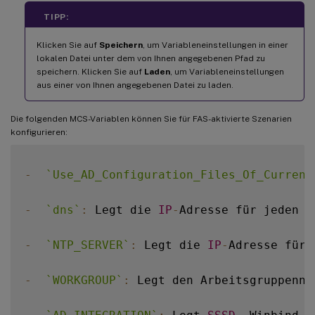
TIPP:
Klicken Sie auf
Speichern
, um Variableneinstellungen in einer
lokalen Datei unter dem von Ihnen angegebenen Pfad zu
speichern. Klicken Sie auf
Laden
, um Variableneinstellungen
aus einer von Ihnen angegebenen Datei zu laden.
Die folgenden MCS-Variablen können Sie für FAS-aktivierte Szenarien
konfigurieren:
-
`
Use_AD_Configuration_Files_Of_Current
-
`
dns
`
:
 Legt die 
IP
-
Adresse für jeden 
D
-
`
NTP_SERVER
`
:
 Legt die 
IP
-
Adresse für 
-
`
WORKGROUP
`
:
 Legt den Arbeitsgruppenna