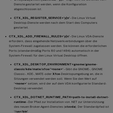
Dienste gestartet werden, wenn die Konfiguration
abgeschlossen ist.
CTX_XDL_REGISTER_SERVICE=’y|n’
– Die Linux Virtual
Desktop-Dienste werden nach dem Start des Computers
gestartet.
CTX_XDL_ADD_FIREWALL_RULES=’y|n’
– Die Linux VDA-Dienste
erfordern, dass eingehende Netzwerkverbindungen über die
System-Firewall zugelassen werden. Sie können die erforderlichen
Ports (standardmäßig Ports 80 und 1494) automatisch in der
System-Firewall für den Linux Virtual Desktop öffnen.
CTX_XDL_DESKTOP_ENVIRONMENT=gnome/gnome-
classic/kde/mate/xfce/’<none>‘
– Gibt die GNOME-, GNOME
Classic-, KDE-, MATE- oder
Xfce
-Desktopumgebung an, die in
Sitzungen verwendet werden soll. Wenn Sie den Wert auf
‘<none>‘
setzen, wird der auf dem VDA konfigurierte Standard-
Desktop verwendet.
CTX_XDL_DOTNET_RUNTIME_PATH=path-to-install-dotnet-
runtime
– Der Pfad zur Installation von .NET zur Unterstützung
des neuen Broker-Agent-Dienstes (
ctxvda
). Der Standardpfad ist
‘/usr/bin’
.