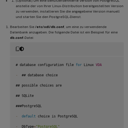
(Optional) Um eine benutzerdefinierte Version von PostgreSQL
anstelle der von Ihrer Linux-Distribution bereitgestellten Version
zu verwenden, installieren Sie die angegebene Version manuell
und starten Sie den PostgreSQL-Dienst.
Bearbeiten Sie
/etc/xdl/db.conf
, um eine zu verwendende
Datenbank anzugeben. Die folgende Datei ist ein Beispiel für eine
db.conf
-Datei:
# database configuration file 
for
 Linux 
VDA
-
  ## database choice

## possible choices are

## SQLite

###PostgreSQL

-
default
 choice is PostgreSQL

-
  DbType
=
"PostgreSQL"