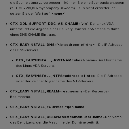
die Suchleistung zu verbessern, können Sie eine Suchbasis angeben
(z. B. OU=VDI,DC=mycompany,DC=com). Falls nicht erforderlich,
setzen Sie den Wert auf
‘<none>‘
.
CTX_XDL_SUPPORT_DDC_AS_CNAME=’y|n’
– Der Linux VDA
unterstützt die Angabe eines Delivery Controller-Namens mithilfe
eines DNS CNAME-Eintrags.
CTX_EASYINSTALL_DNS=’<ip-address-of-dns>‘
– Die IP-Adresse
des DNS-Servers.
CTX_EASYINSTALL_HOSTNAME=host-name
– Der Hostname
des Linux VDA-Servers.
CTX_EASYINSTALL_NTPS=address-of-ntps
– Die IP-Adresse
oder der Zeichenfolgenname des NTP-Servers.
CTX_EASYINSTALL_REALM=realm-name
– Der Kerberos-
Realmname.
CTX_EASYINSTALL_FQDN=ad-fqdn-name
CTX_EASYINSTALL_USERNAME=domain-user-name
– Der Name
des Benutzers, der die Maschine der Domäne beitritt.