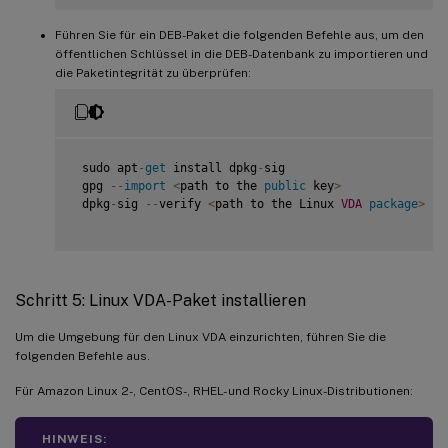
Führen Sie für ein DEB-Paket die folgenden Befehle aus, um den
öffentlichen Schlüssel in die DEB-Datenbank zu importieren und
die Paketintegrität zu überprüfen:
 sudo apt
-
get
 install dpkg
-
sig

 gpg 
--
import
<
path to the 
public
 key
>
 dpkg
-
sig 
--
verify 
<
path to the Linux 
VDA
package
>
Schritt 5: Linux VDA-Paket installieren
Um die Umgebung für den Linux VDA einzurichten, führen Sie die
folgenden Befehle aus.
Für Amazon Linux 2-, CentOS-, RHEL- und Rocky Linux-Distributionen:
HINWEIS: