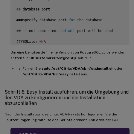
## database port

###specify database port 
for
 the database

## 
if
 not specified
,
default
 port will be used

###SQLite
:
N
/
A
Um eine benutzerdefinierte Version von PostgreSQL zu verwenden,
### PostgreSQL
:
5432
setzen Sie
DbCustomizePostgreSQL
auf true.
DbPort
=
5432
Führen Sie
sudo /opt/Citrix/VDA/sbin/ctxinstall.sh
oder
## PostgreSQL customized

/opt/Citrix/VDA/bin/easyinstall
aus.
### only the following value means 
true
,
 otherwise 
false
Schritt 8: Easy Install ausführen, um die Umgebung und
#### 
true
den VDA zu konfigurieren und die Installation
abzuschließen
##### yes

Nach der Installation des Linux VDA-Pakets konfigurieren Sie die
### y

Laufzeitumgebung mithilfe des Skripts ctxinstall.sh oder der GUI.
####
YES