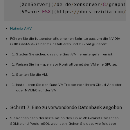
-
[
XenServer
]
(
/
de
-
de
/
xenserver
/
8
/
graphic
-
[
VMware 
ESX
]
(
https
:
/
/
docs
.
nvidia
.
com
/
v
Nutanix AHV
Führen Sie die folgenden allgemeinen Schritte aus, um die NVIDIA
GRID Gast-VM-Treiber zu installieren und zu konfigurieren:
Stellen Sie sicher, dass die Gast-VM heruntergefahren ist.
Weisen Sie im Hypervisor-Kontrollpanel der VM eine GPU zu.
Starten Sie die VM.
Installieren Sie den Gast-VM-Treiber (von Ihrem Cloud-Anbieter
oder NVIDIA) auf der VM.
Schritt 7: Eine zu verwendende Datenbank angeben
Sie können nach der Installation des Linux VDA-Pakets zwischen
SQLite und PostgreSQL wechseln. Gehen Sie dazu wie folgt vor: