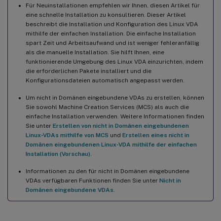
Ubuntu-Desktopsitzungen zeigen einen grauen Bildschirm
Für Neuinstallationen empfehlen wir Ihnen, diesen Artikel für
eine schnelle Installation zu konsultieren. Dieser Artikel
Versuche, Ubuntu-Desktopsitzungen zu starten, schlagen
beschreibt die Installation und Konfiguration des Linux VDA
aufgrund eines fehlenden Home-Verzeichnisses fehl
mithilfe der einfachen Installation. Die einfache Installation
spart Zeit und Arbeitsaufwand und ist weniger fehleranfällig
Sitzung startet nicht oder wird schnell mit dbus-Fehler beendet
als die manuelle Installation. Sie hilft Ihnen, eine
funktionierende Umgebung des Linux VDA einzurichten, indem
SELinux verhindert, dass SSHD auf das Home-Verzeichnis
die erforderlichen Pakete installiert und die
zugreift
Konfigurationsdateien automatisch angepasst werden.
Um nicht in Domänen eingebundene VDAs zu erstellen, können
Sie sowohl Machine Creation Services (MCS) als auch die
einfache Installation verwenden. Weitere Informationen finden
Sie unter
Erstellen von nicht in Domänen eingebundenen
Linux-VDAs mithilfe von MCS
und
Erstellen eines nicht in
Domänen eingebundenen Linux-VDA mithilfe der einfachen
Installation (Vorschau)
.
Informationen zu den für nicht in Domänen eingebundene
VDAs verfügbaren Funktionen finden Sie unter
Nicht in
Domänen eingebundene VDAs
.