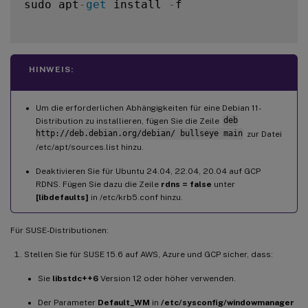
sudo apt
-
get
 install 
-
f

HINWEIS:
Um die erforderlichen Abhängigkeiten für eine Debian 11-
Distribution zu installieren, fügen Sie die Zeile
deb
http://deb.debian.org/debian/ bullseye main
zur Datei
/etc/apt/sources.list hinzu.
Deaktivieren Sie für Ubuntu 24.04, 22.04, 20.04 auf GCP
RDNS. Fügen Sie dazu die Zeile
rdns = false
unter
[libdefaults]
in /etc/krb5.conf hinzu.
Für SUSE-Distributionen:
Stellen Sie für SUSE 15.6 auf AWS, Azure und GCP sicher, dass:
Sie
libstdc++6
Version 12 oder höher verwenden.
Der Parameter
Default_WM
in
/etc/sysconfig/windowmanager