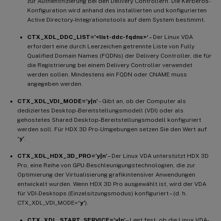
zur Authentifizierung bei den Delivery Controllern. Die Kerberos-
Konfiguration wird anhand des installierten und konfigurierten
Active Directory-Integrationstools auf dem System bestimmt.
CTX_XDL_DDC_LIST=’<list-ddc-fqdns>‘
– Der Linux VDA
erfordert eine durch Leerzeichen getrennte Liste von Fully
Qualified Domain Names (FQDNs) der Delivery Controller, die für
die Registrierung bei einem Delivery Controller verwendet
werden sollen. Mindestens ein FQDN oder CNAME muss
angegeben werden.
CTX_XDL_VDI_MODE=’y|n’
– Gibt an, ob der Computer als
dediziertes Desktop-Bereitstellungsmodell (VDI) oder als
gehostetes Shared Desktop-Bereitstellungsmodell konfiguriert
werden soll. Für HDX 3D Pro-Umgebungen setzen Sie den Wert auf
‘y’
.
CTX_XDL_HDX_3D_PRO=’y|n’
– Der Linux VDA unterstützt HDX 3D
Pro, eine Reihe von GPU-Beschleunigungstechnologien, die zur
Optimierung der Virtualisierung grafikintensiver Anwendungen
entwickelt wurden. Wenn HDX 3D Pro ausgewählt ist, wird der VDA
für VDI-Desktops (Einzelsitzungsmodus) konfiguriert – (d. h.
CTX_XDL_VDI_MODE=
‘y’
).
CTX_XDL_START_SERVICE=’y|n’
– Legt fest, ob die Linux VDA-