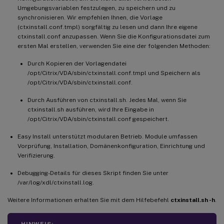
Umgebungsvariablen festzulegen, zu speichern und zu
synchronisieren. Wir empfehlen Ihnen, die Vorlage
(ctxinstall.conf.tmpl) sorgfältig zu lesen und dann Ihre eigene
ctxinstall.conf anzupassen. Wenn Sie die Konfigurationsdatei zum
ersten Mal erstellen, verwenden Sie eine der folgenden Methoden:
Durch Kopieren der Vorlagendatei
/opt/Citrix/VDA/sbin/ctxinstall.conf.tmpl und Speichern als
/opt/Citrix/VDA/sbin/ctxinstall.conf.
Durch Ausführen von ctxinstall.sh. Jedes Mal, wenn Sie
ctxinstall.sh ausführen, wird Ihre Eingabe in
/opt/Citrix/VDA/sbin/ctxinstall.conf gespeichert.
Easy Install unterstützt modularen Betrieb. Module umfassen
Vorprüfung, Installation, Domänenkonfiguration, Einrichtung und
Verifizierung.
Debugging-Details für dieses Skript finden Sie unter
/var/log/xdl/ctxinstall.log.
Weitere Informationen erhalten Sie mit dem Hilfebefehl
ctxinstall.sh -h
.
HINWEIS: