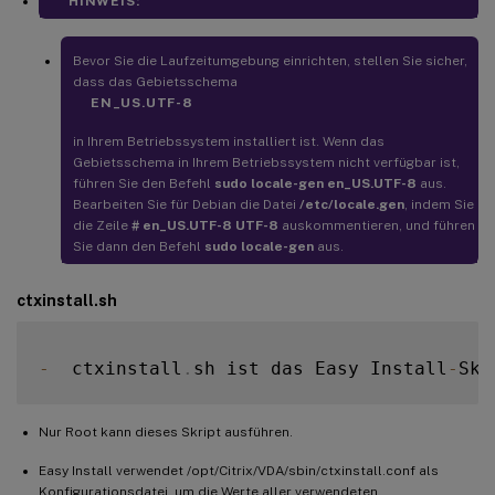
HINWEIS:
### 
Y
### 
default
 is 
false
Bevor Sie die Laufzeitumgebung einrichten, stellen Sie sicher,
dass das Gebietsschema
DbCustomizePostgreSQL
=
false
EN_US.UTF-8
## PostgreSQL service name

in Ihrem Betriebssystem installiert ist. Wenn das
Gebietsschema in Ihrem Betriebssystem nicht verfügbar ist,
## specify the service name 
of
 PostgreSQL 
for
 Linux 
VDA
führen Sie den Befehl
sudo locale-gen en_US.UTF-8
aus.
Bearbeiten Sie für Debian die Datei
/etc/locale.gen
, indem Sie
default
 is 
"postgresql"
die Zeile
# en_US.UTF-8 UTF-8
auskommentieren, und führen
Sie dann den Befehl
sudo locale-gen
aus.
DbPostgreSQLServiceName
=
"postgresql"
ctxinstall.sh
-
  ctxinstall
.
sh ist das Easy Install
-
Skr
Nur Root kann dieses Skript ausführen.
Easy Install verwendet /opt/Citrix/VDA/sbin/ctxinstall.conf als
Konfigurationsdatei, um die Werte aller verwendeten