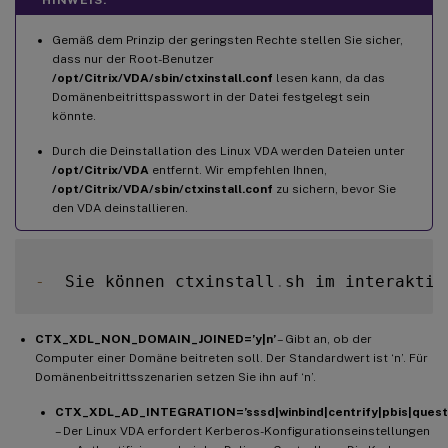
Gemäß dem Prinzip der geringsten Rechte stellen Sie sicher,
dass nur der Root-Benutzer
/opt/Citrix/VDA/sbin/ctxinstall.conf
lesen kann, da das
Domänenbeitrittspasswort in der Datei festgelegt sein
könnte.
Durch die Deinstallation des Linux VDA werden Dateien unter
/opt/Citrix/VDA
entfernt. Wir empfehlen Ihnen,
/opt/Citrix/VDA/sbin/ctxinstall.conf
zu sichern, bevor Sie
den VDA deinstallieren.
-
  Sie können ctxinstall
.
sh im interaktiv
CTX_XDL_NON_DOMAIN_JOINED=’y|n’
– Gibt an, ob der
Computer einer Domäne beitreten soll. Der Standardwert ist ‘n’. Für
Domänenbeitrittsszenarien setzen Sie ihn auf ‘n’.
CTX_XDL_AD_INTEGRATION=’sssd|winbind|centrify|pbis|quest
– Der Linux VDA erfordert Kerberos-Konfigurationseinstellungen