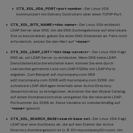
CTX_XDL_VDA_PORT=port-number
– Der Linux VDA
kommuniziert mit Delivery Controllern über einen TCP/IP-Port.
CTX_XDL_SITE_NAME=<dns-name>
– Der Linux VDA entdeckt
LDAP-Server über DNS. Um die DNS-Suchergebnisse auf eine lokale
Site zu beschränken, geben Sie einen DNS-Sitenamen an. Falls nicht
erforderlich, setzen Sie den Wert auf
‘<none>‘
.
CTX_XDL_LDAP_LIST=’<list-ldap-servers>‘
– Der Linux VDA fragt
DNS ab, um LDAP-Server zu entdecken. Wenn DNS keine LDAP-
Dienstdatensätze bereitstellen kann, können Sie eine durch
Leerzeichen getrennte Liste von LDAP-FQDNs mit LDAP-Ports
angeben. Zum Beispiel ad1.mycompany.com:389
ad2.mycompany.com:3268 ad3.mycompany.com:3268. Um
schnellere LDAP-Abfragen innerhalb einer Active Directory-
Gesamtstruktur zu ermöglichen, aktivieren Sie den Global Catalog
auf einem Domänencontroller und geben Sie die relevante LDAP-
Portnummer als 3268 an. Diese Variable ist standardmäßig auf
‘<none>‘
gesetzt.
CTX_XDL_SEARCH_BASE=search-base-set
– Der Linux VDA fragt
LDAP über eine Suchbasis ab, die auf den Stamm der Active
Directory-Domäne gesetzt ist (z. B. DC=mycompany,DC=com). Um