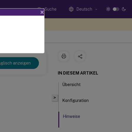
Suche
Deutsch
×
n Sie hier Feedback
glisch anzeigen
IN DIESEM ARTIKEL
Übersicht
>
Konfiguration
Hinweise