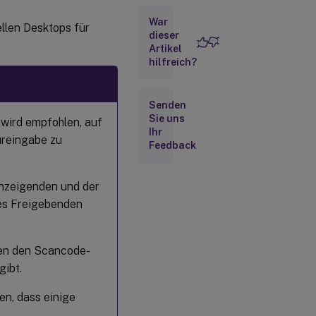
War
ellen Desktops für
dieser
Artikel
hilfreich?
Senden
Sie uns
wird empfohlen, auf
Ihr
ureingabe zu
Feedback
Anzeigenden und der
des Freigebenden
en den Scancode-
ibt.
n, dass einige