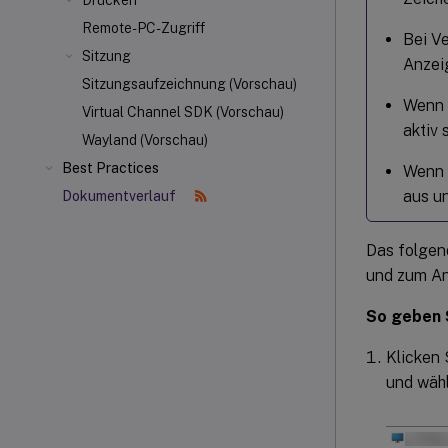
Drucken
Remote-PC-Zugriff
Bei V
Sitzung
Anzei
Sitzungsaufzeichnung (Vorschau)
Wenn 
Virtual Channel SDK (Vorschau)
aktiv 
Wayland (Vorschau)
Best Practices
Wenn 
aus u
Dokumentverlauf
Das folgen
und zum An
So geben S
Klicken 
und wäh