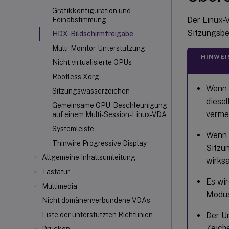
Grafikkonfiguration und
Der Linux-V
Feinabstimmung
Sitzungsbe
HDX-Bildschirmfreigabe
Multi-Monitor-Unterstützung
HINWEI
Nicht virtualisierte GPUs
Rootless Xorg
Wenn 
Sitzungswasserzeichen
diese
Gemeinsame GPU-Beschleunigung
verme
auf einem Multi-Session-Linux-VDA
Systemleiste
Wenn 
Thinwire Progressive Display
Sitzu
Allgemeine Inhaltsumleitung
wirks
Tastatur
Es wir
Multimedia
Modus
Nicht domänenverbundene VDAs
Der U
Liste der unterstützten Richtlinien
Zeich