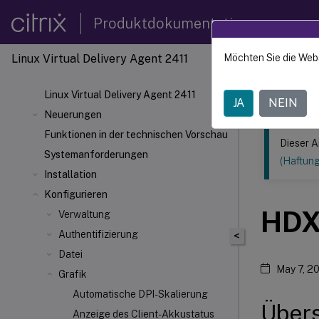
Produktdokumentation
Linux Virtual Delivery Agent 2411
Möchten Sie die Web
Dieser Inhalt
Linux V
Linux Virtual Delivery Agent 2411
JA
NEIN
Neuerungen
Funktionen in der technischen Vorschau
Dieser A
Systemanforderungen
(Haftun
Installation
Konfigurieren
HD
Verwaltung
Authentifizierung
<
Datei
May 7, 2
Grafik
Automatische DPI-Skalierung
Übers
Anzeige des Client-Akkustatus