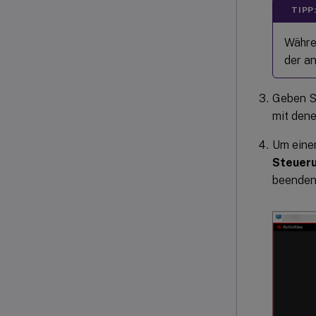
TIPP
Währen
der an
Geben Si
mit dene
Um einem
Steuer
beenden