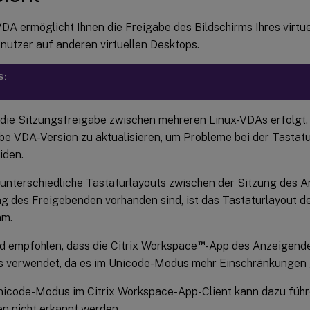
DA ermöglicht Ihnen die Freigabe des Bildschirms Ihres virtu
nutzer auf anderen virtuellen Desktops.
S:
die Sitzungsfreigabe zwischen mehreren Linux-VDAs erfolgt, 
lbe VDA-Version zu aktualisieren, um Probleme bei der Tastat
iden.
unterschiedliche Tastaturlayouts zwischen der Sitzung des 
ng des Freigebenden vorhanden sind, ist das Tastaturlayout 
am.
™
d empfohlen, dass die Citrix Workspace
-App des Anzeigend
 verwendet, da es im Unicode-Modus mehr Einschränkungen g
nicode-Modus im Citrix Workspace-App-Client kann dazu führe
en nicht erkannt werden.