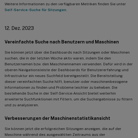
Weitere Informationen zu den verfügbaren Metriken finden Sie unter
14. Dez. 2022
Self-Service-Suche für Sitzungen
.
Benutzerdefinierte Berichte (Vorschau)
18. Nov. 2022
12. Dez. 2023
Sichtbarkeit von Maschinenkatalog, Hypervisor und
Bereitstellungstyp
Vereinfachte Suche nach Benutzern und Maschinen
13. Okt. 2022
Sie können jetzt über die Dashboards nach Sitzungen oder Maschinen
suchen, die in der letzten Woche aktiv waren, indem Sie den
WEM-Integritätsprüfung
Benutzernamen bzw. den Maschinennamen verwenden. Dafür wird in der
oberen Navigationsleiste der Dashboards für Benutzererfahrung und
11. Okt. 2022
Infrastruktur ein neues Suchfeld bereitgestellt. Die Bereitstellung
Verbesserungen der Prozesssichtbarkeit
dieser vereinfachten Suche hilft, benutzer- oder maschinenbezogene
Informationen zu finden und Probleme leichter zu beheben. Die
30. Sep. 2022
bestehende Suche in der Self-Service-Ansicht bietet weiterhin
erweiterte Suchfunktionen mit Filtern, um die Suchergebnisse zu filtern
Baseline-Insights
und zu analysieren.
28. Sep. 2022
Verbesserungen der Maschinenstatistikansicht
Webhook-Unterstützung für Warnungsbenachrichtigungen
Sie können jetzt die erfolgreichen Sitzungen anzeigen, die auf der
07. Sep. 2022
Maschine während des ausgewählten Zeitraums aus der