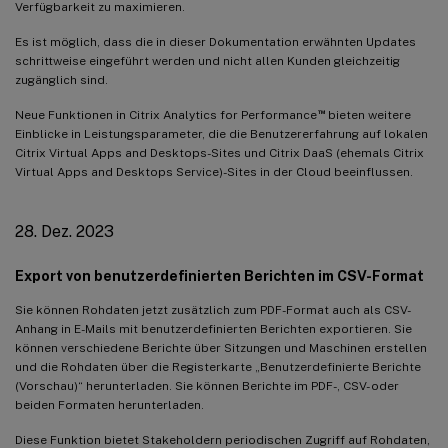
Verfügbarkeit zu maximieren.
14. Sep. 2023
Es ist möglich, dass die in dieser Dokumentation erwähnten Updates
Unterstützung für Endpunktmetriken von Citrix Workspace-
schrittweise eingeführt werden und nicht allen Kunden gleichzeitig
Apps für Linux
zugänglich sind.
05. Sep. 2023
™
Neue Funktionen in Citrix Analytics for Performance
bieten weitere
Einblicke in Leistungsparameter, die die Benutzererfahrung auf lokalen
Neue Vorlagen für benutzerdefinierte Berichte
Citrix Virtual Apps and Desktops-Sites und Citrix DaaS (ehemals Citrix
Bereitstellungsgruppen vom Empfang von Warnungen
Virtual Apps and Desktops Service)-Sites in der Cloud beeinflussen.
ausschließen
31. Aug. 2023
28. Dez. 2023
Baseline-Insight und Warnung für anomale Sitzungstrennungen
Export von benutzerdefinierten Berichten im CSV-Format
Neue Warnungsrichtlinien basierend auf Baseline-Insights
Sie können Rohdaten jetzt zusätzlich zum PDF-Format auch als CSV-
Anhang in E-Mails mit benutzerdefinierten Berichten exportieren. Sie
18. Aug. 2023
können verschiedene Berichte über Sitzungen und Maschinen erstellen
und die Rohdaten über die Registerkarte „Benutzerdefinierte Berichte
Gründe für fehlende Endpunktmetriken ermitteln
(Vorschau)“ herunterladen. Sie können Berichte im PDF-, CSV- oder
01. Aug. 2023
beiden Formaten herunterladen.
Warnungsinformationen als CSV-Anhänge in E-Mails
Diese Funktion bietet Stakeholdern periodischen Zugriff auf Rohdaten,