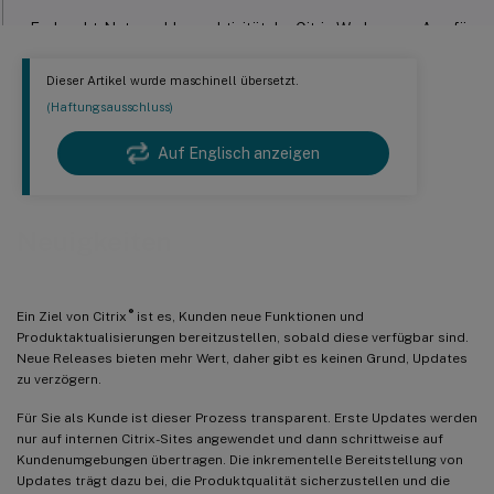
Endpunkt-Netzwerkkonnektivität der Citrix Workspace-App für
Linux Version 2311-Sitzungen, die im Hybridmodus gestartet
wurden
Dieser Artikel wurde maschinell übersetzt.
12. Dez. 2023
(Haftungsausschluss)
Vereinfachte Suche nach Benutzern und Maschinen
Auf Englisch anzeigen
Verbesserungen der Maschinenstatistikansicht
15. Nov. 2023
Neuigkeiten
Metriken, die für den Sitzungsstatus relevant sind, werden in der
Self-Service-Ansicht für Sitzungen angezeigt
26. Okt. 2023
®
Ein Ziel von Citrix
ist es, Kunden neue Funktionen und
Zusätzliche Metriken in der Self-Service-Ansicht für Sitzungen
Produktaktualisierungen bereitzustellen, sobald diese verfügbar sind.
Neue Releases bieten mehr Wert, daher gibt es keinen Grund, Updates
zu verzögern.
Verbesserte Genauigkeit des Sitzungsscores und anderer
Sitzungsmetriken
Für Sie als Kunde ist dieser Prozess transparent. Erste Updates werden
nur auf internen Citrix-Sites angewendet und dann schrittweise auf
25. Sep. 2023
Kundenumgebungen übertragen. Die inkrementelle Bereitstellung von
Updates trägt dazu bei, die Produktqualität sicherzustellen und die
Warnungsparameter anpassen