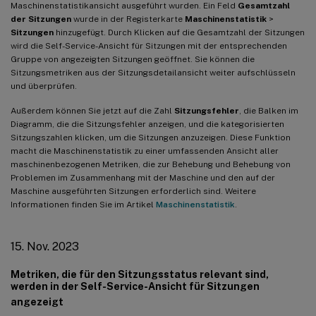
Maschinenstatistikansicht ausgeführt wurden. Ein Feld
Gesamtzahl
Exportlimit im CSV-Export erhöht
der Sitzungen
wurde in der Registerkarte
Maschinenstatistik
>
05. Aug. 2022
Sitzungen
hinzugefügt. Durch Klicken auf die Gesamtzahl der Sitzungen
wird die Self-Service-Ansicht für Sitzungen mit der entsprechenden
Black-Hole-Maschinen-Warnung
Gruppe von angezeigten Sitzungen geöffnet. Sie können die
Sitzungsmetriken aus der Sitzungsdetailansicht weiter aufschlüsseln
29. Juli 2022
und überprüfen.
Überlastete Maschinen – Insights und Warnungen
Außerdem können Sie jetzt auf die Zahl
Sitzungsfehler
, die Balken im
18. Juli 2022
Diagramm, die die Sitzungsfehler anzeigen, und die kategorisierten
Sitzungszahlen klicken, um die Sitzungen anzuzeigen. Diese Funktion
Maschinenzustände
macht die Maschinenstatistik zu einer umfassenden Ansicht aller
maschinenbezogenen Metriken, die zur Behebung und Behebung von
Citrix Analytics Service (CAS) Onboarding Assistant
Problemen im Zusammenhang mit der Maschine und den auf der
Maschine ausgeführten Sitzungen erforderlich sind. Weitere
Gründe, warum Benutzer oder Sitzungen nicht kategorisiert
Informationen finden Sie im Artikel
Maschinenstatistik
.
werden
08. Juni 2022
15. Nov. 2023
Benutzer- und Sitzungsklassifizierung in Prozent
Metriken, die für den Sitzungsstatus relevant sind,
28. Apr. 2022
werden in der Self-Service-Ansicht für Sitzungen
Warnungen bei anomaler Latenz
angezeigt