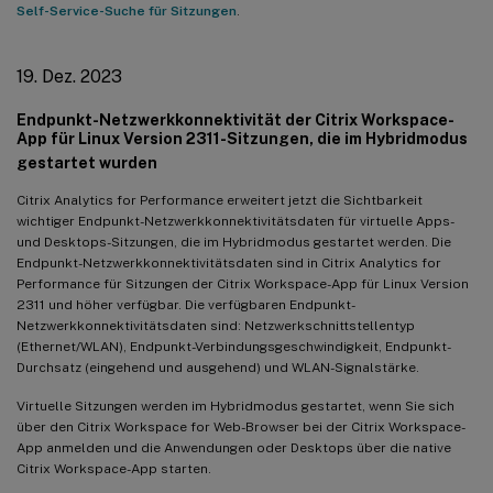
Self-Service-Suche für Sitzungen
.
Integration von Citrix Analytics for Performance in die Splunk
Observability-Plattform (Vorschau)
19. Dez. 2023
04. Apr. 2023
Unterstützung für benutzerdefinierte Rollen für Citrix Cloud-
Endpunkt-Netzwerkkonnektivität der Citrix Workspace-
App für Linux Version 2311-Sitzungen, die im Hybridmodus
Administratorgruppen
gestartet wurden
20. Feb. 2023
Citrix Analytics for Performance erweitert jetzt die Sichtbarkeit
Unterstützung für 100.000 Maschinen
wichtiger Endpunkt-Netzwerkkonnektivitätsdaten für virtuelle Apps-
und Desktops-Sitzungen, die im Hybridmodus gestartet werden. Die
01. Feb. 2023
Endpunkt-Netzwerkkonnektivitätsdaten sind in Citrix Analytics for
Sichtbarkeit von ISP, Endpunkt-Verbindungsgeschwindigkeit
Performance für Sitzungen der Citrix Workspace-App für Linux Version
und Endpunkt-Standort
2311 und höher verfügbar. Die verfügbaren Endpunkt-
Netzwerkkonnektivitätsdaten sind: Netzwerkschnittstellentyp
23. Jan. 2023
(Ethernet/WLAN), Endpunkt-Verbindungsgeschwindigkeit, Endpunkt-
Durchsatz (eingehend und ausgehend) und WLAN-Signalstärke.
Maschinenlastindikator in der Self-Service-Ansicht für
Maschinen
Virtuelle Sitzungen werden im Hybridmodus gestartet, wenn Sie sich
02. Jan. 2023
über den Citrix Workspace for Web-Browser bei der Citrix Workspace-
App anmelden und die Anwendungen oder Desktops über die native
Baseline-Insight zu Sitzungen mit anomaler Reaktionsfähigkeit
Citrix Workspace-App starten.