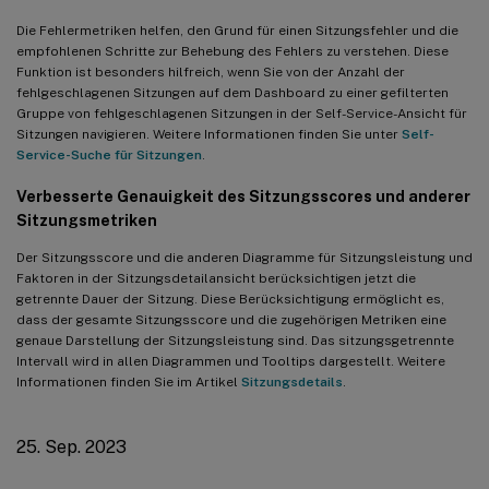
13. Sep. 2021
Die Fehlermetriken helfen, den Grund für einen Sitzungsfehler und die
Unterstützung für die Region Asien-Pazifik Süd
empfohlenen Schritte zur Behebung des Fehlers zu verstehen. Diese
Funktion ist besonders hilfreich, wenn Sie von der Anzahl der
12. Aug. 2021
fehlgeschlagenen Sitzungen auf dem Dashboard zu einer gefilterten
Gruppe von fehlgeschlagenen Sitzungen in der Self-Service-Ansicht für
Clientseitige Statistiken: Netzwerkschnittstellentyp
Sitzungen navigieren. Weitere Informationen finden Sie unter
Self-
Service-Suche für Sitzungen
.
29. Juli 2021
Sichtbarkeit der ressourcenintensivsten Prozesse
Verbesserte Genauigkeit des Sitzungsscores und anderer
Sitzungsmetriken
10. Juni 2021
Der Sitzungsscore und die anderen Diagramme für Sitzungsleistung und
Farbcodierung in der sitzungsbasierten Self-Service-Ansicht
Faktoren in der Sitzungsdetailansicht berücksichtigen jetzt die
getrennte Dauer der Sitzung. Diese Berücksichtigung ermöglicht es,
Maschinenaktionen und zusammengesetzte Aktionen
dass der gesamte Sitzungsscore und die zugehörigen Metriken eine
genaue Darstellung der Sitzungsleistung sind. Das sitzungsgetrennte
12. Mai 2021
Intervall wird in allen Diagrammen und Tooltips dargestellt. Weitere
Informationen finden Sie im Artikel
Sitzungsdetails
.
Infrastruktur-Analytics-Dashboard – Verbesserungen
23. Apr. 2021
25. Sep. 2023
Fehler-Insights – Kommunikationsfehler