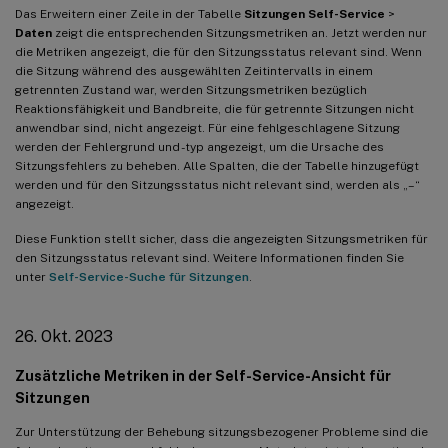
20. Apr. 2022
Das Erweitern einer Zeile in der Tabelle
Sitzungen Self-Service
>
Daten
zeigt die entsprechenden Sitzungsmetriken an. Jetzt werden nur
Performance Analytics-spezifische benutzerdefinierte
die Metriken angezeigt, die für den Sitzungsstatus relevant sind. Wenn
Zugriffsrollen
die Sitzung während des ausgewählten Zeitintervalls in einem
14. Apr. 2022
getrennten Zustand war, werden Sitzungsmetriken bezüglich
Reaktionsfähigkeit und Bandbreite, die für getrennte Sitzungen nicht
Zombie-Insights und Warnungen
anwendbar sind, nicht angezeigt. Für eine fehlgeschlagene Sitzung
werden der Fehlergrund und -typ angezeigt, um die Ursache des
14. Apr. 2022
Sitzungsfehlers zu beheben. Alle Spalten, die der Tabelle hinzugefügt
Aufschlüsselung der eindeutigen Benutzer- und Sitzungszahlen
werden und für den Sitzungsstatus nicht relevant sind, werden als „–“
angezeigt.
14. Apr. 2022
Diese Funktion stellt sicher, dass die angezeigten Sitzungsmetriken für
den Sitzungsstatus relevant sind. Weitere Informationen finden Sie
Verbesserungen des Infrastruktur-Dashboards
unter
Self-Service-Suche für Sitzungen
.
08. März 2022
Endpunkt-Netzwerkstatistiken
26. Okt. 2023
07. März 2022
Zusätzliche Metriken in der Self-Service-Ansicht für
Sichtbarkeit von Connection-Lease-Sitzungen
Sitzungen
21. Feb. 2022
Zur Unterstützung der Behebung sitzungsbezogener Probleme sind die