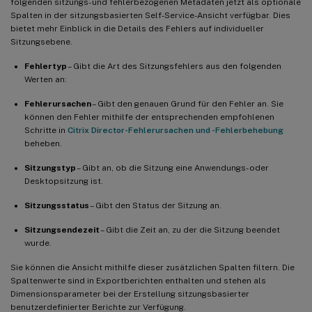
folgenden sitzungs- und fehlerbezogenen Metadaten jetzt als optionale
Connector- und Gateway-PoP-Statistiken
Spalten in der sitzungsbasierten Self-Service-Ansicht verfügbar. Dies
bietet mehr Einblick in die Details des Fehlers auf individueller
Connector-Statistikansicht
Sitzungsebene.
20. Dez. 2021
Fehlertyp
– Gibt die Art des Sitzungsfehlers aus den folgenden
Clientseitige Statistiken: Internetdienstanbieter (ISP)
Werten an:
17. Dez. 2021
Fehlerursachen
– Gibt den genauen Grund für den Fehler an. Sie
können den Fehler mithilfe der entsprechenden empfohlenen
Filterung basierend auf Bereitstellungsgruppen
Schritte in
Citrix Director-Fehlerursachen und -Fehlerbehebung
beheben.
Bandbreiten- und Netzwerklatenzmetriken (Vorschau)
Sitzungstyp
– Gibt an, ob die Sitzung eine Anwendungs- oder
Sitzungsdauer in der Self-Service-Ansicht für Sitzungen
Desktopsitzung ist.
Sitzungsdetails
Sitzungsstatus
– Gibt den Status der Sitzung an.
06. Dez. 2021
Sitzungsendezeit
– Gibt die Zeit an, zu der die Sitzung beendet
Automatisiertes Onboarding für die Region Asien-Pazifik Süd
wurde.
Sie können die Ansicht mithilfe dieser zusätzlichen Spalten filtern. Die
18. Nov. 2021
Spaltenwerte sind in Exportberichten enthalten und stehen als
Dimensionsparameter bei der Erstellung sitzungsbasierter
Verfügbarkeit des Faktors “Überlastete Maschinen”
benutzerdefinierter Berichte zur Verfügung.