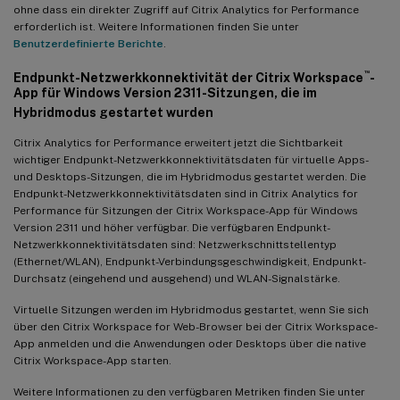
ohne dass ein direkter Zugriff auf Citrix Analytics for Performance
06. Juni 2023
erforderlich ist. Weitere Informationen finden Sie unter
E-Mail-Benachrichtigungen für Warnungen für Nicht-
Benutzerdefinierte Berichte
.
™
Administrator-Citrix Cloud
-Konten
™
Endpunkt-Netzwerkkonnektivität der Citrix Workspace
-
05. Juni 2023
App für Windows Version 2311-Sitzungen, die im
Hybridmodus gestartet wurden
Benutzeranzahl in der Self-Service-Ansicht für Sitzungen
Citrix Analytics for Performance erweitert jetzt die Sichtbarkeit
22. Mai 2023
wichtiger Endpunkt-Netzwerkkonnektivitätsdaten für virtuelle Apps-
Connector-Gateway PoP-Latenz
und Desktops-Sitzungen, die im Hybridmodus gestartet werden. Die
Endpunkt-Netzwerkkonnektivitätsdaten sind in Citrix Analytics for
16. Mai 2023
Performance für Sitzungen der Citrix Workspace-App für Windows
Version 2311 und höher verfügbar. Die verfügbaren Endpunkt-
Erkannte Muster in Black-Hole-Maschinen-Insights
Netzwerkkonnektivitätsdaten sind: Netzwerkschnittstellentyp
(Ethernet/WLAN), Endpunkt-Verbindungsgeschwindigkeit, Endpunkt-
Warnungen bei anomaler Latenz basierend auf
Durchsatz (eingehend und ausgehend) und WLAN-Signalstärke.
benutzerspezifischen Baseline-Werten
28. Apr. 2023
Virtuelle Sitzungen werden im Hybridmodus gestartet, wenn Sie sich
über den Citrix Workspace for Web-Browser bei der Citrix Workspace-
Datenverfügbarkeit
App anmelden und die Anwendungen oder Desktops über die native
Citrix Workspace-App starten.
Endpunkt-IP und -Name
Weitere Informationen zu den verfügbaren Metriken finden Sie unter
13. Apr. 2023