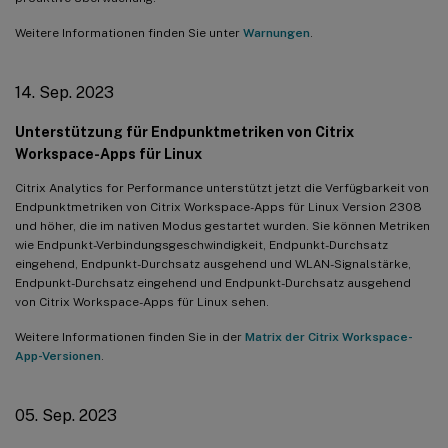
Identifizierung von vom Benutzer beendeten Sitzungen
Weitere Informationen finden Sie unter
Warnungen
.
19. Okt. 2020
Maschinenbasierte Self-Service-Suche
14. Sep. 2023
Maschinenstatistikansicht
Unterstützung für Endpunktmetriken von Citrix
Fehler-Insights – Black-Hole-Maschinen
Workspace-Apps für Linux
21. Juli 2020
Citrix Analytics for Performance unterstützt jetzt die Verfügbarkeit von
GPO-Insights
Endpunktmetriken von Citrix Workspace-Apps für Linux Version 2308
und höher, die im nativen Modus gestartet wurden. Sie können Metriken
16. Juni 2020
wie Endpunkt-Verbindungsgeschwindigkeit, Endpunkt-Durchsatz
eingehend, Endpunkt-Durchsatz ausgehend und WLAN-Signalstärke,
Verbesserter Algorithmus für den User Experience Score
Endpunkt-Durchsatz eingehend und Endpunkt-Durchsatz ausgehend
23. Apr. 2020
von Citrix Workspace-Apps für Linux sehen.
Standort- und Endpunktbasierte Self-Service-Suche
Weitere Informationen finden Sie in der
Matrix der Citrix Workspace-
App-Versionen
.
10. Jan. 2020
Citrix Analytics for Performance – Allgemein verfügbar
05. Sep. 2023