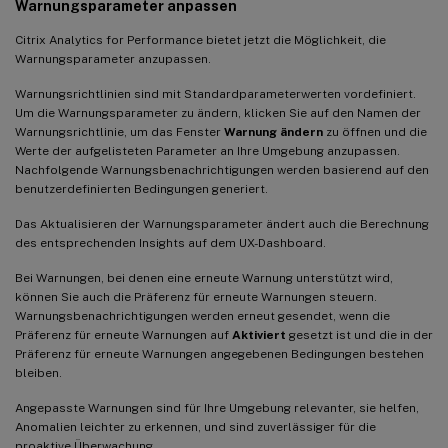
Warnungsparameter anpassen
02. Feb. 2021
Visuelle Zusammenfassung in der Self-Service-Ansicht für
Citrix Analytics for Performance bietet jetzt die Möglichkeit, die
Sitzungen
Warnungsparameter anzupassen.
28. Jan. 2021
Warnungsrichtlinien sind mit Standardparameterwerten vordefiniert.
Um die Warnungsparameter zu ändern, klicken Sie auf den Namen der
Faktor “Überlastete Maschinen”
Warnungsrichtlinie, um das Fenster
Warnung ändern
zu öffnen und die
Werte der aufgelisteten Parameter an Ihre Umgebung anzupassen.
16. Dez. 2020
Nachfolgende Warnungsbenachrichtigungen werden basierend auf den
User Experience Dashboard: Verbesserungen der
benutzerdefinierten Bedingungen generiert.
Sitzungsanzahl
Das Aktualisieren der Warnungsparameter ändert auch die Berechnung
User Experience Dashboard: Klarheit bei der
des entsprechenden Insights auf dem UX-Dashboard.
Sitzungsklassifizierung
Bei Warnungen, bei denen eine erneute Warnung unterstützt wird,
Verbindungsinformationen
können Sie auch die Präferenz für erneute Warnungen steuern.
Warnungsbenachrichtigungen werden erneut gesendet, wenn die
Verbesserungen der Endpunktinformationen
Präferenz für erneute Warnungen auf
Aktiviert
gesetzt ist und die in der
Präferenz für erneute Warnungen angegebenen Bedingungen bestehen
15. Dez. 2020
bleiben.
Drilldown in Profil-Lade-Insights
Angepasste Warnungen sind für Ihre Umgebung relevanter, sie helfen,
11. Dez. 2020
Anomalien leichter zu erkennen, und sind zuverlässiger für die
proaktive Überwachung.