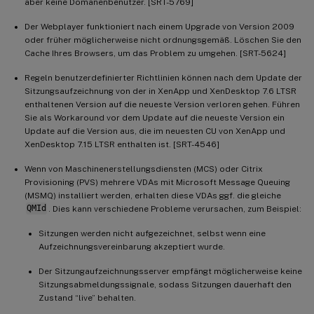
aber keine Domänenbenutzer. [SRT-5769]
Der Webplayer funktioniert nach einem Upgrade von Version 2009
oder früher möglicherweise nicht ordnungsgemäß. Löschen Sie den
Cache Ihres Browsers, um das Problem zu umgehen. [SRT-5624]
Regeln benutzerdefinierter Richtlinien können nach dem Update der
Sitzungsaufzeichnung von der in XenApp und XenDesktop 7.6 LTSR
enthaltenen Version auf die neueste Version verloren gehen. Führen
Sie als Workaround vor dem Update auf die neueste Version ein
Update auf die Version aus, die im neuesten CU von XenApp und
XenDesktop 7.15 LTSR enthalten ist. [SRT-4546]
Wenn von Maschinenerstellungsdiensten (MCS) oder Citrix
Provisioning (PVS) mehrere VDAs mit Microsoft Message Queuing
(MSMQ) installiert werden, erhalten diese VDAs ggf. die gleiche
QMId
. Dies kann verschiedene Probleme verursachen, zum Beispiel:
Sitzungen werden nicht aufgezeichnet, selbst wenn eine
Aufzeichnungsvereinbarung akzeptiert wurde.
Der Sitzungaufzeichnungsserver empfängt möglicherweise keine
Sitzungsabmeldungssignale, sodass Sitzungen dauerhaft den
Zustand “live” behalten.