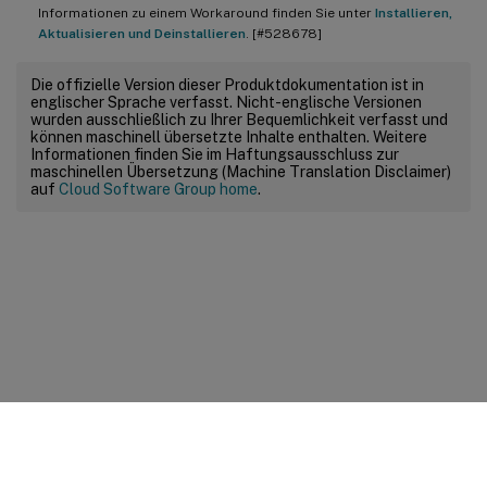
Informationen zu einem Workaround finden Sie unter
Installieren,
Aktualisieren und Deinstallieren
. [#528678]
Die offizielle Version dieser Produktdokumentation ist in
englischer Sprache verfasst. Nicht-englische Versionen
wurden ausschließlich zu Ihrer Bequemlichkeit verfasst und
können maschinell übersetzte Inhalte enthalten. Weitere
Informationen finden Sie im Haftungsausschluss zur
maschinellen Übersetzung (Machine Translation Disclaimer)
auf
Cloud Software Group home
.