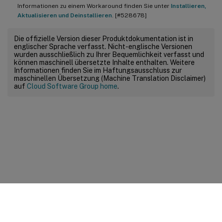
Informationen zu einem Workaround finden Sie unter
Installieren,
Aktualisieren und Deinstallieren
. [#528678]
Die offizielle Version dieser Produktdokumentation ist in
englischer Sprache verfasst. Nicht-englische Versionen
wurden ausschließlich zu Ihrer Bequemlichkeit verfasst und
können maschinell übersetzte Inhalte enthalten. Weitere
Informationen finden Sie im Haftungsausschluss zur
maschinellen Übersetzung (Machine Translation Disclaimer)
auf
Cloud Software Group home
.