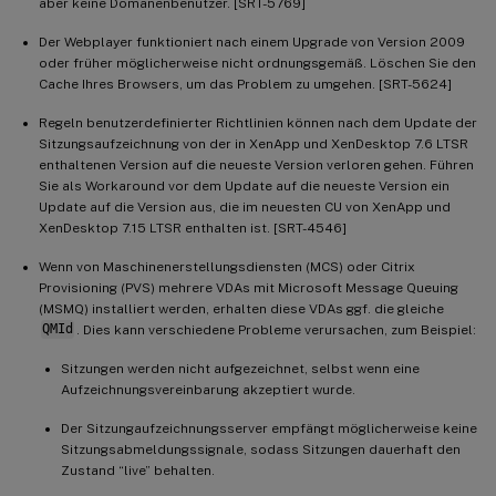
aber keine Domänenbenutzer. [SRT-5769]
Der Webplayer funktioniert nach einem Upgrade von Version 2009
oder früher möglicherweise nicht ordnungsgemäß. Löschen Sie den
Cache Ihres Browsers, um das Problem zu umgehen. [SRT-5624]
Regeln benutzerdefinierter Richtlinien können nach dem Update der
Sitzungsaufzeichnung von der in XenApp und XenDesktop 7.6 LTSR
enthaltenen Version auf die neueste Version verloren gehen. Führen
Sie als Workaround vor dem Update auf die neueste Version ein
Update auf die Version aus, die im neuesten CU von XenApp und
XenDesktop 7.15 LTSR enthalten ist. [SRT-4546]
Wenn von Maschinenerstellungsdiensten (MCS) oder Citrix
Provisioning (PVS) mehrere VDAs mit Microsoft Message Queuing
(MSMQ) installiert werden, erhalten diese VDAs ggf. die gleiche
QMId
. Dies kann verschiedene Probleme verursachen, zum Beispiel:
Sitzungen werden nicht aufgezeichnet, selbst wenn eine
Aufzeichnungsvereinbarung akzeptiert wurde.
Der Sitzungaufzeichnungsserver empfängt möglicherweise keine
Sitzungsabmeldungssignale, sodass Sitzungen dauerhaft den
Zustand “live” behalten.