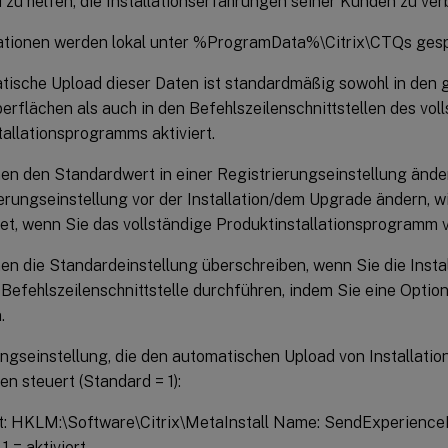
i zu helfen, die Installationserfahrungen seiner Kunden zu ver
ationen werden lokal unter %ProgramData%\Citrix\CTQs gesp
tische Upload dieser Daten ist standardmäßig sowohl in den 
rflächen als auch in den Befehlszeilenschnittstellen des vol
allationsprogramms aktiviert.
en den Standardwert in einer Registrierungseinstellung ände
erungseinstellung vor der Installation/dem Upgrade ändern, w
t, wenn Sie das vollständige Produktinstallationsprogramm 
en die Standardeinstellung überschreiben, wenn Sie die Insta
 Befehlszeilenschnittstelle durchführen, indem Sie eine Optio
.
ungseinstellung, die den automatischen Upload von Installati
n steuert (Standard = 1):
t: HKLM:\Software\Citrix\MetaInstall Name: SendExperienceM
 1 = aktiviert