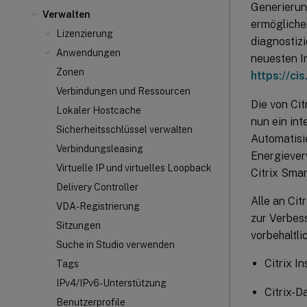
Generierun
Verwalten
ermögliche
Lizenzierung
diagnostiz
Anwendungen
neuesten I
Zonen
https://cis
Verbindungen und Ressourcen
Die von Cit
Lokaler Hostcache
nun ein int
Sicherheitsschlüssel verwalten
Automatisi
Verbindungsleasing
Energiever
Virtuelle IP und virtuelles Loopback
Citrix Smar
Delivery Controller
Alle an Ci
VDA-Registrierung
zur Verbes
Sitzungen
vorbehaltl
Suche in Studio verwenden
Citrix I
Tags
IPv4/IPv6-Unterstützung
Citrix-D
Benutzerprofile