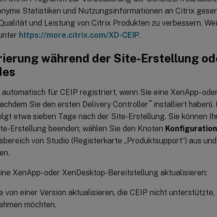
nyme Statistiken und Nutzungsinformationen an Citrix gesend
 Qualität und Leistung von Citrix Produkten zu verbessern. We
 unter
https://more.citrix.com/XD-CEIP
.
rierung während der Site-Erstellung od
des
 automatisch für CEIP registriert, wenn Sie eine XenApp- od
™
nachdem Sie den ersten Delivery Controller
installiert haben).
lgt etwa sieben Tage nach der Site-Erstellung. Sie können Ih
ite-Erstellung beenden; wählen Sie den Knoten
Konfiguration
sbereich von Studio (Registerkarte „Produktsupport“) aus und
en.
ine XenApp- oder XenDesktop-Bereitstellung aktualisieren:
 von einer Version aktualisieren, die CEIP nicht unterstützte,
nehmen möchten.