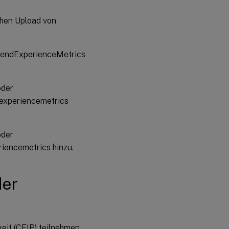
chen Upload von
SendExperienceMetrics
oder
eexperiencemetrics
oder
iencemetrics hinzu.
der
it (CEIP) teilnehmen,