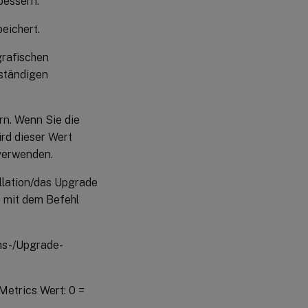
bessern.
eichert.
grafischen
lständigen
rn. Wenn Sie die
ird dieser Wert
verwenden.
llation/das Upgrade
n mit dem Befehl
ons-/Upgrade-
etrics Wert: 0 =