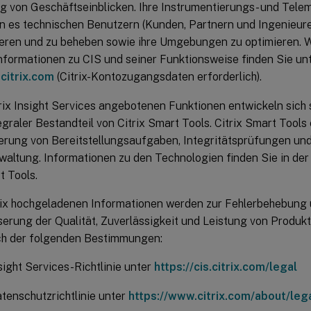
g von Geschäftseinblicken. Ihre Instrumentierungs- und Tele
n es technischen Benutzern (Kunden, Partnern und Ingenieure
ieren und zu beheben sowie ihre Umgebungen zu optimieren. We
nformationen zu CIS und seiner Funktionsweise finden Sie un
.citrix.com
(Citrix-Kontozugangsdaten erforderlich).
rix Insight Services angebotenen Funktionen entwickeln sich 
egraler Bestandteil von Citrix Smart Tools. Citrix Smart Tools
erung von Bereitstellungsaufgaben, Integritätsprüfungen und
waltung. Informationen zu den Technologien finden Sie in de
t Tools.
trix hochgeladenen Informationen werden zur Fehlerbehebung
serung der Qualität, Zuverlässigkeit und Leistung von Produk
ich der folgenden Bestimmungen:
nsight Services-Richtlinie unter
https://cis.citrix.com/legal
atenschutzrichtlinie unter
https://www.citrix.com/about/lega