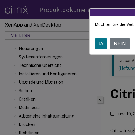
Produktdokumentation
XenApp and XenDesktop
Möchten Sie die Web
Dieser Inhalt
7.15 LTSR
XenApp
JA
NEIN
Neuerungen
Systemanforderungen
Dieser A
Technische Übersicht
(Haftun
Installieren und Konfigurieren
Upgrade und Migration
Citr
Sichern
Grafiken
<
Multimedia
June 10,
Allgemeine Inhaltsumleitung
Drucken
Citrix Insi
Richtlinien