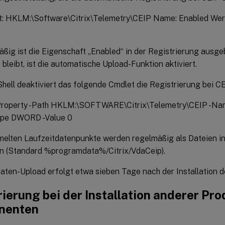
t: HKLM:\Software\Citrix\Telemetry\CEIP Name: Enabled Wert: 
ßig ist die Eigenschaft „Enabled“ in der Registrierung ausge
leibt, ist die automatische Upload-Funktion aktiviert.
ell deaktiviert das folgende Cmdlet die Registrierung bei CE
roperty -Path HKLM:\SOFTWARE\Citrix\Telemetry\CEIP -Nam
ype DWORD -Value 0
elten Laufzeitdatenpunkte werden regelmäßig als Dateien i
n (Standard %programdata%/Citrix/VdaCeip).
Daten-Upload erfolgt etwa sieben Tage nach der Installation 
ierung bei der Installation anderer Pr
nenten