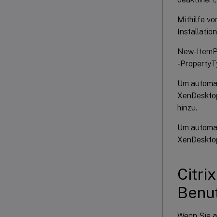
Mithilfe v
Installati
New-ItemP
-Property
Um automat
XenDesktop
hinzu.
Um automat
XenDesktop
Citri
Benut
Wenn Sie a