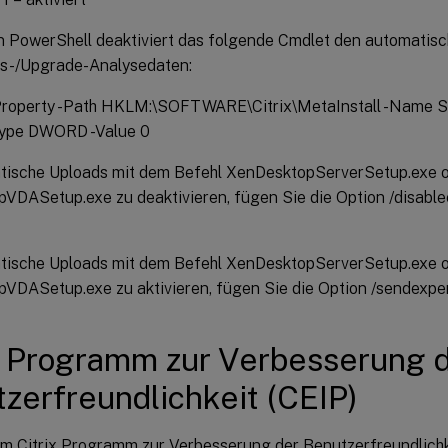
on PowerShell deaktiviert das folgende Cmdlet den automatis
ons-/Upgrade-Analysedaten:
roperty -Path HKLM:\SOFTWARE\Citrix\MetaInstall -Name 
Type DWORD -Value 0
ische Uploads mit dem Befehl XenDesktopServerSetup.exe 
VDASetup.exe zu deaktivieren, fügen Sie die Option /disabl
ische Uploads mit dem Befehl XenDesktopServerSetup.exe 
VDASetup.exe zu aktivieren, fügen Sie die Option /sendexper
x Programm zur Verbesserung 
zerfreundlichkeit (CEIP)
m Citrix Programm zur Verbesserung der Benutzerfreundlichke