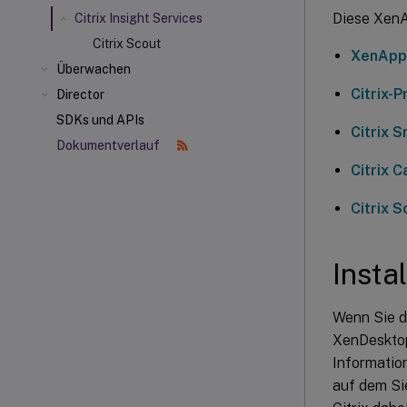
Diese Xen
Citrix Insight Services
Citrix Scout
XenApp
Überwachen
Citrix-
Director
SDKs und APIs
Citrix 
Dokumentverlauf
Citrix 
Citrix S
Insta
Wenn Sie d
XenDesktop
Informatio
auf dem Si