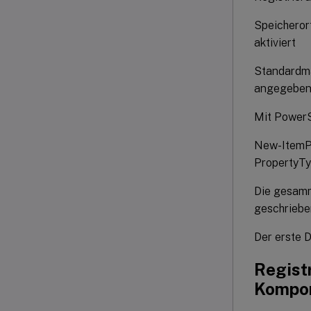
Speicheror
aktiviert
Standardmä
angegeben b
Mit PowerSh
New-ItemP
PropertyT
Die gesamm
geschriebe
Der erste 
Registr
Kompo