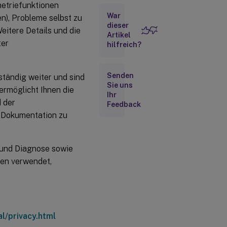
metriefunktionen
Citrix
War
Smart
n), Probleme selbst zu
Tools
dieser
itere Details und die
Artikel
ter
hilfreich?
Citrix
Call
Home
Senden
ständig weiter und sind
Sie uns
 ermöglicht Ihnen die
Ihr
Zusammenfassung
 der
Feedback
zur Konfiguration
r Dokumentation zu
und Verwaltung
Voraussetzungen
 und Diagnose sowie
Call Home während der
ten verwendet,
Komponenteninstallation
aktivieren
PowerShell-
Cmdlets
l/privacy.html
Konfigurieren