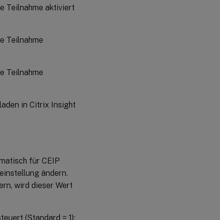
e Teilnahme aktiviert
ie Teilnahme
ie Teilnahme
den in Citrix Insight
matisch für CEIP
seinstellung ändern.
ern, wird dieser Wert
teuert (Standard = 1):