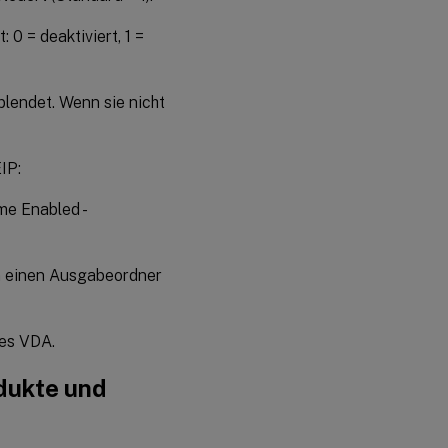
0 = deaktiviert, 1 =
blendet. Wenn sie nicht
IP:
e Enabled -
n einen Ausgabeordner
des VDA.
odukte und