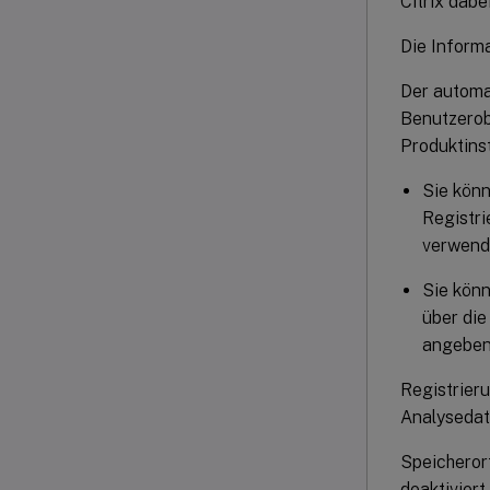
Citrix dabe
Die Inform
Der automa
Benutzerobe
Produktinst
Sie könn
Registri
verwende
Sie könn
über die
angeben
Registrier
Analysedate
Speicheror
deaktiviert,