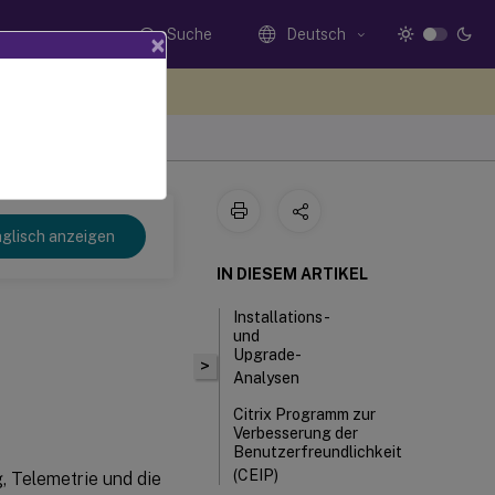
Suche
Deutsch
×
n Sie hier Feedback
glisch anzeigen
IN DIESEM ARTIKEL
Installations-
und
Upgrade-
>
Analysen
Citrix Programm zur
Verbesserung der
Benutzerfreundlichkeit
(CEIP)
g, Telemetrie und die