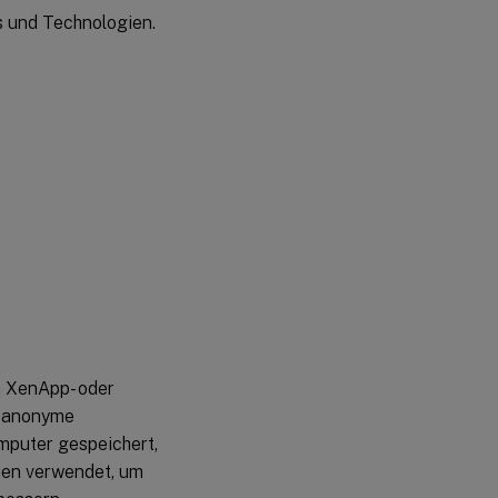
Sie einen
s und Technologien.
Proxyserver
für Call
Home-
Uploads
Manuell
Diagnoseinformationen
erfassen und
hochladen
Citrix
Scout
n
m XenApp- oder
n anonyme
mputer gespeichert,
rden verwendet, um