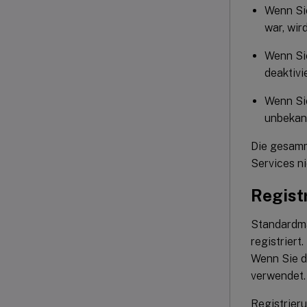
Wenn Sie
war, wird
Wenn Sie
deaktivi
Wenn Sie
unbekann
Die gesamm
Services n
Registr
Standardmä
registriert
Wenn Sie di
verwendet.
Registrieru