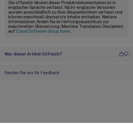
Die offizielle Version dieser Produktdokumentation ist in
englischer Sprache verfasst. Nicht-englische Versionen
wurden ausschließlich zu Ihrer Bequemlichkeit verfasst und
können maschinell übersetzte Inhalte enthalten. Weitere
Informationen finden Sie im Haftungsausschluss zur
maschinellen Übersetzung (Machine Translation Disclaimer)
auf
Cloud Software Group home
.
War dieser Artikel hilfreich?
Senden Sie uns Ihr Feedback