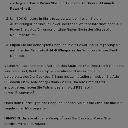
die Registerkarte
PowerShell
und klicken Sie dann auf
Launch
PowerShell
.
Um SDK-Cmdlets in Skripts zu verwenden, legen Sie die
Ausführungsrichtlinie in PowerShell fest. Weitere Informationen zur
PowerShell-Ausführungsrichtlinie finden Sie in der Microsoft-
Dokumentation.
Fügen Sie die benötigten Snap-Ins in die PowerShell-Umgebung ein,
mithilfe des Cmdlets
Add -PSSnapin
in der Windows PowerShell-
Konsole.
V1 und V2 bezeichnen die Version des Snap-Ins (XenDesktop 5-Snap-Ins
sind Version 1; XenDesktop 7-Snap-Ins sind Version 2. Um
beispielsweise XenDesktop 7-Snap-Ins zu installieren, geben Sie Add-
PSSnapin Citrix.ADIdentity.Admin.V2 ein). Um alle Cmdlets zu
importieren, geben Sie Folgendes ein: Add-PSSnapin
Citrix.
*
.Admin.V
*
Nach dem Hinzufügen der Snap-Ins können Sie auf die Cmdlets und die
zugehörige Hilfe zugreifen.
®
HINWEIS:
Um die aktuelle XenApp
- und XenDesktop-PowerShell-
Cmdlet-Hilfe anzuzeigen: