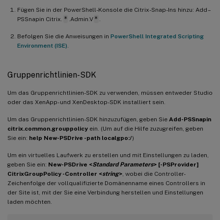
Fügen Sie in der PowerShell-Konsole die Citrix-Snap-Ins hinzu: Add –
PSSnapin Citrix.
*
.Admin.V
*
.
Befolgen Sie die Anweisungen in
PowerShell Integrated Scripting
Environment (ISE)
.
Gruppenrichtlinien-SDK
Um das Gruppenrichtlinien-SDK zu verwenden, müssen entweder Studio
oder das XenApp- und XenDesktop-SDK installiert sein.
Um das Gruppenrichtlinien-SDK hinzuzufügen, geben Sie
Add-PSSnapin
citrix.common.grouppolicy
ein. (Um auf die Hilfe zuzugreifen, geben
Sie ein:
help New-PSDrive -path localgpo:/
)
Um ein virtuelles Laufwerk zu erstellen und mit Einstellungen zu laden,
geben Sie ein:
New-PSDrive <
Standard Parameters
> [-PSProvider]
CitrixGroupPolicy -Controller <
string
>
, wobei die Controller-
Zeichenfolge der vollqualifizierte Domänenname eines Controllers in
der Site ist, mit der Sie eine Verbindung herstellen und Einstellungen
laden möchten.