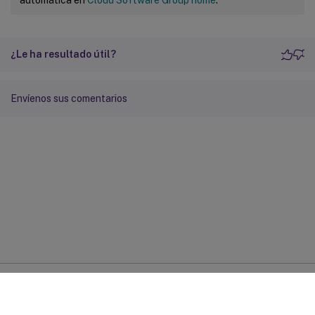
automática en
Cloud Software Group home
.
¿Le ha resultado útil?
Envíenos sus comentarios
Comentarios sobre el sitio
Sus opciones de privacidad
Condiciones legales y de