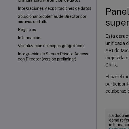
Granularidad y retención de datos
Panel
Integraciones y exportaciones de datos
Solucionar problemas de Director por
super
motivos de fallo
Registros
Esta caract
Información
unificada d
Visualización de mapas geográficos
API de Micr
Integración de Secure Private Access
mejora la e
con Director (versión preliminar)
Citrix.
El panel mu
participant
colaboraci
La documen
como refer
informació