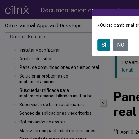
Documentación de productos
Citrix Virtual Apps and Desktops
¿Quiere cambiar al si
Este contenid
Current Release
Citrix 
SÍ
NO
Instalar y configurar
Análisis del sitio
Este art
Panel de comunicaciones en tiempo real
legal)
Solucionar problemas de
implementaciones
Búsqueda unificada para
Pan
implementaciones híbridas multinube
<
Supervisión de la infraestructura
real
Sondeo de aplicaciones y escritorios
Optimización de costes
Matriz de compatibilidad de funciones
April 6, 