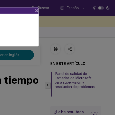
Buscar
Español
×
e sus comentarios aquí
er en inglés
EN ESTE ARTÍCULO
Panel de calidad de
n tiempo
llamadas de Microsoft
para supervisión y
>
resolución de problemas
¿Le ha resultado