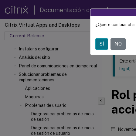
Documentación de productos
Citrix Virtual Apps and Desktops
¿Quiere cambiar al si
Este contenid
Current Release
Citrix 
SÍ
NO
Instalar y configurar
Análisis del sitio
Este art
Panel de comunicaciones en tiempo real
legal)
Solucionar problemas de
implementaciones
Aplicaciones
Rol 
Máquinas
<
acci
Problemas de usuario
Diagnosticar problemas de inicio
de sesión
Diagnosticar problemas de inicio
Novembe
de sesión de usuario