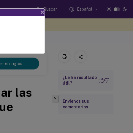
Buscar
Español
×
e sus comentarios aquí
er en inglés
¿Le ha resultado
útil?
ar las
>
Envíenos sus
que
comentarios