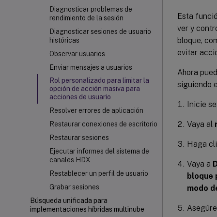
Diagnosticar problemas de
Esta funció
rendimiento de la sesión
ver y contr
Diagnosticar sesiones de usuario
bloque, com
históricas
evitar acci
Observar usuarios
Enviar mensajes a usuarios
Ahora puede
Rol personalizado para limitar la
siguiendo 
opción de acción masiva para
acciones de usuario
Inicie se
Resolver errores de aplicación
Vaya al
Restaurar conexiones de escritorio
Restaurar sesiones
Haga cli
Ejecutar informes del sistema de
canales HDX
Vaya a
D
Restablecer un perfil de usuario
bloque 
Grabar sesiones
modo de
Búsqueda unificada para
Asegúres
implementaciones híbridas multinube