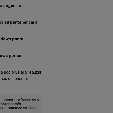
na según su
or su pertenencia a
ndows por su
dows por su
la acción. Para realizar
ones del paso 5.
 idiomas se ofrecen solo
a obtener más
ión automática en
Cloud