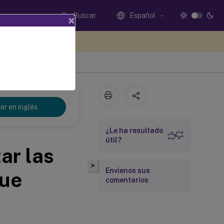
Buscar
Español
×
e sus comentarios aquí
er en inglés
¿Le ha resultado
útil?
ar las
>
Envíenos sus
que
comentarios