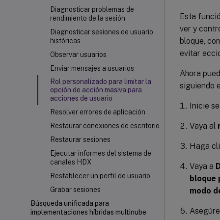
Diagnosticar problemas de
Esta funció
rendimiento de la sesión
ver y contr
Diagnosticar sesiones de usuario
bloque, com
históricas
evitar acci
Observar usuarios
Enviar mensajes a usuarios
Ahora puede
Rol personalizado para limitar la
siguiendo 
opción de acción masiva para
acciones de usuario
Inicie se
Resolver errores de aplicación
Vaya al
Restaurar conexiones de escritorio
Restaurar sesiones
Haga cli
Ejecutar informes del sistema de
canales HDX
Vaya a
D
Restablecer un perfil de usuario
bloque 
Grabar sesiones
modo de
Búsqueda unificada para
Asegúres
implementaciones híbridas multinube