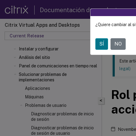
Documentación de productos
Citrix Virtual Apps and Desktops
¿Quiere cambiar al si
Este contenid
Current Release
Citrix 
SÍ
NO
Instalar y configurar
Análisis del sitio
Este art
Panel de comunicaciones en tiempo real
legal)
Solucionar problemas de
implementaciones
Aplicaciones
Rol 
Máquinas
<
acci
Problemas de usuario
Diagnosticar problemas de inicio
de sesión
Diagnosticar problemas de inicio
Novembe
de sesión de usuario