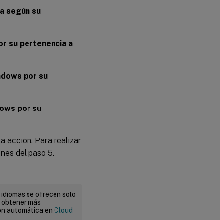
na según su
or su pertenencia a
ndows por su
dows por su
la acción. Para realizar
ones del paso 5.
 idiomas se ofrecen solo
a obtener más
ión automática en
Cloud