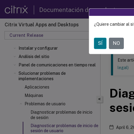
Documentación de productos
Citrix Virtual Apps and Desktops
¿Quiere cambiar al si
Este contenid
Current Release
Citrix 
SÍ
NO
Instalar y configurar
Análisis del sitio
Este art
Panel de comunicaciones en tiempo real
legal)
Solucionar problemas de
implementaciones
Aplicaciones
Diag
Máquinas
<
sesi
Problemas de usuario
Diagnosticar problemas de inicio
de sesión
Diagnosticar problemas de inicio de
April 6, 
sesión de usuario