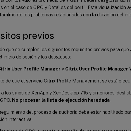
ual con los valores promedio de 7 días. Puedes desglosar aún
s en el caso de GPO y Detalles del perfil. Esta visualización
fácilmente los problemas relacionados con la duración del inic
sitos previos
de que se cumplen los siguientes requisitos previos para que
l inicio de sesión y los desgloses:
itrix User Profile Manager
y
Citrix User Profile Manager
e de que el servicio Citrix Profile Management se está ejecu
a los sitios de XenApp y XenDesktop 7.15 y anteriores, deshab
 GPO,
No procesar la lista de ejecución heredada
.
seguimiento del proceso de auditoría debe estar habilitado par
ión interactiva.