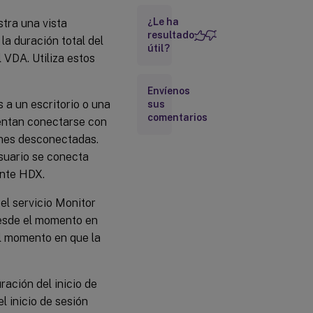
usuario
¿Le ha
tra una vista
resultado
la duración total del
Fases
útil?
l VDA. Utiliza estos
del
proceso
de inicio
Envíenos
de
s a un escritorio o una
sus
sesión
comentarios
tentan conectarse con
ones desconectadas.
Sugerencias
para la
usuario se conecta
solución de
ante HDX.
problemas
, el servicio Monitor
desde el momento en
l momento en que la
ración del inicio de
l inicio de sesión