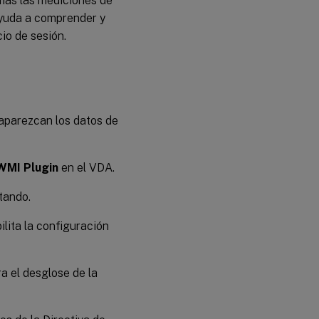
 más las mediciones de
 ayuda a comprender y
io de sesión.
 aparezcan los datos de
 WMI Plugin
en el VDA.
tando.
ilita la configuración
a el desglose de la