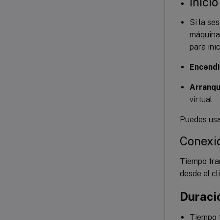
Inici
Si la se
máquina 
para ini
Encend
Arranqu
virtual
Puedes usar
Conexi
Tiempo tra
desde el cl
Duraci
Tiempo t