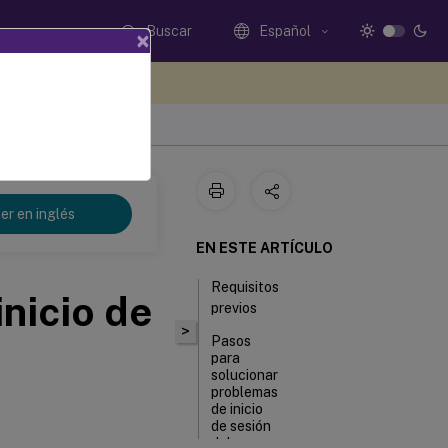
Buscar
Español
×
e sus comentarios aquí
er en inglés
EN ESTE ARTÍCULO
Requisitos
nicio de
previos
>
Pasos
para
solucionar
problemas
de inicio
de sesión
del