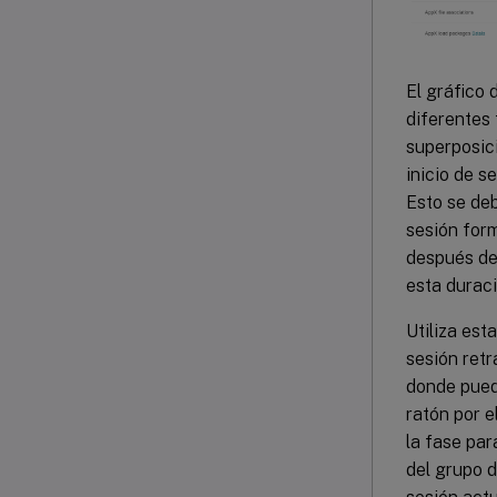
El gráfico 
diferentes 
superposici
inicio de s
Esto se deb
sesión for
después de 
esta duraci
Utiliza est
sesión retr
donde puede
ratón por e
la fase par
del grupo d