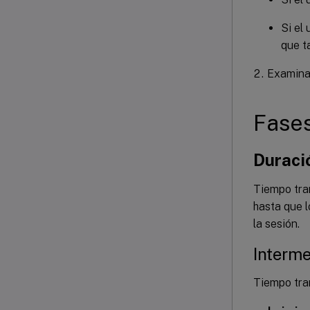
Si el
que ta
Examina 
Fases
Duració
Tiempo tran
hasta que l
la sesión.
Interme
Tiempo tran