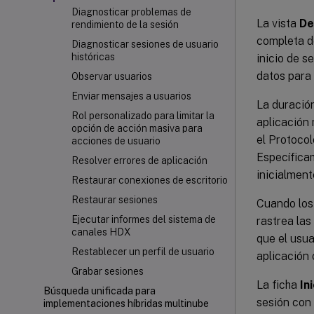
Diagnosticar problemas de
La vista
De
rendimiento de la sesión
completa de
Diagnosticar sesiones de usuario
históricas
inicio de s
datos para 
Observar usuarios
Enviar mensajes a usuarios
La duración
Rol personalizado para limitar la
aplicación
opción de acción masiva para
el Protoco
acciones de usuario
Específicam
Resolver errores de aplicación
inicialmen
Restaurar conexiones de escritorio
Restaurar sesiones
Cuando los 
Ejecutar informes del sistema de
rastrea las
canales HDX
que el usua
Restablecer un perfil de usuario
aplicación 
Grabar sesiones
La ficha
In
Búsqueda unificada para
sesión con 
implementaciones híbridas multinube