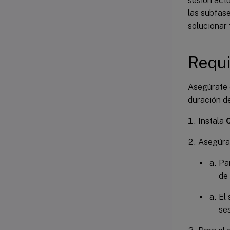
sesión act
las subfase
solucionar 
Requi
Asegúrate 
duración de
Instala
C
Asegúrat
Par
de
El 
ses