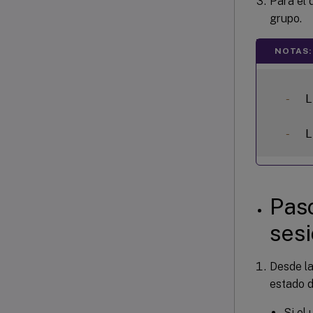
Para el 
grupo.
NOTAS:
-
  L
-
  L
Paso
sesi
Desde la
estado d
Si el 