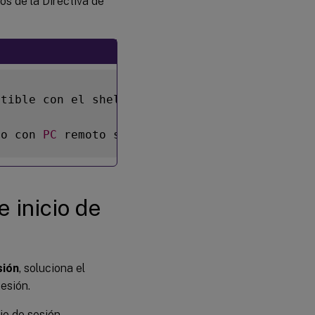
os de la Directiva de
atible con el shell predeterminado de 
Windows
so con 
PC
 remoto solo está disponible cuando 
 inicio de
sión
, soluciona el
sesión.
cio de sesión.