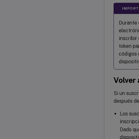
IMPORT
Durante e
electrón
inscribir
token pa
códigos 
dispositi
Volver 
Si un suscr
después de 
Los susc
inscripc
Dado que
dispositi