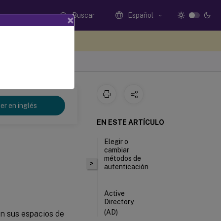
Buscar
Español
×
e sus comentarios aquí
er en inglés
EN ESTE ARTÍCULO
Elegir o
cambiar
métodos de
>
autenticación
Active
Directory
(AD)
en sus espacios de