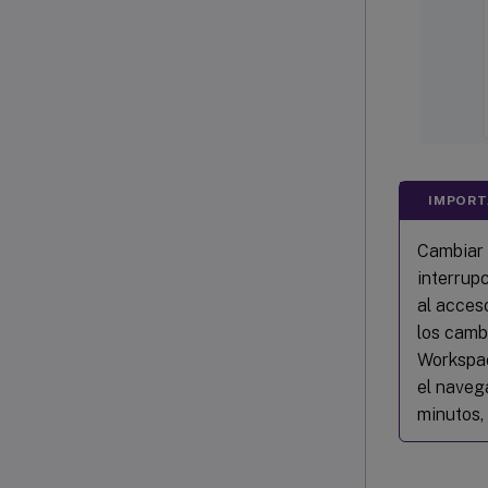
IMPORT
Cambiar 
interrup
al acces
los cambi
Workspac
el naveg
minutos,