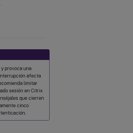
 y provoca una
 interrupción afecta
 recomienda limitar
iado sesión en Citrix
nséjales que cierren
damente cinco
tenticación.