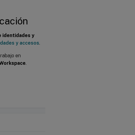
Google
icación
Okta
SAML
e identidades y
2.0
idades y accesos
.
trabajo en
Servicio de
autenticación
e Workspace
.
federada de
Citrix (FAS)
SSO
de
Entra
ID en
VDA
Más
información