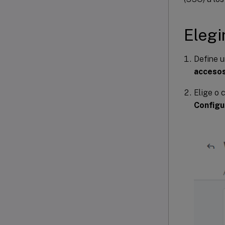
Elegi
Define u
acceso
Elige o 
Configu