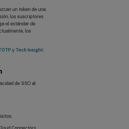
duzcan un token de una
sión, los suscriptores
ga el estándar de
ctualmente, los
 TOTP
y
Tech Insight:
n
pacidad de SSO al
sitos:
 Cloud Connectors