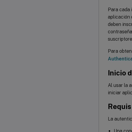
Para cada i
aplicación 
deben inscr
contraseña
suscriptore
Para obten
Authentica
Inicio 
Al usar la
iniciar apl
Requis
La autentic
Una cone