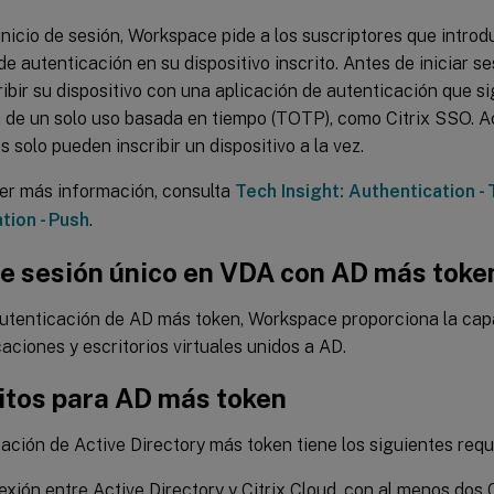
nicio de sesión, Workspace pide a los suscriptores que intro
de autenticación en su dispositivo inscrito. Antes de iniciar se
ibir su dispositivo con una aplicación de autenticación que si
 de un solo uso basada en tiempo (TOTP), como Citrix SSO. A
s solo pueden inscribir un dispositivo a la vez.
er más información, consulta
Tech Insight: Authentication -
tion - Push
.
de sesión único en VDA con AD más toke
 autenticación de AD más token, Workspace proporciona la ca
icaciones y escritorios virtuales unidos a AD.
itos para AD más token
ación de Active Directory más token tiene los siguientes requi
xión entre Active Directory y Citrix Cloud, con al menos dos