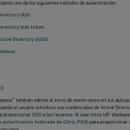
lizando uno de los siguientes métodos de autenticación:
Directory (AD)
Directory más token
ctive Directory (AAD)
Gateway
.0
™
kspace
también admite el inicio de sesión único en tus aplicac
Cuando el usuario introduce sus credenciales de Active Direc
a proporcionar SSO a los recursos. Al usar otros IdP, Worksp
e autenticación federada de Citrix (FAS)
para proporcionar i
 recursos.