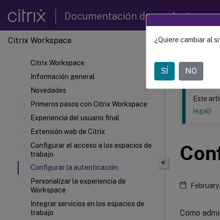
Documentación de productos
Citrix Workspace
¿Quiere cambiar al si
Este contenid
Citrix Workspace
Citrix
SÍ
NO
Información general
Novedades
Este art
Primeros pasos con Citrix Workspace
legal)
Experiencia del usuario final
Extensión web de Citrix
Configurar el acceso a los espacios de
Conf
trabajo
<
Configurar la autenticación
Personalizar la experiencia de
February
Workspace
Integrar servicios en los espacios de
Como admin
trabajo