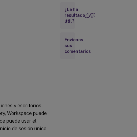
Active
¿Le ha
Directory
(AD) más
resultado
útil?
token
Azure
Active
Envíenos
Directory
sus
comentarios
Experiencia
de cierre de
sesión
Citrix
Gateway
Inicio de
iones y escritorios
sesión
único
tory, Workspace puede
con
ace puede usar el
Gateway
nicio de sesión único