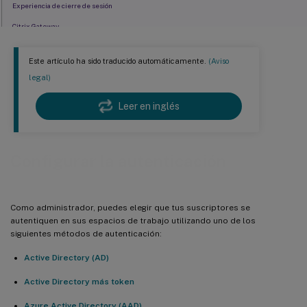
Experiencia de cierre de sesión
Citrix Gateway
Inicio de sesión único con Gateway
Este artículo ha sido traducido automáticamente.
(Aviso
Google
legal)
Okta
Leer en inglés
SAML 2.0
Servicio de autenticación federada de Citrix (FAS)
SSO de Entra ID en VDA
Configurar la autenticación
Más información
Como administrador, puedes elegir que tus suscriptores se
autentiquen en sus espacios de trabajo utilizando uno de los
siguientes métodos de autenticación:
Active Directory (AD)
Active Directory más token
Azure Active Directory (AAD)