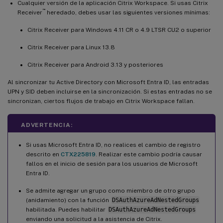
Cualquier versión de la aplicación Citrix Workspace. Si usas Citrix
™
Receiver
heredado, debes usar las siguientes versiones mínimas:
Citrix Receiver para Windows 4.11 CR o 4.9 LTSR CU2 o superior
Citrix Receiver para Linux 13.8
Citrix Receiver para Android 3.13 y posteriores
Al sincronizar tu Active Directory con Microsoft Entra ID, las entradas
UPN y SID deben incluirse en la sincronización. Si estas entradas no se
sincronizan, ciertos flujos de trabajo en Citrix Workspace fallan.
ADVERTENCIA:
Si usas Microsoft Entra ID, no realices el cambio de registro
descrito en
CTX225819
. Realizar este cambio podría causar
fallos en el inicio de sesión para los usuarios de Microsoft
Entra ID.
Se admite agregar un grupo como miembro de otro grupo
(anidamiento) con la función
DSAuthAzureAdNestedGroups
habilitada. Puedes habilitar
DSAuthAzureAdNestedGroups
enviando una solicitud a la asistencia de Citrix.