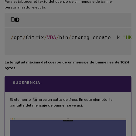
Para establecer el texto del cuerpo de un mensaje de banner
personalizado, ejecuta:
/
opt
/
Citrix
/
VDA
/
bin
/
ctxreg create 
-
k 
"HKL
La longitud máxima del cuerpo de un mensaje de banner es de 1024
bytes.
SUGERENCIA:
El elemento
\n
crea un salto de línea. En este ejemplo, la
pantalla del mensaje de banner se ve así: