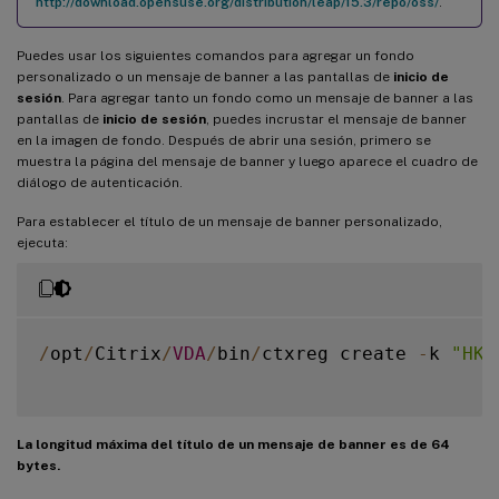
http://download.opensuse.org/distribution/leap/15.3/repo/oss/
.
Puedes usar los siguientes comandos para agregar un fondo
personalizado o un mensaje de banner a las pantallas de
inicio de
sesión
. Para agregar tanto un fondo como un mensaje de banner a las
pantallas de
inicio de sesión
, puedes incrustar el mensaje de banner
en la imagen de fondo. Después de abrir una sesión, primero se
muestra la página del mensaje de banner y luego aparece el cuadro de
diálogo de autenticación.
Para establecer el título de un mensaje de banner personalizado,
ejecuta:
/
opt
/
Citrix
/
VDA
/
bin
/
ctxreg create 
-
k 
"HKL
La longitud máxima del título de un mensaje de banner es de 64
bytes.