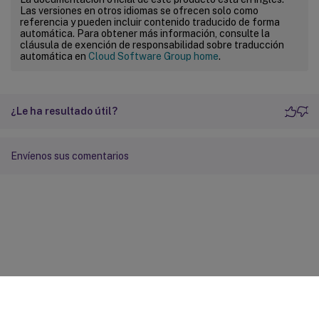
Las versiones en otros idiomas se ofrecen solo como
referencia y pueden incluir contenido traducido de forma
automática. Para obtener más información, consulte la
cláusula de exención de responsabilidad sobre traducción
automática en
Cloud Software Group home
.
¿Le ha resultado útil?
Envíenos sus comentarios