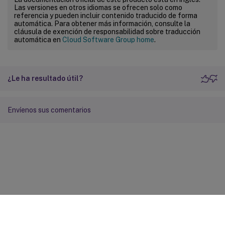
Las versiones en otros idiomas se ofrecen solo como
referencia y pueden incluir contenido traducido de forma
automática. Para obtener más información, consulte la
cláusula de exención de responsabilidad sobre traducción
automática en
Cloud Software Group home
.
¿Le ha resultado útil?
Envíenos sus comentarios