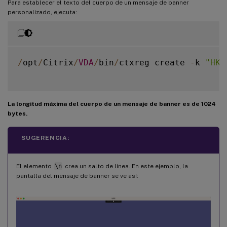
Para establecer el texto del cuerpo de un mensaje de banner
personalizado, ejecuta:
/
opt
/
Citrix
/
VDA
/
bin
/
ctxreg create 
-
k 
"HKL
La longitud máxima del cuerpo de un mensaje de banner es de 1024
bytes.
SUGERENCIA:
El elemento
\n
crea un salto de línea. En este ejemplo, la
pantalla del mensaje de banner se ve así: