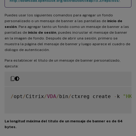
http://download.opensuse.org/distribution/leap/15.3/repo/oss/
.
Puedes usar los siguientes comandos para agregar un fondo
personalizado o un mensaje de banner a las pantallas de
inicio de
sesión
. Para agregar tanto un fondo como un mensaje de banner a las
pantallas de
inicio de sesión
, puedes incrustar el mensaje de banner
en la imagen de fondo. Después de abrir una sesión, primero se
muestra la página del mensaje de banner y luego aparece el cuadro de
diálogo de autenticación.
Para establecer el título de un mensaje de banner personalizado,
ejecuta:
/
opt
/
Citrix
/
VDA
/
bin
/
ctxreg create 
-
k 
"HKL
La longitud máxima del título de un mensaje de banner es de 64
bytes.