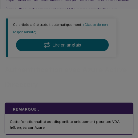
Étape 5 : Attribuer des comptes utilisateur AAD aux machines virtuelles Linux
Se connecter aux VDA non joints à un domaine
Ce article a été traduit automatiquement.
(Clause de non
Passer au mode de connexion par compte/mot de passe AAD
responsabilité)
Lire en anglais
Authentification avec Azure Active
Directory
REMARQUE :
Cette fonctionnalité est disponible uniquement pour les VDA
hébergés sur Azure.