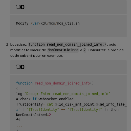
Modify 
/
var
/
xdl
/
mcs
/
mcs_util
.
sh

Localisez
function read_non_domain_joined_info()
, puis
modifiez la valeur de
NonDomainJoined
à
2
. Consultez le bloc de
code suivant pour un exemple.
function
read_non_domain_joined_info
(
)
{
log 
"Debug: Enter read_non_domain_joined_info"
# check 
if
 websocket enabled

TrustIdentity
=
`
cat 
${
id_disk_mnt_point
}
${
ad_info_file_pa
if
[
"$TrustIdentity"
==
"[TrustIdentity]"
]
;
 then

NonDomainJoined
=
2
...
}