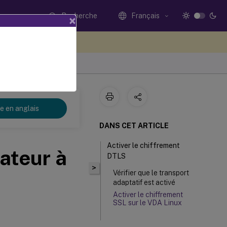
Recherche
Français
×
ez votre avis ici
re en anglais
DANS CET ARTICLE
Activer le chiffrement
sateur à
DTLS
>
Vérifier que le transport
adaptatif est activé
Activer le chiffrement
SSL sur le VDA Linux