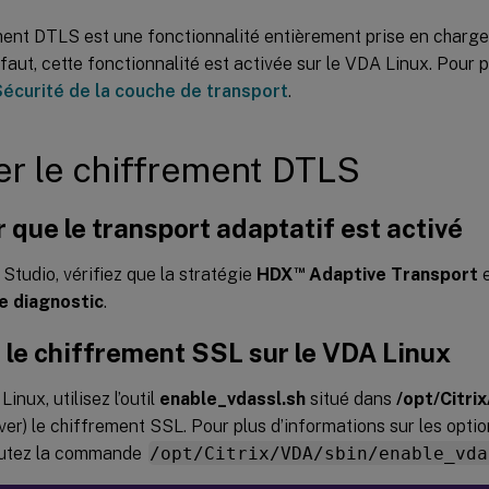
ent DTLS est une fonctionnalité entièrement prise en charge à
éfaut, cette fonctionnalité est activée sur le VDA Linux. Pour p
écurité de la couche de transport
.
er le chiffrement DTLS
r que le transport adaptatif est activé
™
 Studio, vérifiez que la stratégie
HDX
Adaptive Transport
e
e diagnostic
.
 le chiffrement SSL sur le VDA Linux
inux, utilisez l’outil
enable_vdassl.sh
situé dans
/opt/Citri
ver) le chiffrement SSL. Pour plus d’informations sur les opti
écutez la commande
/opt/Citrix/VDA/sbin/enable_vda