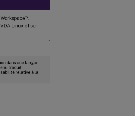
™
ix Workspace
.
 VDA Linux et sur
rsion dans une langue
tenu traduit
abilité relative à la