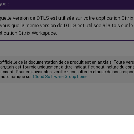
UE :
quelle version de DTLS est utilisée sur votre application Citr
vous que la même version de DTLS est utilisée à la fois sur le
plication Citrix Workspace.
 officielle de la documentation de ce produit est en anglais. Toute ve
’anglais est fournie uniquement à titre indicatif et peut inclure du con
ement. Pour en savoir plus, veuillez consulter la clause de non-respons
 automatique sur
Cloud Software Group home
.