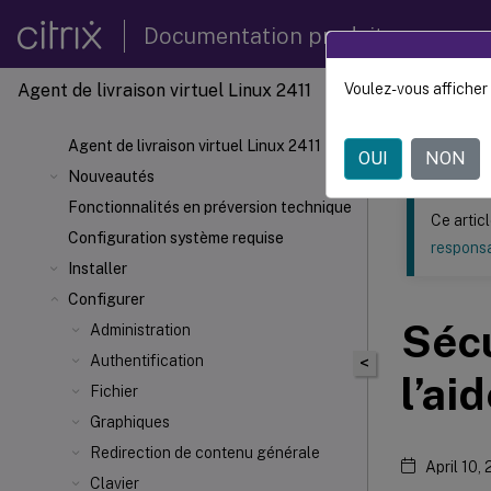
Documentation produit
Agent de livraison virtuel Linux 2411
Voulez-vous afficher 
Ce contenu a 
Agent d
Agent de livraison virtuel Linux 2411
OUI
NON
Nouveautés
Fonctionnalités en préversion technique
Ce artic
Configuration système requise
responsa
Installer
Configurer
Sécu
Administration
Authentification
<
l’ai
Fichier
Graphiques
Redirection de contenu générale
April 10,
Clavier