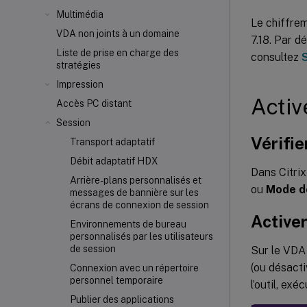
Multimédia
Le chiffrem
VDA non joints à un domaine
7.18. Par d
Liste de prise en charge des
consultez
S
stratégies
Impression
Activ
Accès PC distant
Session
Vérifie
Transport adaptatif
Débit adaptatif HDX
Dans Citrix
Arrière-plans personnalisés et
ou
Mode d
messages de bannière sur les
écrans de connexion de session
Activer
Environnements de bureau
personnalisés par les utilisateurs
de session
Sur le VDA L
(ou désacti
Connexion avec un répertoire
personnel temporaire
l’outil, ex
Publier des applications