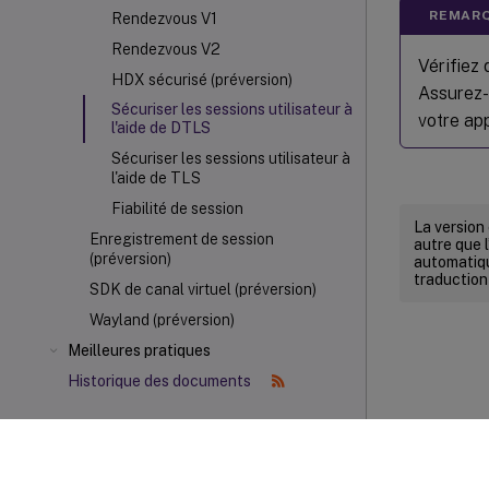
REMARQ
Rendezvous V1
Rendezvous V2
Vérifiez 
HDX sécurisé (préversion)
Assurez-
Sécuriser les sessions utilisateur à
votre ap
l'aide de DTLS
Sécuriser les sessions utilisateur à
l'aide de TLS
Fiabilité de session
La version
Enregistrement de session
autre que l
(préversion)
automatiqu
traduction
SDK de canal virtuel (préversion)
Wayland (préversion)
Meilleures pratiques
Historique des documents