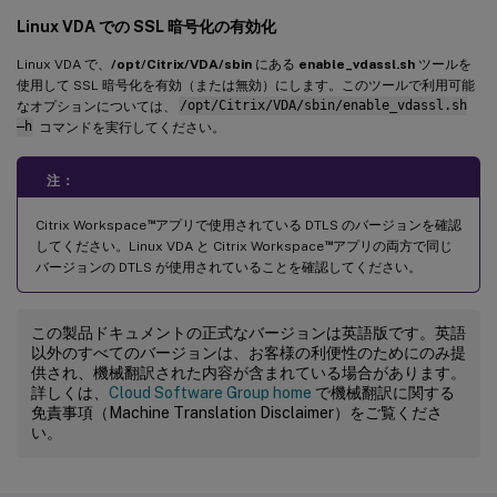
Linux VDA での SSL 暗号化の有効化
Linux VDA で、
/opt/Citrix/VDA/sbin
にある
enable_vdassl.sh
ツールを
使用して SSL 暗号化を有効（または無効）にします。このツールで利用可能
なオプションについては、
/opt/Citrix/VDA/sbin/enable_vdassl.sh
–h
コマンドを実行してください。
注：
™
Citrix Workspace
アプリで使用されている DTLS のバージョンを確認
™
してください。Linux VDA と Citrix Workspace
アプリの両方で同じ
バージョンの DTLS が使用されていることを確認してください。
この製品ドキュメントの正式なバージョンは英語版です。英語
以外のすべてのバージョンは、お客様の利便性のためにのみ提
供され、機械翻訳された内容が含まれている場合があります。
詳しくは、
Cloud Software Group home
で機械翻訳に関する
免責事項（Machine Translation Disclaimer）をご覧くださ
い。