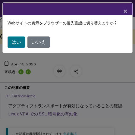
製品ドキュメン
JA
×
ト
リナックス バーチャル デリバリー エージェント
Linux仮想配信エージ
Webサイトの表示をブラウザーの優先言語に切り替えますか ?
DTLS を使用したユーザーセッション
ェント 2411
このコンテンツは動的に機械
フィードバックを提供する
の保護
翻訳されています。
はい
いいえ
April 13, 2026
C
C
寄稿者:
この記事の概要
DTLS 暗号化の有効化
アダプティブトランスポートが有効になっていることの確認
Linux VDA での SSL 暗号化の有効化
この記事は機械翻訳されています.
免責事項